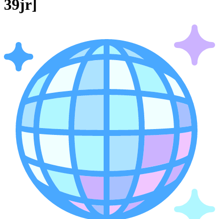
39jr]