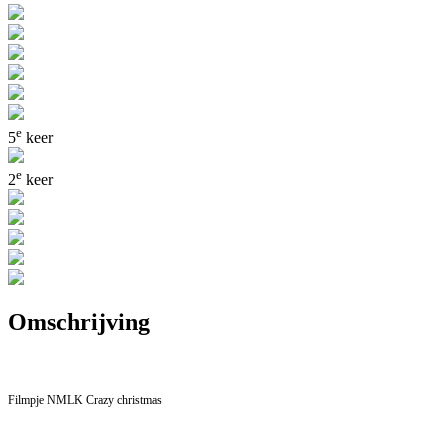
e
5
keer
e
2
keer
Omschrijving
Filmpje NMLK Crazy christmas