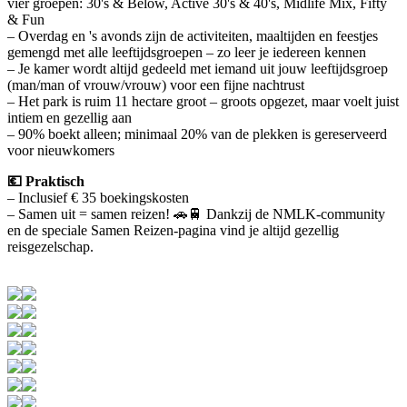
vier groepen: 30's & Below, Active 30's & 40's, Midlife Mix, Fifty
& Fun
– Overdag en 's avonds zijn de activiteiten, maaltijden en feestjes
gemengd met alle leeftijdsgroepen – zo leer je iedereen kennen
– Je kamer wordt altijd gedeeld met iemand uit jouw leeftijdsgroep
(man/man of vrouw/vrouw) voor een fijne nachtrust
– Het park is ruim 11 hectare groot – groots opgezet, maar voelt juist
intiem en gezellig aan
– 90% boekt alleen; minimaal 20% van de plekken is gereserveerd
voor nieuwkomers
💶 Praktisch
– Inclusief € 35 boekingskosten
– Samen uit = samen reizen! 🚗🚆 Dankzij de NMLK-community
en de speciale Samen Reizen-pagina vind je altijd gezellig
reisgezelschap.