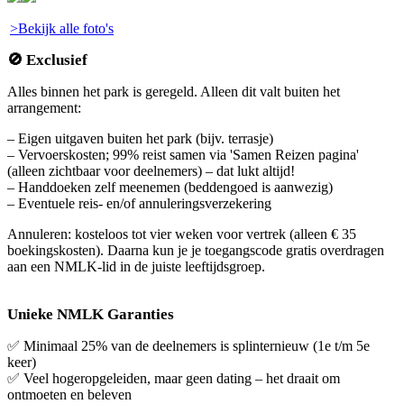
>Bekijk alle foto's
🚫 Exclusief
Alles binnen het park is geregeld. Alleen dit valt buiten het
arrangement:
– Eigen uitgaven buiten het park (bijv. terrasje)
– Vervoerskosten; 99% reist samen via 'Samen Reizen pagina'
(alleen zichtbaar voor deelnemers) – dat lukt altijd!
– Handdoeken zelf meenemen (beddengoed is aanwezig)
– Eventuele reis- en/of annuleringsverzekering
Annuleren: kosteloos tot vier weken voor vertrek (alleen € 35
boekingskosten). Daarna kun je je toegangscode gratis overdragen
aan een NMLK-lid in de juiste leeftijdsgroep.
Unieke NMLK Garanties
✅ Minimaal 25% van de deelnemers is splinternieuw (1e t/m 5e
keer)
✅ Veel hogeropgeleiden, maar geen dating – het draait om
ontmoeten en beleven