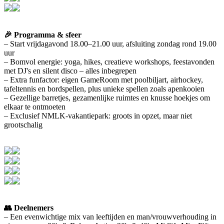
🎉 Programma & sfeer
– Start vrijdagavond 18.00–21.00 uur, afsluiting zondag rond 19.00
uur
– Bomvol energie: yoga, hikes, creatieve workshops, feestavonden
met DJ's en silent disco – alles inbegrepen
– Extra funfactor: eigen GameRoom met poolbiljart, airhockey,
tafeltennis en bordspellen, plus unieke spellen zoals apenkooien
– Gezellige barretjes, gezamenlijke ruimtes en knusse hoekjes om
elkaar te ontmoeten
– Exclusief NMLK-vakantiepark: groots in opzet, maar niet
grootschalig
👥 Deelnemers
– Een evenwichtige mix van leeftijden en man/vrouwverhouding in