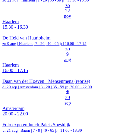
zo 22 nov |
Haarlem
|
1 - 20 | 35 - 59 jr |
15.30 - 16.30
zo
22
nov
Haarlem
15.30 - 16.30
De Held van Haarloheim
zo 9 aug |
Haarlem
|
7 - 20 | 40 - 65 jr |
16.00 - 17.15
zo
9
aug
Haarlem
16.00 - 17.15
Daan van der Hoeven - Mensenmens (reprise)
di 29 sep |
Amsterdam
|
3 - 20 | 35 - 59 jr |
20.00 - 22.00
di
29
sep
Amsterdam
20.00 - 22.00
Foto expo en lunch Paleis Soestdijk
vr 21 aug |
Baarn
|
7 - 8 | 40 - 65 jr |
11.00 - 13.30