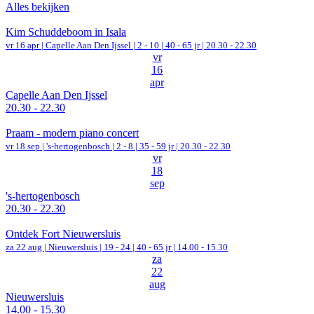
Alles bekijken
Kim Schuddeboom in Isala
vr 16 apr |
Capelle Aan Den Ijssel
|
2 - 10 | 40 - 65 jr |
20.30 - 22.30
vr
16
apr
Capelle Aan Den Ijssel
20.30 - 22.30
Praam - modern piano concert
vr 18 sep |
's-hertogenbosch
|
2 - 8 | 35 - 59 jr |
20.30 - 22.30
vr
18
sep
's-hertogenbosch
20.30 - 22.30
Ontdek Fort Nieuwersluis
za 22 aug |
Nieuwersluis
|
19 - 24 | 40 - 65 jr |
14.00 - 15.30
za
22
aug
Nieuwersluis
14.00 - 15.30