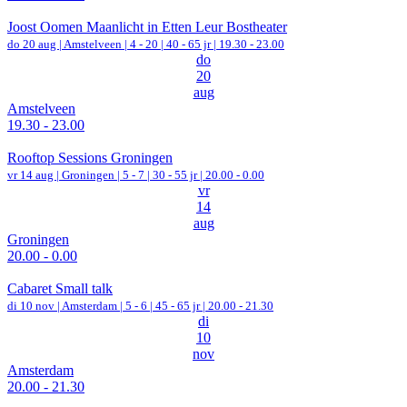
Joost Oomen Maanlicht in Etten Leur Bostheater
do 20 aug |
Amstelveen
|
4 - 20 | 40 - 65 jr |
19.30 - 23.00
do
20
aug
Amstelveen
19.30 - 23.00
Rooftop Sessions Groningen
vr 14 aug |
Groningen
|
5 - 7 | 30 - 55 jr |
20.00 - 0.00
vr
14
aug
Groningen
20.00 - 0.00
Cabaret Small talk
di 10 nov |
Amsterdam
|
5 - 6 | 45 - 65 jr |
20.00 - 21.30
di
10
nov
Amsterdam
20.00 - 21.30