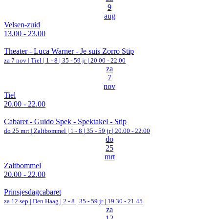
9
aug
Velsen-zuid
13.00 - 23.00
Theater - Luca Warner - Je suis Zorro Stip
za 7 nov |
Tiel
|
1 - 8 | 35 - 59 jr |
20.00 - 22.00
za
7
nov
Tiel
20.00 - 22.00
Cabaret - Guido Spek - Spektakel - Stip
do 25 mrt |
Zaltbommel
|
1 - 8 | 35 - 59 jr |
20.00 - 22.00
do
25
mrt
Zaltbommel
20.00 - 22.00
Prinsjesdagcabaret
za 12 sep |
Den Haag
|
2 - 8 | 35 - 59 jr |
19.30 - 21.45
za
12