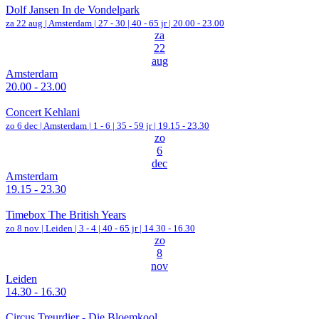
Dolf Jansen In de Vondelpark
za 22 aug |
Amsterdam
|
27 - 30 | 40 - 65 jr |
20.00 - 23.00
za
22
aug
Amsterdam
20.00 - 23.00
Concert Kehlani
zo 6 dec |
Amsterdam
|
1 - 6 | 35 - 59 jr |
19.15 - 23.30
zo
6
dec
Amsterdam
19.15 - 23.30
Timebox The British Years
zo 8 nov |
Leiden
|
3 - 4 | 40 - 65 jr |
14.30 - 16.30
zo
8
nov
Leiden
14.30 - 16.30
Circus Treurdier - Die Bloemkool