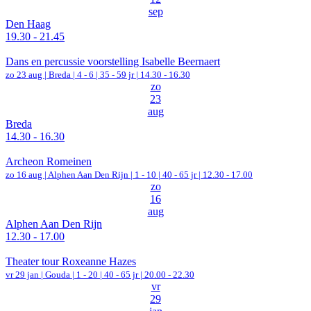
sep
Den Haag
19.30 - 21.45
Dans en percussie voorstelling Isabelle Beernaert
zo 23 aug |
Breda
|
4 - 6 | 35 - 59 jr |
14.30 - 16.30
zo
23
aug
Breda
14.30 - 16.30
Archeon Romeinen
zo 16 aug |
Alphen Aan Den Rijn
|
1 - 10 | 40 - 65 jr |
12.30 - 17.00
zo
16
aug
Alphen Aan Den Rijn
12.30 - 17.00
Theater tour Roxeanne Hazes
vr 29 jan |
Gouda
|
1 - 20 | 40 - 65 jr |
20.00 - 22.30
vr
29