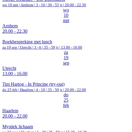
wo 10 mrt |
Arnhem
|
3 - 10 | 30 - 55 jr |
20.00 - 22.30
wo
10
mrt
Arnhem
20.00 - 22.30
Boekbespreking met lunch
za 19 sep |
Utrecht
|
3 - 6 | 35 - 59 jr |
13.00 - 16.00
za
19
sep
Utrecht
13.00 - 16.00
Tim Hartog - In Principe (try-out)
do 25 feb |
Haarlem
|
4 - 10 | 35 - 59 jr |
20.00 - 22.00
do
25
feb
Haarlem
20.00 - 22.00
Mystiek lichaam