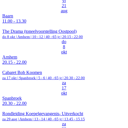
vr
21
aug
Baarn
11.00 - 13.30
The Drama (toneelvoorstelling Oostpool)
do 8 okt |
Arnhem
|
10 - 12 | 40 - 65 jr |
20.15 - 22.00
do
8
okt
Arnhem
20.15 - 22.00
Cabaret Bob Koomen
za 17 okt |
Spanbroek
|
5 - 6 | 40 - 65 jr |
20.30 - 22.00
za
17
okt
Spanbroek
20.30 - 22.00
Rondleiding Koepelgevangenis- Uitverkocht
za 29 aug |
Arnhem
|
13 - 14 | 40 - 65 jr |
13.45 - 15.15
za