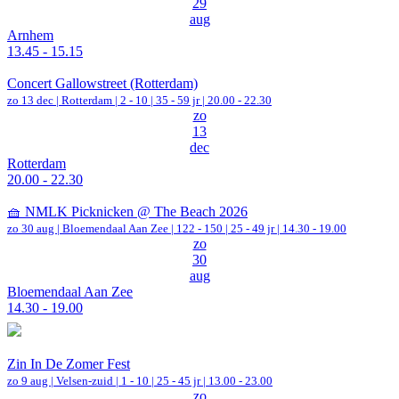
29
aug
Arnhem
13.45 - 15.15
Concert Gallowstreet (Rotterdam)
zo 13 dec |
Rotterdam
|
2 - 10 | 35 - 59 jr |
20.00 - 22.30
zo
13
dec
Rotterdam
20.00 - 22.30
🧺 NMLK Picknicken @ The Beach 2026
zo 30 aug |
Bloemendaal Aan Zee
|
122 - 150 | 25 - 49 jr |
14.30 - 19.00
zo
30
aug
Bloemendaal Aan Zee
14.30 - 19.00
Zin In De Zomer Fest
zo 9 aug |
Velsen-zuid
|
1 - 10 | 25 - 45 jr |
13.00 - 23.00
zo