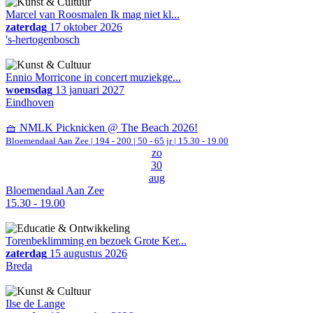
Marcel van Roosmalen Ik mag niet kl...
zaterdag
17 oktober 2026
's-hertogenbosch
Ennio Morricone in concert muziekge...
woensdag
13 januari 2027
Eindhoven
🧺 NMLK Picknicken @ The Beach 2026!
Bloemendaal Aan Zee
|
194 - 200 | 50 - 65 jr |
15.30 - 19.00
zo
30
aug
Bloemendaal Aan Zee
15.30 - 19.00
Torenbeklimming en bezoek Grote Ker...
zaterdag
15 augustus 2026
Breda
Ilse de Lange