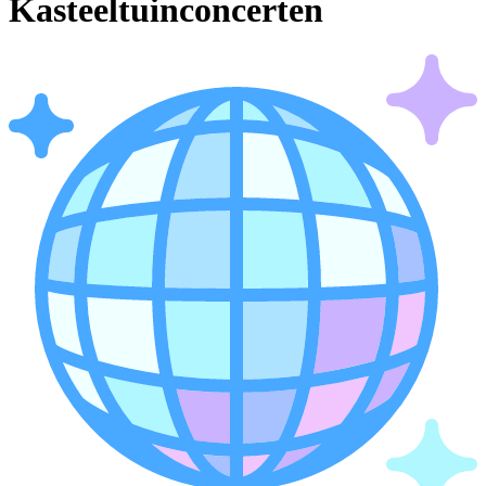
Kasteeltuinconcerten