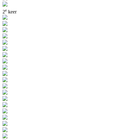
e
2
keer