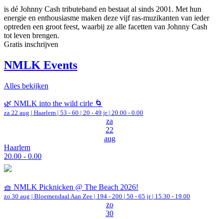
is dé Johnny Cash tributeband en bestaat al sinds 2001. Met hun
energie en enthousiasme maken deze vijf ras-muzikanten van ieder
optreden een groot feest, waarbij ze alle facetten van Johnny Cash
tot leven brengen.
Gratis inschrijven
NMLK Events
Alles bekijken
🌿 NMLK into the wild cirle 🌀
za 22 aug |
Haarlem
|
53 - 60 | 20 - 49 jr |
20.00 - 0.00
za
22
aug
Haarlem
20.00 - 0.00
🧺 NMLK Picknicken @ The Beach 2026!
zo 30 aug |
Bloemendaal Aan Zee
|
194 - 200 | 50 - 65 jr |
15.30 - 19.00
zo
30