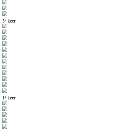
e
5
keer
e
1
keer