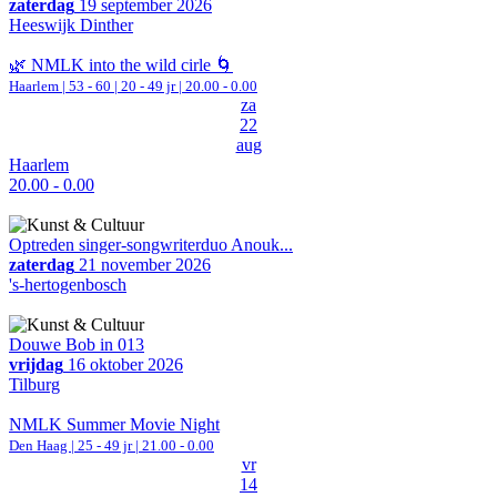
zaterdag
19 september 2026
Heeswijk Dinther
🌿 NMLK into the wild cirle 🌀
Haarlem
|
53 - 60 | 20 - 49 jr |
20.00 - 0.00
za
22
aug
Haarlem
20.00 - 0.00
Optreden singer-songwriterduo Anouk...
zaterdag
21 november 2026
's-hertogenbosch
Douwe Bob in 013
vrijdag
16 oktober 2026
Tilburg
NMLK Summer Movie Night
Den Haag
| 25 - 49 jr |
21.00 - 0.00
vr
14