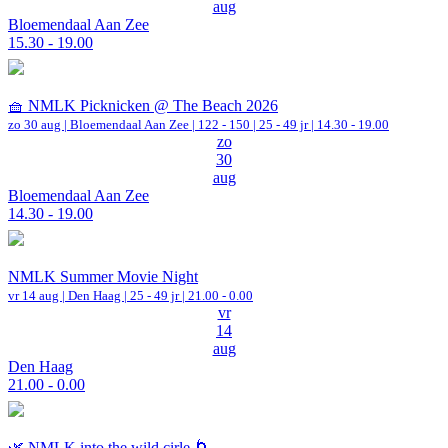
aug
Bloemendaal Aan Zee
15.30 - 19.00
🧺 NMLK Picknicken @ The Beach 2026
zo 30 aug |
Bloemendaal Aan Zee
|
122 - 150 | 25 - 49 jr |
14.30 - 19.00
zo
30
aug
Bloemendaal Aan Zee
14.30 - 19.00
NMLK Summer Movie Night
vr 14 aug |
Den Haag
| 25 - 49 jr |
21.00 - 0.00
vr
14
aug
Den Haag
21.00 - 0.00
🌿 NMLK into the wild cirle 🌀