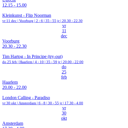
12.15 - 15.00
Kleinkunst - Flip Noorman
vr 11 dec |
Voorburg
|
2 - 6 | 35 - 55 jr |
20.30 - 22.30
vr
11
dec
Voorburg
20.30 - 22.30
Tim Hartog - In Principe (try-out)
do 25 feb |
Haarlem
|
4 - 10 | 35 - 59 jr |
20.00 - 22.00
do
25
feb
Haarlem
20.00 - 22.00
London Calling - Paradiso
vr 30 okt |
Amsterdam
|
6 - 8 | 30 - 55 jr |
17.30 - 4.00
vr
30
okt
Amsterdam