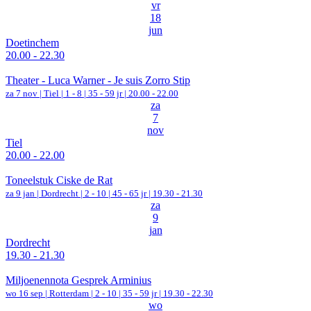
vr
18
jun
Doetinchem
20.00 - 22.30
Theater - Luca Warner - Je suis Zorro Stip
za 7 nov |
Tiel
|
1 - 8 | 35 - 59 jr |
20.00 - 22.00
za
7
nov
Tiel
20.00 - 22.00
Toneelstuk Ciske de Rat
za 9 jan |
Dordrecht
|
2 - 10 | 45 - 65 jr |
19.30 - 21.30
za
9
jan
Dordrecht
19.30 - 21.30
Miljoenennota Gesprek Arminius
wo 16 sep |
Rotterdam
|
2 - 10 | 35 - 59 jr |
19.30 - 22.30
wo