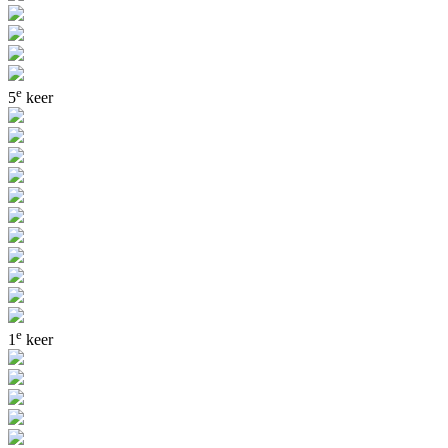
e
5
keer
e
1
keer