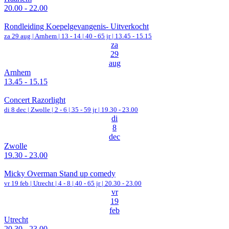
20.00 - 22.00
Rondleiding Koepelgevangenis- Uitverkocht
za 29 aug |
Arnhem
|
13 - 14 | 40 - 65 jr |
13.45 - 15.15
za
29
aug
Arnhem
13.45 - 15.15
Concert Razorlight
di 8 dec |
Zwolle
|
2 - 6 | 35 - 59 jr |
19.30 - 23.00
di
8
dec
Zwolle
19.30 - 23.00
Micky Overman Stand up comedy
vr 19 feb |
Utrecht
|
4 - 8 | 40 - 65 jr |
20.30 - 23.00
vr
19
feb
Utrecht
20.30 - 23.00