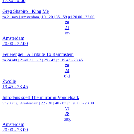
17.30 - 4.00
Greg Shapiro - King Me
za 21 nov |
Amsterdam
|
10 - 20 | 35 - 59 jr |
20.00 - 22.00
za
21
nov
Amsterdam
20.00 - 22.00
Feuerengel - A Tribute To Rammstein
za 24 okt |
Zwolle
|
1 - 7 | 25 - 45 jr |
19.45 - 23.45
za
24
okt
Zwolle
19.45 - 23.45
Introdans spelt The mirror in Vondelpark
vr 28 aug |
Amsterdam
|
22 - 30 | 40 - 65 jr |
20.00 - 23.00
vr
28
aug
Amsterdam
20.00 - 23.00