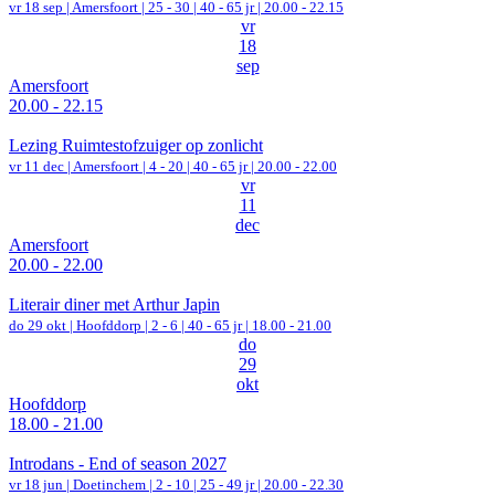
vr 18 sep |
Amersfoort
|
25 - 30 | 40 - 65 jr |
20.00 - 22.15
vr
18
sep
Amersfoort
20.00 - 22.15
Lezing Ruimtestofzuiger op zonlicht
vr 11 dec |
Amersfoort
|
4 - 20 | 40 - 65 jr |
20.00 - 22.00
vr
11
dec
Amersfoort
20.00 - 22.00
Literair diner met Arthur Japin
do 29 okt |
Hoofddorp
|
2 - 6 | 40 - 65 jr |
18.00 - 21.00
do
29
okt
Hoofddorp
18.00 - 21.00
Introdans - End of season 2027
vr 18 jun |
Doetinchem
|
2 - 10 | 25 - 49 jr |
20.00 - 22.30