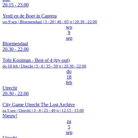
20.15 - 23.00
Yentl en de Boer in Caprera
wo 9 sep |
Bloemendaal
|
3 - 20 | 40 - 65 jr |
20.30 - 22.00
wo
9
sep
Bloemendaal
20.30 - 22.00
Tobi Kooiman - Best of 4 (try-out)
do 18 feb |
Utrecht
|
5 - 6 | 35 - 59 jr |
20.30 - 22.00
do
18
feb
Utrecht
20.30 - 22.00
City Game Utrecht The Lost Archive
za 5 sep |
Utrecht
|
3 - 8 | 25 - 49 jr |
12.15 - 15.00
Nieuw!
za
5
sep
Utrecht