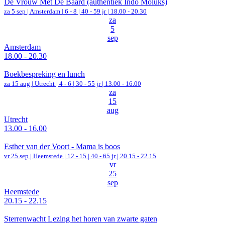
De Vrouw Met De Baard (authentiek Indo Moluks)
za 5 sep |
Amsterdam
|
6 - 8 | 40 - 59 jr |
18.00 - 20.30
za
5
sep
Amsterdam
18.00 - 20.30
Boekbespreking en lunch
za 15 aug |
Utrecht
|
4 - 6 | 30 - 55 jr |
13.00 - 16.00
za
15
aug
Utrecht
13.00 - 16.00
Esther van der Voort - Mama is boos
vr 25 sep |
Heemstede
|
12 - 15 | 40 - 65 jr |
20.15 - 22.15
vr
25
sep
Heemstede
20.15 - 22.15
Sterrenwacht Lezing het horen van zwarte gaten