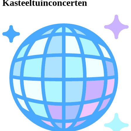
Kasteeltuinconcerten