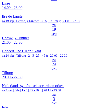
Lisse
14.00 - 23.00
Ilse de Lange
za 19 sep |
Heeswijk Dinther
|
3 - 5 | 35 - 59 jr |
21.00 - 22.30
za
19
sep
Heeswijk Dinther
21.00 - 22.30
Concert The Hu en Skald
za 24 okt |
Tilburg
|
2 - 5 | 25 - 45 jr |
20.00 - 22.30
za
24
okt
Tilburg
20.00 - 22.30
Nederlands symfonisch accordeon orkest
za 3 okt |
Ede
|
1 - 4 | 35 - 59 jr |
20.15 - 23.00
za
3
okt
Ede