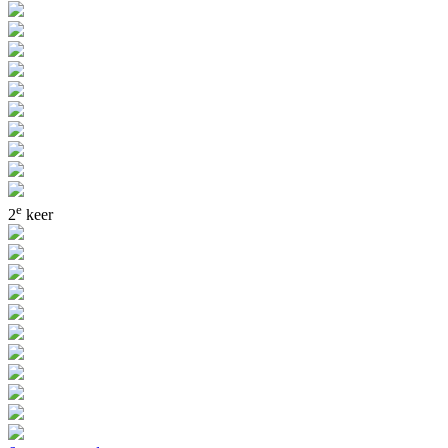
e
2
keer