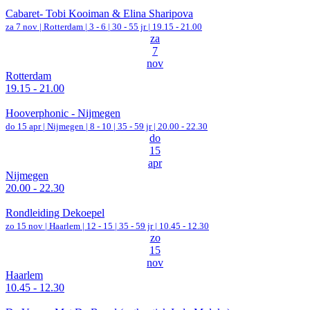
Cabaret- Tobi Kooiman & Elina Sharipova
za 7 nov |
Rotterdam
|
3 - 6 | 30 - 55 jr |
19.15 - 21.00
za
7
nov
Rotterdam
19.15 - 21.00
Hooverphonic - Nijmegen
do 15 apr |
Nijmegen
|
8 - 10 | 35 - 59 jr |
20.00 - 22.30
do
15
apr
Nijmegen
20.00 - 22.30
Rondleiding Dekoepel
zo 15 nov |
Haarlem
|
12 - 15 | 35 - 59 jr |
10.45 - 12.30
zo
15
nov
Haarlem
10.45 - 12.30