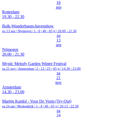
16
sep
Rotterdam
19.30 - 22.30
Bulk-Wunderbaum-havenshow
zo 13 sep |
Nijmegen
|
1 - 6 | 40 - 65 jr |
20.00 - 21.30
zo
13
sep
Nijmegen
20.00 - 21.30
Mystic Melody Garden Winter Festival
za 21 nov |
Amsterdam
|
2 - 12 | 25 - 45 jr |
14.30 - 23.00
za
21
nov
Amsterdam
14.30 - 23.00
Martijn Kardol - Voor De Vorm (Try-Out)
za 24 apr |
Medemblik
|
1 - 4 | 40 - 65 jr |
20.15 - 22.30
za
24