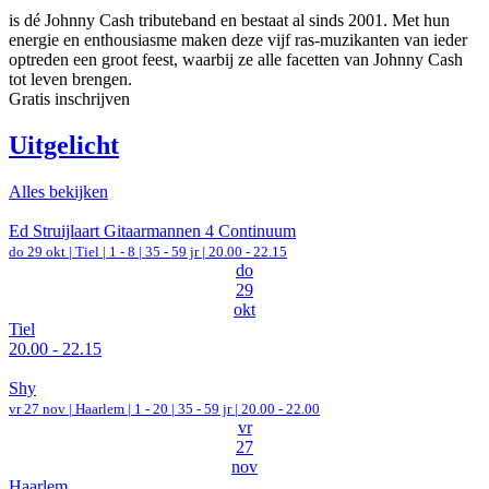
is dé Johnny Cash tributeband en bestaat al sinds 2001. Met hun
energie en enthousiasme maken deze vijf ras-muzikanten van ieder
optreden een groot feest, waarbij ze alle facetten van Johnny Cash
tot leven brengen.
Gratis inschrijven
Uitgelicht
Alles bekijken
Ed Struijlaart Gitaarmannen 4 Continuum
do 29 okt |
Tiel
|
1 - 8 | 35 - 59 jr |
20.00 - 22.15
do
29
okt
Tiel
20.00 - 22.15
Shy
vr 27 nov |
Haarlem
|
1 - 20 | 35 - 59 jr |
20.00 - 22.00
vr
27
nov
Haarlem