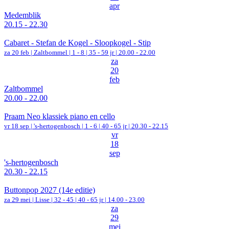
apr
Medemblik
20.15 - 22.30
Cabaret - Stefan de Kogel - Sloopkogel - Stip
za 20 feb |
Zaltbommel
|
1 - 8 | 35 - 59 jr |
20.00 - 22.00
za
20
feb
Zaltbommel
20.00 - 22.00
Praam Neo klassiek piano en cello
vr 18 sep |
's-hertogenbosch
|
1 - 6 | 40 - 65 jr |
20.30 - 22.15
vr
18
sep
's-hertogenbosch
20.30 - 22.15
Buttonpop 2027 (14e editie)
za 29 mei |
Lisse
|
32 - 45 | 40 - 65 jr |
14.00 - 23.00
za
29
mei