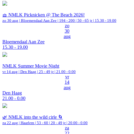
🧺 NMLK Picknicken @ The Beach 2026!
zo 30 aug |
Bloemendaal Aan Zee
|
194 - 200 | 50 - 65 jr |
15.30 - 19.00
zo
30
aug
Bloemendaal Aan Zee
15.30 - 19.00
NMLK Summer Movie Night
vr 14 aug |
Den Haag
| 25 - 49 jr |
21.00 - 0.00
vr
14
aug
Den Haag
21.00 - 0.00
🌿 NMLK into the wild cirle 🌀
za 22 aug |
Haarlem
|
53 - 60 | 20 - 49 jr |
20.00 - 0.00
za
22