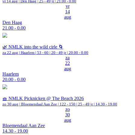
vr 14 aug |
Den Haag
| 25 - 49 jr |
21.00 - 0.00
vr
14
aug
Den Haag
21.00 - 0.00
🌿 NMLK into the wild cirle 🌀
za 22 aug |
Haarlem
|
53 - 60 | 20 - 49 jr |
20.00 - 0.00
za
22
aug
Haarlem
20.00 - 0.00
🧺 NMLK Picknicken @ The Beach 2026
zo 30 aug |
Bloemendaal Aan Zee
|
122 - 150 | 25 - 49 jr |
14.30 - 19.00
zo
30
aug
Bloemendaal Aan Zee
14.30 - 19.00