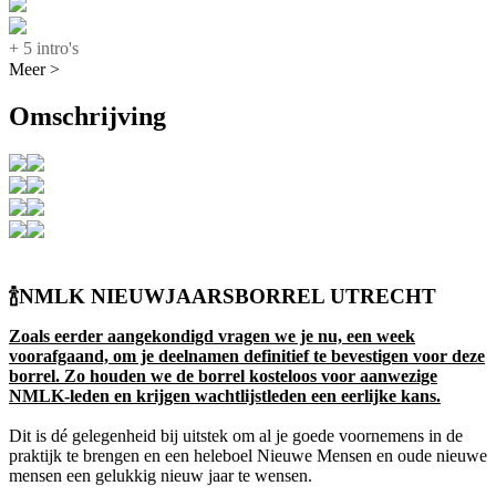
+ 5 intro's
Meer >
Omschrijving
🍾
NMLK NIEUWJAARSBORREL UTRECHT
Zoals eerder aangekondigd vragen we je nu, een week
voorafgaand, om je deelnamen definitief te bevestigen voor deze
borrel. Zo houden we de borrel kosteloos voor aanwezige
NMLK-leden en krijgen wachtlijstleden een eerlijke kans.
Dit is dé gelegenheid bij uitstek om al je goede voornemens in de
praktijk te brengen en een heleboel Nieuwe Mensen en oude nieuwe
mensen een gelukkig nieuw jaar te wensen.