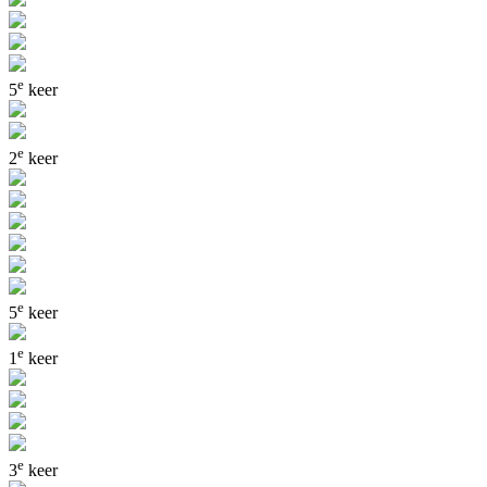
e
5
keer
e
2
keer
e
5
keer
e
1
keer
e
3
keer