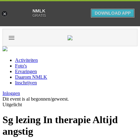
NMLK
DOWNLOAD APP
GRATIS
Activiteiten
Foto's
Ervaringen
Daarom NMLK
Inschrijven
Inloggen
Dit event is al begonnen/geweest.
Uitgelicht
Sg lezing In therapie Altijd
angstig