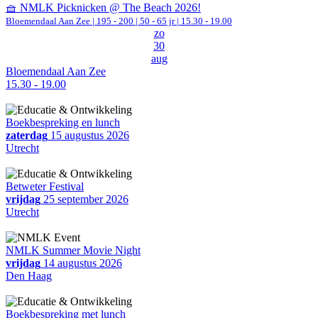
🧺 NMLK Picknicken @ The Beach 2026!
Bloemendaal Aan Zee
|
195 - 200 | 50 - 65 jr |
15.30 - 19.00
zo
30
aug
Bloemendaal Aan Zee
15.30 - 19.00
Boekbespreking en lunch
zaterdag
15 augustus 2026
Utrecht
Betweter Festival
vrijdag
25 september 2026
Utrecht
NMLK Summer Movie Night
vrijdag
14 augustus 2026
Den Haag
Boekbespreking met lunch