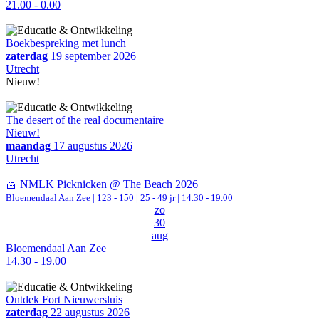
21.00 - 0.00
Boekbespreking met lunch
zaterdag
19 september 2026
Utrecht
Nieuw!
The desert of the real documentaire
Nieuw!
maandag
17 augustus 2026
Utrecht
🧺 NMLK Picknicken @ The Beach 2026
Bloemendaal Aan Zee
|
123 - 150 | 25 - 49 jr |
14.30 - 19.00
zo
30
aug
Bloemendaal Aan Zee
14.30 - 19.00
Ontdek Fort Nieuwersluis
zaterdag
22 augustus 2026