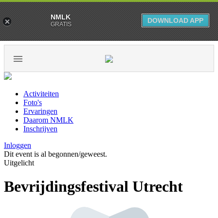
NMLK
DOWNLOAD APP
GRATIS
Activiteiten
Foto's
Ervaringen
Daarom NMLK
Inschrijven
Inloggen
Dit event is al begonnen/geweest.
Uitgelicht
Bevrijdingsfestival Utrecht