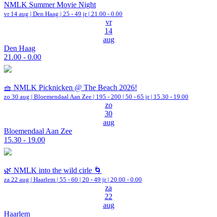
NMLK Summer Movie Night
vr 14 aug |
Den Haag
| 25 - 49 jr |
21.00 - 0.00
vr
14
aug
Den Haag
21.00 - 0.00
🧺 NMLK Picknicken @ The Beach 2026!
zo 30 aug |
Bloemendaal Aan Zee
|
195 - 200 | 50 - 65 jr |
15.30 - 19.00
zo
30
aug
Bloemendaal Aan Zee
15.30 - 19.00
🌿 NMLK into the wild cirle 🌀
za 22 aug |
Haarlem
|
55 - 60 | 20 - 49 jr |
20.00 - 0.00
za
22
aug
Haarlem