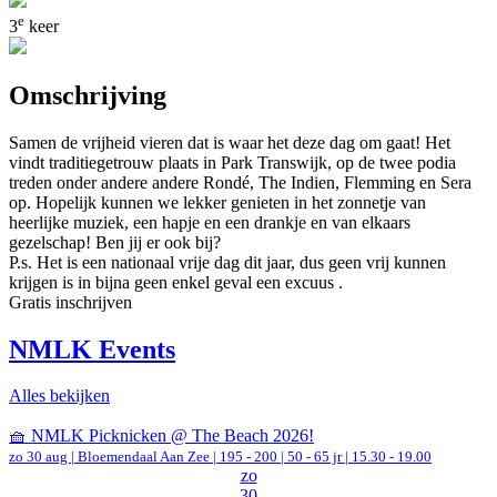
e
3
keer
Omschrijving
Samen de vrijheid vieren dat is waar het deze dag om gaat! Het
vindt traditiegetrouw plaats in Park Transwijk, op de twee podia
treden onder andere andere Rondé, The Indien, Flemming en Sera
op. Hopelijk kunnen we lekker genieten in het zonnetje van
heerlijke muziek, een hapje en een drankje en van elkaars
gezelschap! Ben jij er ook bij?
P.s. Het is een nationaal vrije dag dit jaar, dus geen vrij kunnen
krijgen is in bijna geen enkel geval een excuus .
Gratis inschrijven
NMLK Events
Alles bekijken
🧺 NMLK Picknicken @ The Beach 2026!
zo 30 aug |
Bloemendaal Aan Zee
|
195 - 200 | 50 - 65 jr |
15.30 - 19.00
zo
30