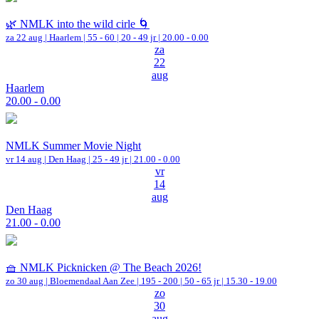
🌿 NMLK into the wild cirle 🌀
za 22 aug |
Haarlem
|
55 - 60 | 20 - 49 jr |
20.00 - 0.00
za
22
aug
Haarlem
20.00 - 0.00
NMLK Summer Movie Night
vr 14 aug |
Den Haag
| 25 - 49 jr |
21.00 - 0.00
vr
14
aug
Den Haag
21.00 - 0.00
🧺 NMLK Picknicken @ The Beach 2026!
zo 30 aug |
Bloemendaal Aan Zee
|
195 - 200 | 50 - 65 jr |
15.30 - 19.00
zo
30
aug