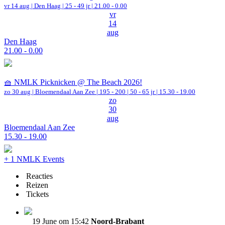
vr 14 aug |
Den Haag
| 25 - 49 jr |
21.00 - 0.00
vr
14
aug
Den Haag
21.00 - 0.00
🧺 NMLK Picknicken @ The Beach 2026!
zo 30 aug |
Bloemendaal Aan Zee
|
195 - 200 | 50 - 65 jr |
15.30 - 19.00
zo
30
aug
Bloemendaal Aan Zee
15.30 - 19.00
+ 1 NMLK Events
Reacties
Reizen
Tickets
19 June om 15:42
Noord-Brabant