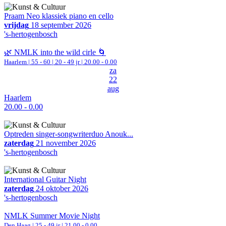
Praam Neo klassiek piano en cello
vrijdag
18 september 2026
's-hertogenbosch
🌿 NMLK into the wild cirle 🌀
Haarlem
|
55 - 60 | 20 - 49 jr |
20.00 - 0.00
za
22
aug
Haarlem
20.00 - 0.00
Optreden singer-songwriterduo Anouk...
zaterdag
21 november 2026
's-hertogenbosch
International Guitar Night
zaterdag
24 oktober 2026
's-hertogenbosch
NMLK Summer Movie Night
Den Haag
| 25 - 49 jr |
21.00 - 0.00