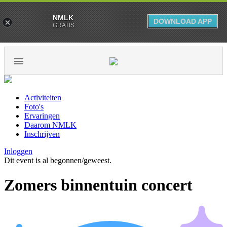
NMLK
DOWNLOAD APP
GRATIS
Activiteiten
Foto's
Ervaringen
Daarom NMLK
Inschrijven
Inloggen
Dit event is al begonnen/geweest.
Zomers binnentuin concert