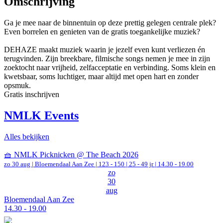
Omschrijving
Ga je mee naar de binnentuin op deze prettig gelegen centrale plek?
Even borrelen en genieten van de gratis toegankelijke muziek?
DEHAZE maakt muziek waarin je jezelf even kunt verliezen én
terugvinden. Zijn breekbare, filmische songs nemen je mee in zijn
zoektocht naar vrijheid, zelfacceptatie en verbinding. Soms klein en
kwetsbaar, soms luchtiger, maar altijd met open hart en zonder
opsmuk.
Gratis inschrijven
NMLK Events
Alles bekijken
🧺 NMLK Picknicken @ The Beach 2026
zo 30 aug |
Bloemendaal Aan Zee
|
123 - 150 | 25 - 49 jr |
14.30 - 19.00
zo
30
aug
Bloemendaal Aan Zee
14.30 - 19.00