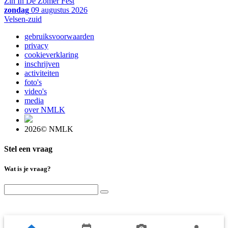
Zin In De Zomer Fest
zondag
09 augustus 2026
Velsen-zuid
gebruiksvoorwaarden
privacy
cookieverklaring
inschrijven
activiteiten
foto's
video's
media
over NMLK
2026© NMLK
Stel een vraag
Wat is je vraag?