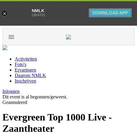
NMLK
DOWNLOAD APP
GRATIS
Activiteiten
Foto's
Ervaringen
Daarom NMLK
Inschrijven
Inloggen
Dit event is al begonnen/geweest.
Geannuleerd
Evergreen Top 1000 Live -
Zaantheater