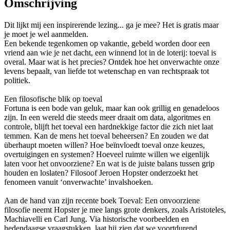
Omschrijving
Dit lijkt mij een inspirerende lezing... ga je mee? Het is gratis maar
je moet je wel aanmelden.
Een bekende tegenkomen op vakantie, gebeld worden door een
vriend aan wie je net dacht, een winnend lot in de loterij: toeval is
overal. Maar wat is het precies? Ontdek hoe het onverwachte onze
levens bepaalt, van liefde tot wetenschap en van rechtspraak tot
politiek.
Een filosofische blik op toeval
Fortuna is een bode van geluk, maar kan ook grillig en genadeloos
zijn. In een wereld die steeds meer draait om data, algoritmes en
controle, blijft het toeval een hardnekkige factor die zich niet laat
temmen. Kan de mens het toeval beheersen? En zouden we dat
überhaupt moeten willen? Hoe beïnvloedt toeval onze keuzes,
overtuigingen en systemen? Hoeveel ruimte willen we eigenlijk
laten voor het onvoorziene? En wat is de juiste balans tussen grip
houden en loslaten? Filosoof Jeroen Hopster onderzoekt het
fenomeen vanuit ‘onverwachte’ invalshoeken.
Aan de hand van zijn recente boek Toeval: Een onvoorziene
filosofie neemt Hopster je mee langs grote denkers, zoals Aristoteles,
Machiavelli en Carl Jung. Via historische voorbeelden en
hedendaagse vraagstukken, laat hij zien dat we voortdurend