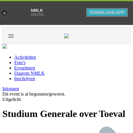
NMLK
DOWNLOAD APP
GRATIS
Activiteiten
Foto's
Ervaringen
Daarom NMLK
Inschrijven
Inloggen
Dit event is al begonnen/geweest.
Uitgelicht
Studium Generale over Toeval