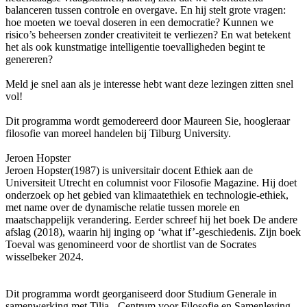
balanceren tussen controle en overgave. En hij stelt grote vragen:
hoe moeten we toeval doseren in een democratie? Kunnen we
risico’s beheersen zonder creativiteit te verliezen? En wat betekent
het als ook kunstmatige intelligentie toevalligheden begint te
genereren?
Meld je snel aan als je interesse hebt want deze lezingen zitten snel
vol!
Dit programma wordt gemodereerd door Maureen Sie, hoogleraar
filosofie van moreel handelen bij Tilburg University.
Jeroen Hopster
Jeroen Hopster(1987) is universitair docent Ethiek aan de
Universiteit Utrecht en columnist voor Filosofie Magazine. Hij doet
onderzoek op het gebied van klimaatethiek en technologie-ethiek,
met name over de dynamische relatie tussen morele en
maatschappelijk verandering. Eerder schreef hij het boek De andere
afslag (2018), waarin hij inging op ‘what if’-geschiedenis. Zijn boek
Toeval was genomineerd voor de shortlist van de Socrates
wisselbeker 2024.
Dit programma wordt georganiseerd door Studium Generale in
samenwerking met Tilia - Centrum voor Filosofie en Samenleving