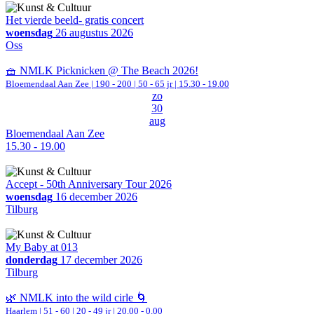
Het vierde beeld- gratis concert
woensdag
26 augustus 2026
Oss
🧺 NMLK Picknicken @ The Beach 2026!
Bloemendaal Aan Zee
|
190 - 200 | 50 - 65 jr |
15.30 - 19.00
zo
30
aug
Bloemendaal Aan Zee
15.30 - 19.00
Accept - 50th Anniversary Tour 2026
woensdag
16 december 2026
Tilburg
My Baby at 013
donderdag
17 december 2026
Tilburg
🌿 NMLK into the wild cirle 🌀
Haarlem
|
51 - 60 | 20 - 49 jr |
20.00 - 0.00