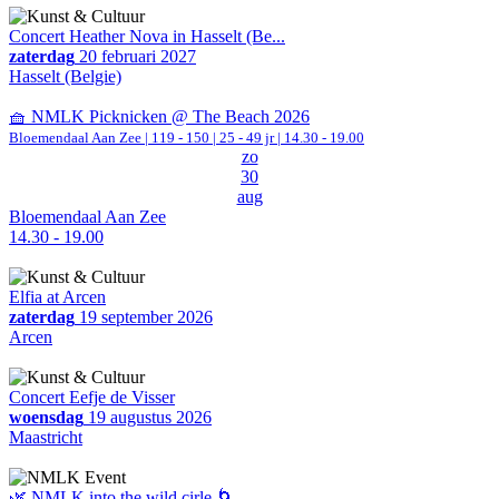
Concert Heather Nova in Hasselt (Be...
zaterdag
20 februari 2027
Hasselt (Belgie)
🧺 NMLK Picknicken @ The Beach 2026
Bloemendaal Aan Zee
|
119 - 150 | 25 - 49 jr |
14.30 - 19.00
zo
30
aug
Bloemendaal Aan Zee
14.30 - 19.00
Elfia at Arcen
zaterdag
19 september 2026
Arcen
Concert Eefje de Visser
woensdag
19 augustus 2026
Maastricht
🌿 NMLK into the wild cirle 🌀