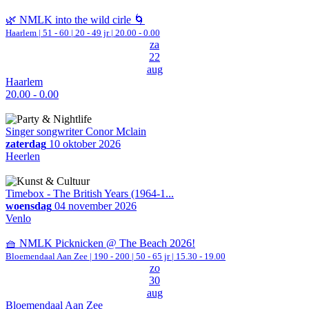
🌿 NMLK into the wild cirle 🌀
Haarlem
|
51 - 60 | 20 - 49 jr |
20.00 - 0.00
za
22
aug
Haarlem
20.00 - 0.00
Singer songwriter Conor Mclain
zaterdag
10 oktober 2026
Heerlen
Timebox - The British Years (1964-1...
woensdag
04 november 2026
Venlo
🧺 NMLK Picknicken @ The Beach 2026!
Bloemendaal Aan Zee
|
190 - 200 | 50 - 65 jr |
15.30 - 19.00
zo
30
aug
Bloemendaal Aan Zee