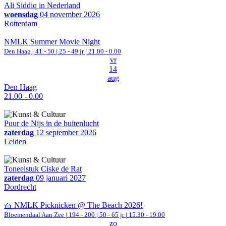
Ali Siddiq in Nederland
woensdag
04 november 2026
Rotterdam
NMLK Summer Movie Night
Den Haag
|
41 - 50 | 25 - 49 jr |
21.00 - 0.00
vr
14
aug
Den Haag
21.00 - 0.00
Puur de Nijs in de buitenlucht
zaterdag
12 september 2026
Leiden
Toneelstuk Ciske de Rat
zaterdag
09 januari 2027
Dordrecht
🧺 NMLK Picknicken @ The Beach 2026!
Bloemendaal Aan Zee
|
194 - 200 | 50 - 65 jr |
15.30 - 19.00
zo