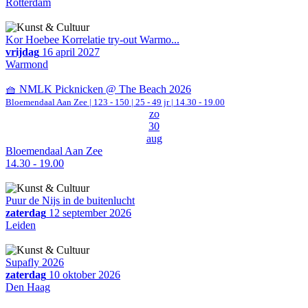
Rotterdam
Kor Hoebee Korrelatie try-out Warmo...
vrijdag
16 april 2027
Warmond
🧺 NMLK Picknicken @ The Beach 2026
Bloemendaal Aan Zee
|
123 - 150 | 25 - 49 jr |
14.30 - 19.00
zo
30
aug
Bloemendaal Aan Zee
14.30 - 19.00
Puur de Nijs in de buitenlucht
zaterdag
12 september 2026
Leiden
Supafly 2026
zaterdag
10 oktober 2026
Den Haag