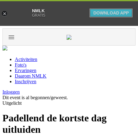
NMLK
DOWNLOAD APP
GRATIS
Activiteiten
Foto's
Ervaringen
Daarom NMLK
Inschrijven
Inloggen
Dit event is al begonnen/geweest.
Uitgelicht
Padellend de kortste dag
uitluiden