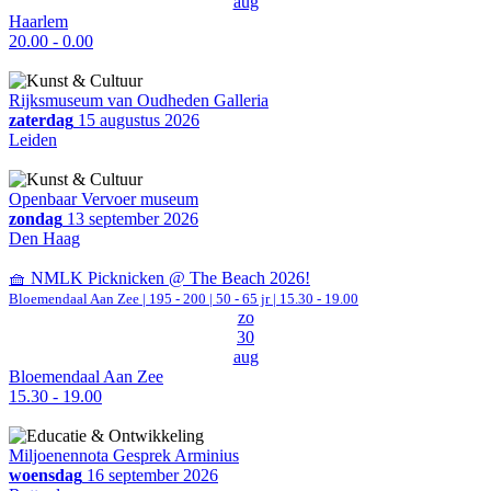
aug
Haarlem
20.00 - 0.00
Rijksmuseum van Oudheden Galleria
zaterdag
15 augustus 2026
Leiden
Openbaar Vervoer museum
zondag
13 september 2026
Den Haag
🧺 NMLK Picknicken @ The Beach 2026!
Bloemendaal Aan Zee
|
195 - 200 | 50 - 65 jr |
15.30 - 19.00
zo
30
aug
Bloemendaal Aan Zee
15.30 - 19.00
Miljoenennota Gesprek Arminius
woensdag
16 september 2026