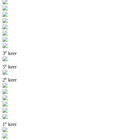
e
3
keer
e
5
keer
e
2
keer
e
1
keer