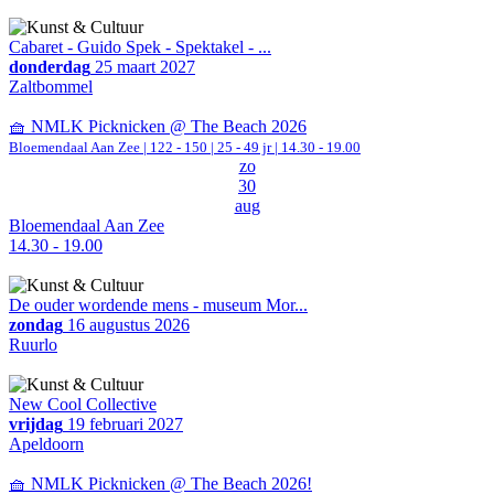
Cabaret - Guido Spek - Spektakel - ...
donderdag
25 maart 2027
Zaltbommel
🧺 NMLK Picknicken @ The Beach 2026
Bloemendaal Aan Zee
|
122 - 150 | 25 - 49 jr |
14.30 - 19.00
zo
30
aug
Bloemendaal Aan Zee
14.30 - 19.00
De ouder wordende mens - museum Mor...
zondag
16 augustus 2026
Ruurlo
New Cool Collective
vrijdag
19 februari 2027
Apeldoorn
🧺 NMLK Picknicken @ The Beach 2026!