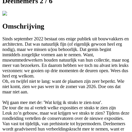
Deelnemers 2 / 6
Omschrijving
Sinds september 2022 bestaat ons enige publiek uit bouwvakkers en
architecten. Dat was natuurlijk fijn (of eigenlijk gewoon heel erg
nodig), maar we missen u/jou behoorlijk. Dat gemis begint
inmiddels zorgelijke vormen aan te nemen. Want,
museummedewerkers houden natuurlijk van hun collectie, maar nog
meer van bezoekers. En daarom hebben we toch nu alvast iets leuks
verzonnen: we gooien op drie momenten de deuren open. Wees dus
heel erg welkom.
Oh, en twijfel niet te lang: want de plaatsen zijn zeer beperkt. Wie
niet komt, zien we pas weer in de zomer van 2026. Doe ons dat
maar niet aan.
Wij gaan mee met de: 'Wat krijg ik straks te zien-tour'.
De tour die nu al vertelt welke exposities er straks te zien zijn
Leuk zo’n gebouw, maar wat krijgen we straks te zien? Tijdens deze
rondleiding vertellen de conservatoren over de nieuwe exposities.
Van vast tot tijdelijk, van prehistorie tot hypermodern. Deelnemers
wordt geadviseerd hun verbeeldingskracht mee te nemen, want er