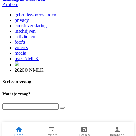
Arnhem
gebruiksvoorwaarden
privacy
cookieverklaring
inschrijven
activiteiten
foto's
video's
media
over NMLK
2026© NMLK
Stel een vraag
Wat is je vraag?
Home
Events
Foto's
Inloggen