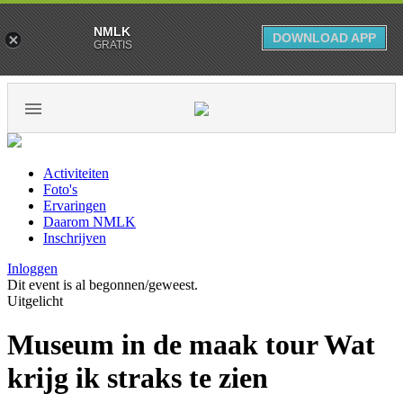
NMLK
DOWNLOAD APP
GRATIS
Activiteiten
Foto's
Ervaringen
Daarom NMLK
Inschrijven
Inloggen
Dit event is al begonnen/geweest.
Uitgelicht
Museum in de maak tour Wat
krijg ik straks te zien