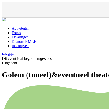
Activiteiten
Foto's
Ervaringen
Daarom NMLK
Inschrijven
Inloggen
Dit event is al begonnen/geweest.
Uitgelicht
Golem (toneel)&eventueel thea