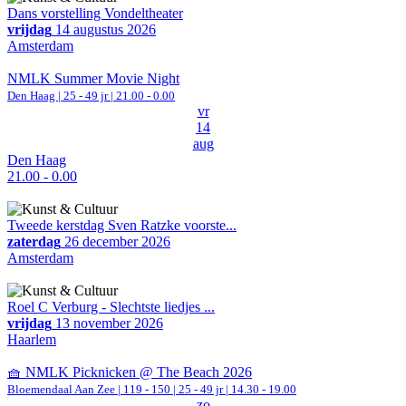
Dans vorstelling Vondeltheater
vrijdag
14 augustus 2026
Amsterdam
NMLK Summer Movie Night
Den Haag
| 25 - 49 jr |
21.00 - 0.00
vr
14
aug
Den Haag
21.00 - 0.00
Tweede kerstdag Sven Ratzke voorste...
zaterdag
26 december 2026
Amsterdam
Roel C Verburg - Slechtste liedjes ...
vrijdag
13 november 2026
Haarlem
🧺 NMLK Picknicken @ The Beach 2026
Bloemendaal Aan Zee
|
119 - 150 | 25 - 49 jr |
14.30 - 19.00
zo