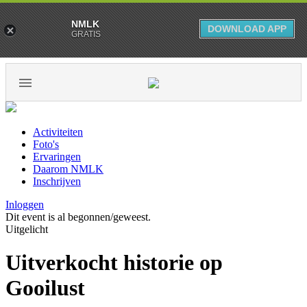
NMLK
DOWNLOAD APP
GRATIS
Activiteiten
Foto's
Ervaringen
Daarom NMLK
Inschrijven
Inloggen
Dit event is al begonnen/geweest.
Uitgelicht
Uitverkocht historie op
Gooilust