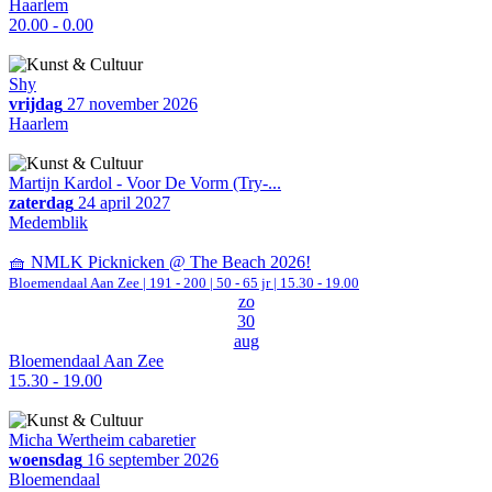
Haarlem
20.00 - 0.00
Shy
vrijdag
27 november 2026
Haarlem
Martijn Kardol - Voor De Vorm (Try-...
zaterdag
24 april 2027
Medemblik
🧺 NMLK Picknicken @ The Beach 2026!
Bloemendaal Aan Zee
|
191 - 200 | 50 - 65 jr |
15.30 - 19.00
zo
30
aug
Bloemendaal Aan Zee
15.30 - 19.00
Micha Wertheim cabaretier
woensdag
16 september 2026
Bloemendaal