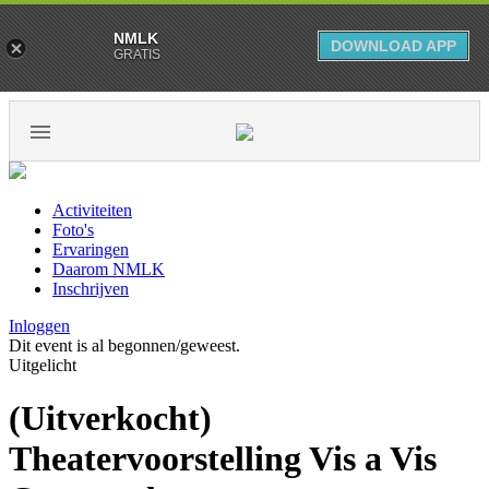
NMLK
DOWNLOAD APP
GRATIS
Activiteiten
Foto's
Ervaringen
Daarom NMLK
Inschrijven
Inloggen
Dit event is al begonnen/geweest.
Uitgelicht
(Uitverkocht)
Theatervoorstelling Vis a Vis