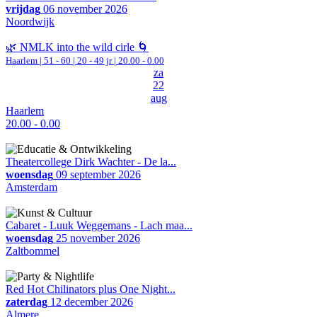
vrijdag
06 november 2026
Noordwijk
🌿 NMLK into the wild cirle 🌀
Haarlem
|
51 - 60 | 20 - 49 jr |
20.00 - 0.00
za
22
aug
Haarlem
20.00 - 0.00
Theatercollege Dirk Wachter - De la...
woensdag
09 september 2026
Amsterdam
Cabaret - Luuk Weggemans - Lach maa...
woensdag
25 november 2026
Zaltbommel
Red Hot Chilinators plus One Night...
zaterdag
12 december 2026
Almere