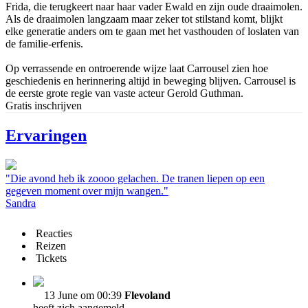
Frida, die terugkeert naar haar vader Ewald en zijn oude draaimolen.
Als de draaimolen langzaam maar zeker tot stilstand komt, blijkt
elke generatie anders om te gaan met het vasthouden of loslaten van
de familie-erfenis.
Op verrassende en ontroerende wijze laat Carrousel zien hoe
geschiedenis en herinnering altijd in beweging blijven. Carrousel is
de eerste grote regie van vaste acteur Gerold Guthman.
Gratis inschrijven
Ervaringen
"Die avond heb ik zoooo gelachen. De tranen liepen op een
gegeven moment over mijn wangen."
Sandra
Reacties
Reizen
Tickets
13 June om 00:39
Flevoland
heeft zich aangemeld.