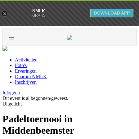
NMLK
DOWNLOAD APP
GRATIS
Activiteiten
Foto's
Ervaringen
Daarom NMLK
Inschrijven
Inloggen
Dit event is al begonnen/geweest.
Uitgelicht
Padeltoernooi in
Middenbeemster