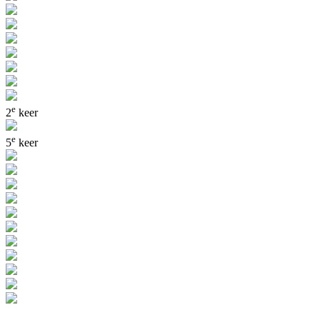
e
2
keer
e
5
keer