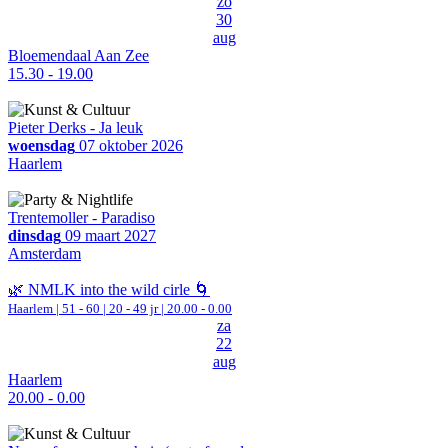
zo
30
aug
Bloemendaal Aan Zee
15.30 - 19.00
Pieter Derks - Ja leuk
woensdag
07 oktober 2026
Haarlem
Trentemoller - Paradiso
dinsdag
09 maart 2027
Amsterdam
🌿 NMLK into the wild cirle 🌀
Haarlem
|
51 - 60 | 20 - 49 jr |
20.00 - 0.00
za
22
aug
Haarlem
20.00 - 0.00