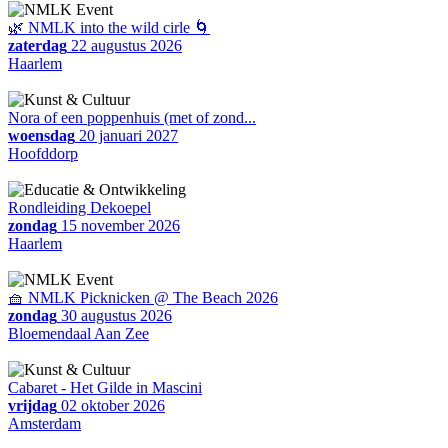
🌿 NMLK into the wild cirle 🌀
zaterdag
22 augustus 2026
Haarlem
Nora of een poppenhuis (met of zond...
woensdag
20 januari 2027
Hoofddorp
Rondleiding Dekoepel
zondag
15 november 2026
Haarlem
🧺 NMLK Picknicken @ The Beach 2026
zondag
30 augustus 2026
Bloemendaal Aan Zee
Cabaret - Het Gilde in Mascini
vrijdag
02 oktober 2026
Amsterdam