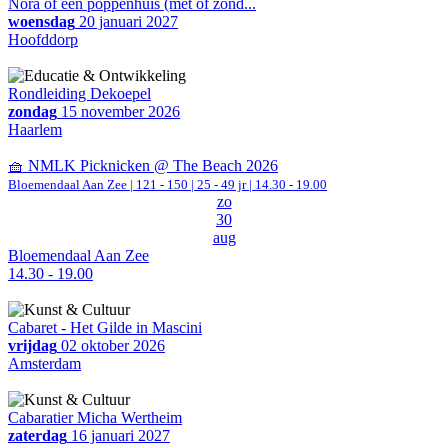
Nora of een poppenhuis (met of zond...
woensdag
20 januari 2027
Hoofddorp
Rondleiding Dekoepel
zondag
15 november 2026
Haarlem
🧺 NMLK Picknicken @ The Beach 2026
Bloemendaal Aan Zee
|
121 - 150 | 25 - 49 jr |
14.30 - 19.00
zo
30
aug
Bloemendaal Aan Zee
14.30 - 19.00
Cabaret - Het Gilde in Mascini
vrijdag
02 oktober 2026
Amsterdam
Cabaratier Micha Wertheim
zaterdag
16 januari 2027