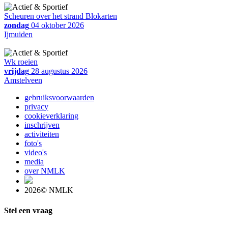
Scheuren over het strand Blokarten
zondag
04 oktober 2026
Ijmuiden
Wk roeien
vrijdag
28 augustus 2026
Amstelveen
gebruiksvoorwaarden
privacy
cookieverklaring
inschrijven
activiteiten
foto's
video's
media
over NMLK
2026© NMLK
Stel een vraag