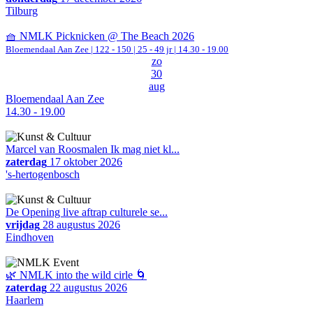
Tilburg
🧺 NMLK Picknicken @ The Beach 2026
Bloemendaal Aan Zee
|
122 - 150 | 25 - 49 jr |
14.30 - 19.00
zo
30
aug
Bloemendaal Aan Zee
14.30 - 19.00
Marcel van Roosmalen Ik mag niet kl...
zaterdag
17 oktober 2026
's-hertogenbosch
De Opening live aftrap culturele se...
vrijdag
28 augustus 2026
Eindhoven
🌿 NMLK into the wild cirle 🌀
zaterdag
22 augustus 2026
Haarlem