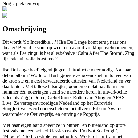
Nog 2 plekken vrij
Omschrijving
Dit wordt ‘So Incredible…’! Ilse De Lange komt terug naar ons
theater! Bereid je voor op weer een avond vol kippenvelmomenten,
want als Ilse zingt, is het allesbehalve ‘Calm After The Storm’. Zing
jij straks uit volle borst mee?
Ilse DeLange heeft eigenlijk geen introductie meer nodig. Na haar
debuutalbum ‘World of Hurt’ groeide ze razendsnel uit tot een van
de grootste en meest gewaardeerde artiesten van Nederland en ver
daarbuiten. Met talloze hitsingles, gouden en platina albums en
nummer één noteringen stond ze meerdere keren in uitverkochte
zalen als Ziggo Dome, GelreDome, Rotterdam Ahoy en AFAS
Live. Ze vertegenwoordigde Nederland op het Eurovisie
Songfestival, werd onderscheiden met diverse Edison Awards,
waaronder de Oeuvreprijs, en ontving de Popprijs.
Met haar eigen band speelt ze in binnen- en buitenland op grote
festivals met een set vol klassiekers als ‘I’m Not So Tough’,
‘Miracle’, ‘So Incredible’ en natuurlijk ‘World of Hurt’. In het