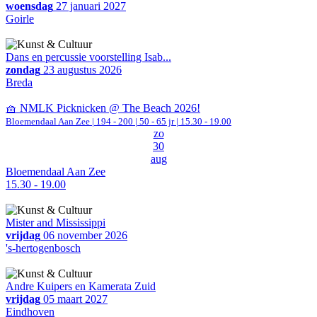
woensdag
27 januari 2027
Goirle
Dans en percussie voorstelling Isab...
zondag
23 augustus 2026
Breda
🧺 NMLK Picknicken @ The Beach 2026!
Bloemendaal Aan Zee
|
194 - 200 | 50 - 65 jr |
15.30 - 19.00
zo
30
aug
Bloemendaal Aan Zee
15.30 - 19.00
Mister and Mississippi
vrijdag
06 november 2026
's-hertogenbosch
Andre Kuipers en Kamerata Zuid
vrijdag
05 maart 2027
Eindhoven