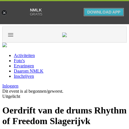
NMLK
DOWNLOAD APP
GRATIS
Activiteiten
Foto's
Ervaringen
Daarom NMLK
Inschrijven
Inloggen
Dit event is al begonnen/geweest.
Uitgelicht
Oerdrift van de drums Rhythm
of Freedom Slagerijvk