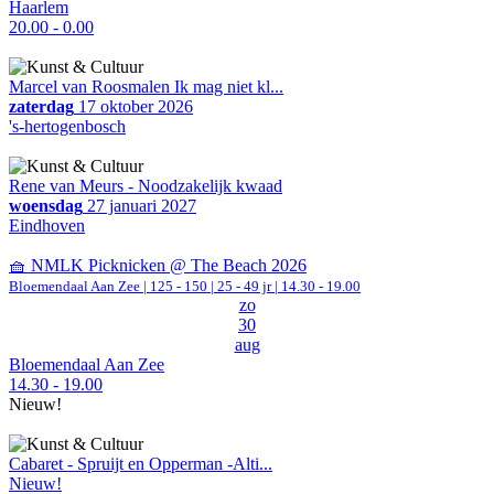
Haarlem
20.00 - 0.00
Marcel van Roosmalen Ik mag niet kl...
zaterdag
17 oktober 2026
's-hertogenbosch
Rene van Meurs - Noodzakelijk kwaad
woensdag
27 januari 2027
Eindhoven
🧺 NMLK Picknicken @ The Beach 2026
Bloemendaal Aan Zee
|
125 - 150 | 25 - 49 jr |
14.30 - 19.00
zo
30
aug
Bloemendaal Aan Zee
14.30 - 19.00
Nieuw!
Cabaret - Spruijt en Opperman -Alti...
Nieuw!