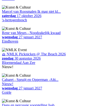
Marcel van Roosmalen Ik mag niet kl...
zaterdag
17 oktober 2026
's-hertogenbosch
Rene van Meurs - Noodzakelijk kwaad
woensdag
27 januari 2027
Eindhoven
🧺 NMLK Picknicken @ The Beach 2026
zondag
30 augustus 2026
Bloemendaal Aan Zee
Nieuw!
Cabaret - Spruijt en Opperman -Alti...
Nieuw!
woensdag
27 januari 2027
Goirle
Dans en percussie voorstelling Isab...