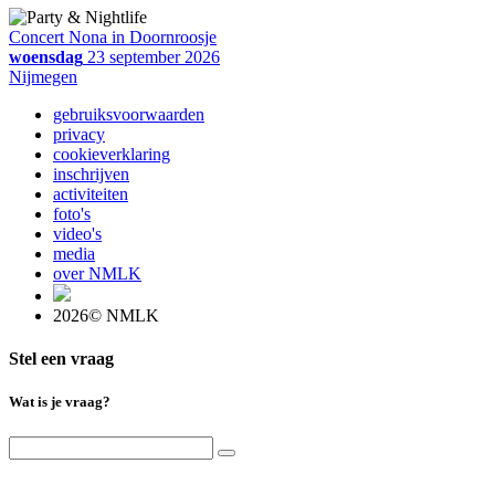
Concert Nona in Doornroosje
woensdag
23 september 2026
Nijmegen
gebruiksvoorwaarden
privacy
cookieverklaring
inschrijven
activiteiten
foto's
video's
media
over NMLK
2026© NMLK
Stel een vraag
Wat is je vraag?