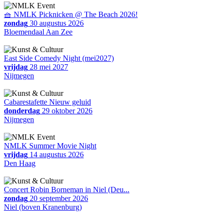
🧺 NMLK Picknicken @ The Beach 2026!
zondag
30 augustus 2026
Bloemendaal Aan Zee
East Side Comedy Night (mei2027)
vrijdag
28 mei 2027
Nijmegen
Cabarestafette Nieuw geluid
donderdag
29 oktober 2026
Nijmegen
NMLK Summer Movie Night
vrijdag
14 augustus 2026
Den Haag
Concert Robin Borneman in Niel (Deu...
zondag
20 september 2026
Niel (boven Kranenburg)