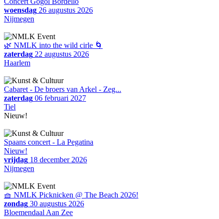
Concert Gogol Bordello
woensdag
26 augustus 2026
Nijmegen
🌿 NMLK into the wild cirle 🌀
zaterdag
22 augustus 2026
Haarlem
Cabaret - De broers van Arkel - Zeg...
zaterdag
06 februari 2027
Tiel
Nieuw!
Spaans concert - La Pegatina
Nieuw!
vrijdag
18 december 2026
Nijmegen
🧺 NMLK Picknicken @ The Beach 2026!
zondag
30 augustus 2026
Bloemendaal Aan Zee