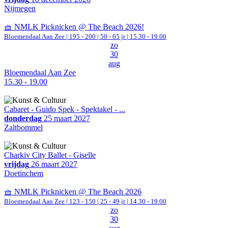
Nijmegen
🧺 NMLK Picknicken @ The Beach 2026!
Bloemendaal Aan Zee
|
195 - 200 | 50 - 65 jr |
15.30 - 19.00
zo
30
aug
Bloemendaal Aan Zee
15.30 - 19.00
Cabaret - Guido Spek - Spektakel - ...
donderdag
25 maart 2027
Zaltbommel
Charkiv City Ballet - Giselle
vrijdag
26 maart 2027
Doetinchem
🧺 NMLK Picknicken @ The Beach 2026
Bloemendaal Aan Zee
|
123 - 150 | 25 - 49 jr |
14.30 - 19.00
zo
30