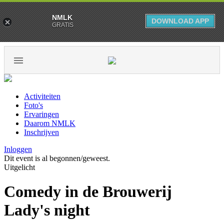
NMLK
DOWNLOAD APP
GRATIS
Activiteiten
Foto's
Ervaringen
Daarom NMLK
Inschrijven
Inloggen
Dit event is al begonnen/geweest.
Uitgelicht
Comedy in de Brouwerij
Lady's night