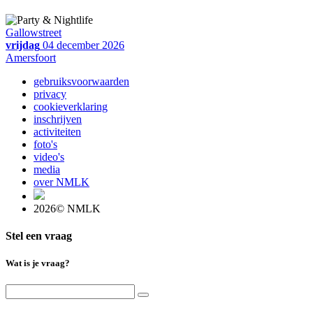
Gallowstreet
vrijdag
04 december 2026
Amersfoort
gebruiksvoorwaarden
privacy
cookieverklaring
inschrijven
activiteiten
foto's
video's
media
over NMLK
2026© NMLK
Stel een vraag
Wat is je vraag?