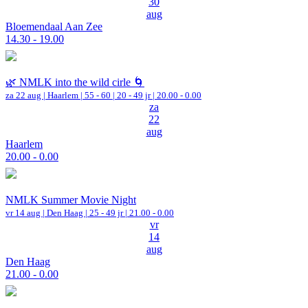
30
aug
Bloemendaal Aan Zee
14.30 - 19.00
🌿 NMLK into the wild cirle 🌀
za 22 aug |
Haarlem
|
55 - 60 | 20 - 49 jr |
20.00 - 0.00
za
22
aug
Haarlem
20.00 - 0.00
NMLK Summer Movie Night
vr 14 aug |
Den Haag
| 25 - 49 jr |
21.00 - 0.00
vr
14
aug
Den Haag
21.00 - 0.00