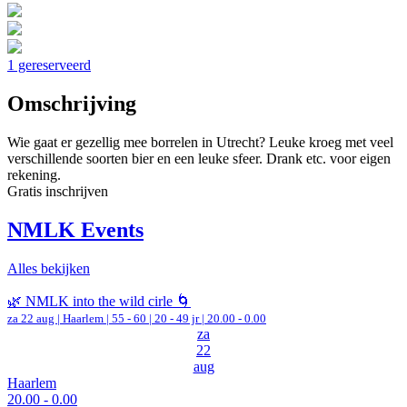
1 gereserveerd
Omschrijving
Wie gaat er gezellig mee borrelen in Utrecht? Leuke kroeg met veel
verschillende soorten bier en een leuke sfeer. Drank etc. voor eigen
rekening.
Gratis inschrijven
NMLK Events
Alles bekijken
🌿 NMLK into the wild cirle 🌀
za 22 aug |
Haarlem
|
55 - 60 | 20 - 49 jr |
20.00 - 0.00
za
22
aug
Haarlem
20.00 - 0.00