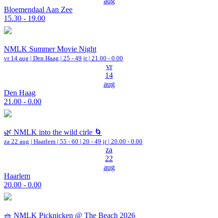
aug
Bloemendaal Aan Zee
15.30 - 19.00
NMLK Summer Movie Night
vr 14 aug |
Den Haag
| 25 - 49 jr |
21.00 - 0.00
vr
14
aug
Den Haag
21.00 - 0.00
🌿 NMLK into the wild cirle 🌀
za 22 aug |
Haarlem
|
55 - 60 | 20 - 49 jr |
20.00 - 0.00
za
22
aug
Haarlem
20.00 - 0.00
🧺 NMLK Picknicken @ The Beach 2026