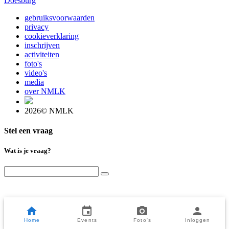
Doesburg
gebruiksvoorwaarden
privacy
cookieverklaring
inschrijven
activiteiten
foto's
video's
media
over NMLK
2026© NMLK
Stel een vraag
Wat is je vraag?
Home
Events
Foto's
Inloggen