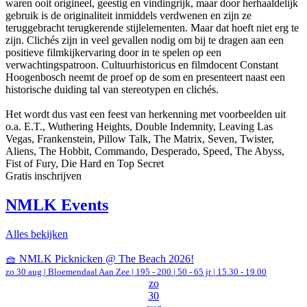
waren ooit origineel, geestig en vindingrijk, maar door herhaaldelijk
gebruik is de originaliteit inmiddels verdwenen en zijn ze
teruggebracht terugkerende stijlelementen. Maar dat hoeft niet erg te
zijn. Clichés zijn in veel gevallen nodig om bij te dragen aan een
positieve filmkijkervaring door in te spelen op een
verwachtingspatroon. Cultuurhistoricus en filmdocent Constant
Hoogenbosch neemt de proef op de som en presenteert naast een
historische duiding tal van stereotypen en clichés.
Het wordt dus vast een feest van herkenning met voorbeelden uit
o.a. E.T., Wuthering Heights, Double Indemnity, Leaving Las
Vegas, Frankenstein, Pillow Talk, The Matrix, Seven, Twister,
Aliens, The Hobbit, Commando, Desperado, Speed, The Abyss,
Fist of Fury, Die Hard en Top Secret
Gratis inschrijven
NMLK Events
Alles bekijken
🧺 NMLK Picknicken @ The Beach 2026!
zo 30 aug |
Bloemendaal Aan Zee
|
195 - 200 | 50 - 65 jr |
15.30 - 19.00
zo
30