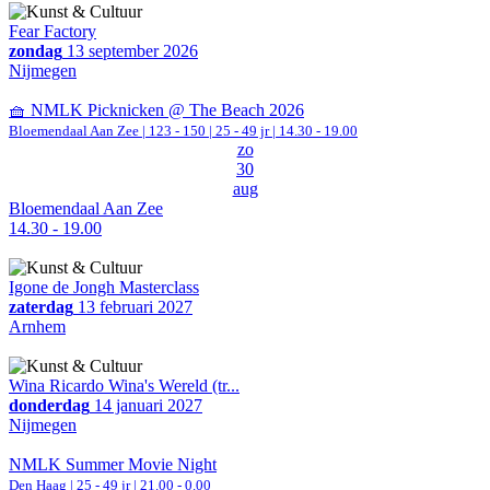
Fear Factory
zondag
13 september 2026
Nijmegen
🧺 NMLK Picknicken @ The Beach 2026
Bloemendaal Aan Zee
|
123 - 150 | 25 - 49 jr |
14.30 - 19.00
zo
30
aug
Bloemendaal Aan Zee
14.30 - 19.00
Igone de Jongh Masterclass
zaterdag
13 februari 2027
Arnhem
Wina Ricardo Wina's Wereld (tr...
donderdag
14 januari 2027
Nijmegen
NMLK Summer Movie Night
Den Haag
| 25 - 49 jr |
21.00 - 0.00