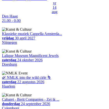
vr
14
aug
Den Haag
21.00 - 0.00
Klassieke muziek Cappella Amsterda...
vrijdag
30 april 2027
Nijmegen
Lalique Museum Magnificent Jewels
zaterdag
24 oktober 2026
Doesburg
🌿 NMLK into the wild cirle 🌀
zaterdag
22 augustus 2026
Haarlem
Cabaret - Berit Companjen - Zei ik ...
donderdag
24 september 2026
Culemborg