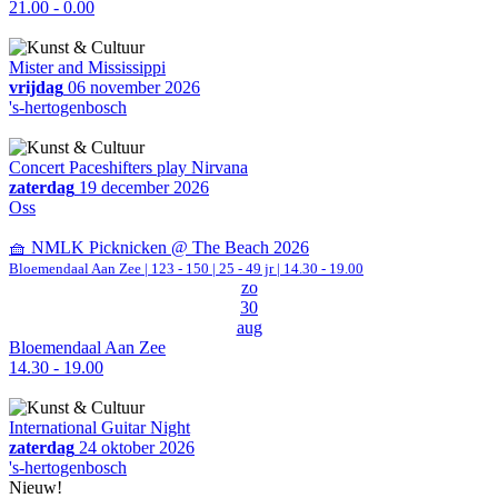
21.00 - 0.00
Mister and Mississippi
vrijdag
06 november 2026
's-hertogenbosch
Concert Paceshifters play Nirvana
zaterdag
19 december 2026
Oss
🧺 NMLK Picknicken @ The Beach 2026
Bloemendaal Aan Zee
|
123 - 150 | 25 - 49 jr |
14.30 - 19.00
zo
30
aug
Bloemendaal Aan Zee
14.30 - 19.00
International Guitar Night
zaterdag
24 oktober 2026
's-hertogenbosch
Nieuw!