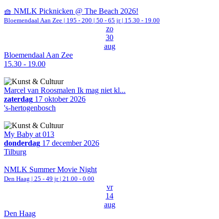
🧺 NMLK Picknicken @ The Beach 2026!
Bloemendaal Aan Zee
|
195 - 200 | 50 - 65 jr |
15.30 - 19.00
zo
30
aug
Bloemendaal Aan Zee
15.30 - 19.00
Marcel van Roosmalen Ik mag niet kl...
zaterdag
17 oktober 2026
's-hertogenbosch
My Baby at 013
donderdag
17 december 2026
Tilburg
NMLK Summer Movie Night
Den Haag
| 25 - 49 jr |
21.00 - 0.00
vr
14
aug
Den Haag