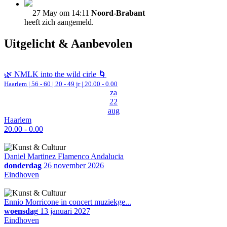
27 May om 14:11
Noord-Brabant
heeft zich aangemeld.
Uitgelicht & Aanbevolen
🌿 NMLK into the wild cirle 🌀
Haarlem
|
56 - 60 | 20 - 49 jr |
20.00 - 0.00
za
22
aug
Haarlem
20.00 - 0.00
Daniel Martinez Flamenco Andalucia
donderdag
26 november 2026
Eindhoven
Ennio Morricone in concert muziekge...
woensdag
13 januari 2027
Eindhoven