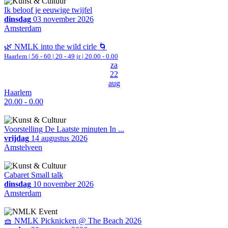
Ik beloof je eeuwige twijfel
dinsdag
03 november 2026
Amsterdam
🌿 NMLK into the wild cirle 🌀
Haarlem
|
56 - 60 | 20 - 49 jr |
20.00 - 0.00
za
22
aug
Haarlem
20.00 - 0.00
Voorstelling De Laatste minuten In ...
vrijdag
14 augustus 2026
Amstelveen
Cabaret Small talk
dinsdag
10 november 2026
Amsterdam
🧺 NMLK Picknicken @ The Beach 2026