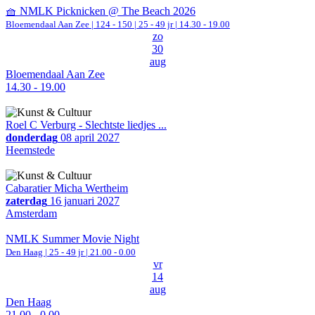
🧺 NMLK Picknicken @ The Beach 2026
Bloemendaal Aan Zee
|
124 - 150 | 25 - 49 jr |
14.30 - 19.00
zo
30
aug
Bloemendaal Aan Zee
14.30 - 19.00
Roel C Verburg - Slechtste liedjes ...
donderdag
08 april 2027
Heemstede
Cabaratier Micha Wertheim
zaterdag
16 januari 2027
Amsterdam
NMLK Summer Movie Night
Den Haag
| 25 - 49 jr |
21.00 - 0.00
vr
14
aug
Den Haag
21.00 - 0.00