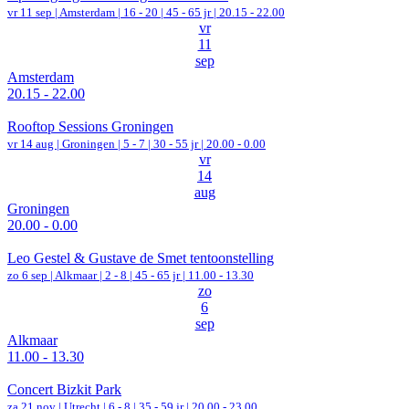
vr 11 sep |
Amsterdam
|
16 - 20 | 45 - 65 jr |
20.15 - 22.00
vr
11
sep
Amsterdam
20.15 - 22.00
Rooftop Sessions Groningen
vr 14 aug |
Groningen
|
5 - 7 | 30 - 55 jr |
20.00 - 0.00
vr
14
aug
Groningen
20.00 - 0.00
Leo Gestel & Gustave de Smet tentoonstelling
zo 6 sep |
Alkmaar
|
2 - 8 | 45 - 65 jr |
11.00 - 13.30
zo
6
sep
Alkmaar
11.00 - 13.30
Concert Bizkit Park
za 21 nov |
Utrecht
|
6 - 8 | 35 - 59 jr |
20.00 - 23.00