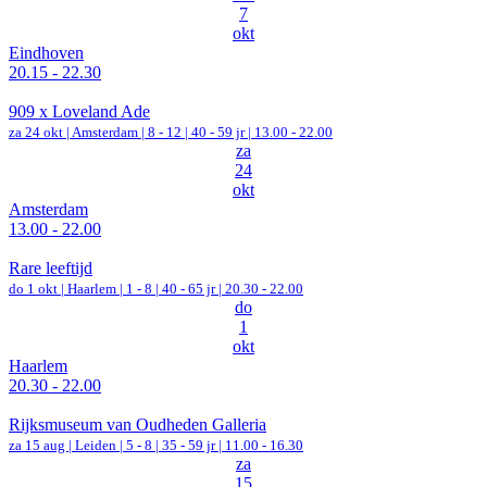
7
okt
Eindhoven
20.15 - 22.30
909 x Loveland Ade
za 24 okt |
Amsterdam
|
8 - 12 | 40 - 59 jr |
13.00 - 22.00
za
24
okt
Amsterdam
13.00 - 22.00
Rare leeftijd
do 1 okt |
Haarlem
|
1 - 8 | 40 - 65 jr |
20.30 - 22.00
do
1
okt
Haarlem
20.30 - 22.00
Rijksmuseum van Oudheden Galleria
za 15 aug |
Leiden
|
5 - 8 | 35 - 59 jr |
11.00 - 16.30
za
15