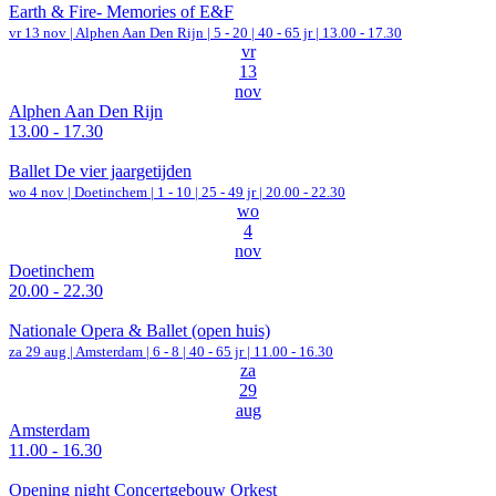
Earth & Fire- Memories of E&F
vr 13 nov |
Alphen Aan Den Rijn
|
5 - 20 | 40 - 65 jr |
13.00 - 17.30
vr
13
nov
Alphen Aan Den Rijn
13.00 - 17.30
Ballet De vier jaargetijden
wo 4 nov |
Doetinchem
|
1 - 10 | 25 - 49 jr |
20.00 - 22.30
wo
4
nov
Doetinchem
20.00 - 22.30
Nationale Opera & Ballet (open huis)
za 29 aug |
Amsterdam
|
6 - 8 | 40 - 65 jr |
11.00 - 16.30
za
29
aug
Amsterdam
11.00 - 16.30
Opening night Concertgebouw Orkest