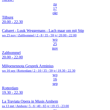
za
17
okt
Tilburg
20.00 - 22.30
Cabaret - Luuk Weggemans - Lach maar om mij Stip
wo 25 nov |
Zaltbommel
|
2 - 8 | 35 - 59 jr |
20.00 - 22.00
wo
25
nov
Zaltbommel
20.00 - 22.00
Miljoenennota Gesprek Arminius
wo 16 sep |
Rotterdam
|
2 - 10 | 35 - 59 jr |
19.30 - 22.30
wo
16
sep
Rotterdam
19.30 - 22.30
La Traviata Opera in Musis Arnhem
za 13 mrt |
Arnhem
|
5 - 6 | 40 - 65 jr |
19.15 - 23.00