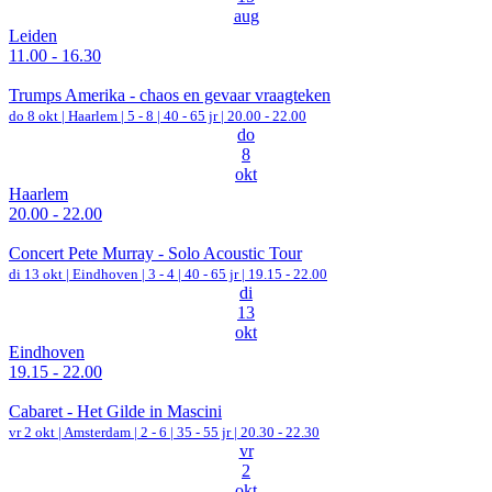
aug
Leiden
11.00 - 16.30
Trumps Amerika - chaos en gevaar vraagteken
do 8 okt |
Haarlem
|
5 - 8 | 40 - 65 jr |
20.00 - 22.00
do
8
okt
Haarlem
20.00 - 22.00
Concert Pete Murray - Solo Acoustic Tour
di 13 okt |
Eindhoven
|
3 - 4 | 40 - 65 jr |
19.15 - 22.00
di
13
okt
Eindhoven
19.15 - 22.00
Cabaret - Het Gilde in Mascini
vr 2 okt |
Amsterdam
|
2 - 6 | 35 - 55 jr |
20.30 - 22.30
vr
2
okt