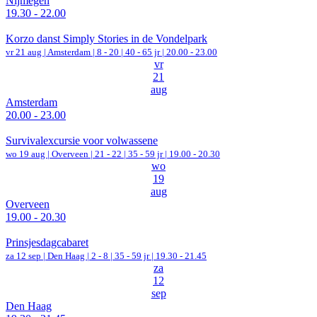
Nijmegen
19.30 - 22.00
Korzo danst Simply Stories in de Vondelpark
vr 21 aug |
Amsterdam
|
8 - 20 | 40 - 65 jr |
20.00 - 23.00
vr
21
aug
Amsterdam
20.00 - 23.00
Survivalexcursie voor volwassene
wo 19 aug |
Overveen
|
21 - 22 | 35 - 59 jr |
19.00 - 20.30
wo
19
aug
Overveen
19.00 - 20.30
Prinsjesdagcabaret
za 12 sep |
Den Haag
|
2 - 8 | 35 - 59 jr |
19.30 - 21.45
za
12
sep
Den Haag