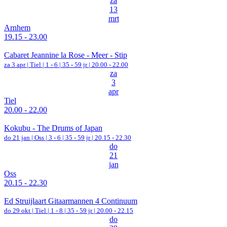
za
13
mrt
Arnhem
19.15 - 23.00
Cabaret Jeannine la Rose - Meer - Stip
za 3 apr |
Tiel
|
1 - 6 | 35 - 59 jr |
20.00 - 22.00
za
3
apr
Tiel
20.00 - 22.00
Kokubu - The Drums of Japan
do 21 jan |
Oss
|
3 - 6 | 35 - 59 jr |
20.15 - 22.30
do
21
jan
Oss
20.15 - 22.30
Ed Struijlaart Gitaarmannen 4 Continuum
do 29 okt |
Tiel
|
1 - 8 | 35 - 59 jr |
20.00 - 22.15
do