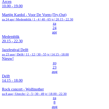
Arcen
10.00 - 19.00
Martijn Kardol - Voor De Vorm (Try-Out)
za 24 apr |
Medemblik
|
1 - 4 | 40 - 65 jr |
20.15 - 22.30
za
24
apr
Medemblik
20.15 - 22.30
Jazzfestival Delft
zo 23 aug |
Delft
|
11 - 12 | 30 - 55 jr |
14.15 - 18.00
Nieuw!
zo
23
aug
Delft
14.15 - 18.00
Rock concert - Wolfmother
za 8 aug |
Utrecht
|
2 - 5 | 30 - 49 jr |
18.00 - 22.30
za
8
aug