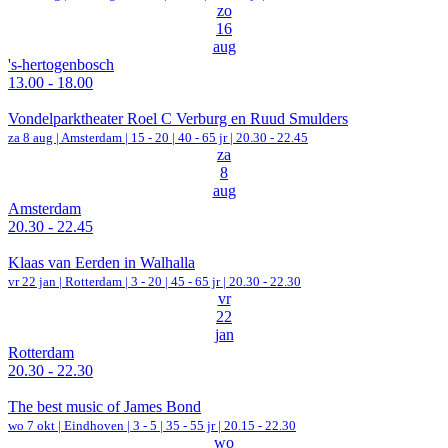
zo
16
aug
's-hertogenbosch
13.00 - 18.00
Vondelparktheater Roel C Verburg en Ruud Smulders
za 8 aug |
Amsterdam
|
15 - 20 | 40 - 65 jr |
20.30 - 22.45
za
8
aug
Amsterdam
20.30 - 22.45
Klaas van Eerden in Walhalla
vr 22 jan |
Rotterdam
|
3 - 20 | 45 - 65 jr |
20.30 - 22.30
vr
22
jan
Rotterdam
20.30 - 22.30
The best music of James Bond
wo 7 okt |
Eindhoven
|
3 - 5 | 35 - 55 jr |
20.15 - 22.30
wo