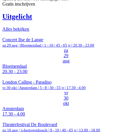
Gratis inschrijven
Uitgelicht
Alles bekijken
Concert Ilse de Lange
za 29 aug |
Bloemendaal
|
1 - 10 | 45 - 65 jr |
20.30 - 23.00
za
29
aug
Bloemendaal
20.30 - 23.00
London Calling - Paradiso
vr 30 okt |
Amsterdam
|
5 - 8 | 30 - 55 jr |
17.30 - 4.00
vr
30
okt
Amsterdam
17.30 - 4.00
Theaterfestival De Boulevard
zo 16 aug |
's-hertogenbosch
|
9 - 10 | 40 - 65 jr |
13.00 - 18.00