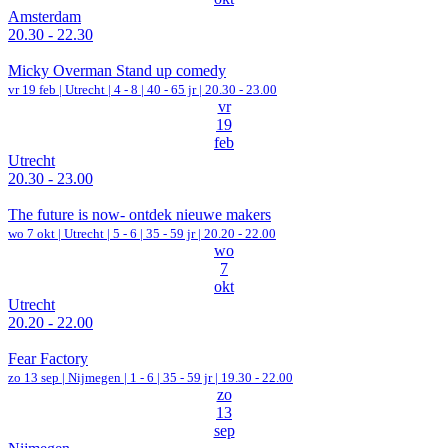
Amsterdam
20.30 - 22.30
Micky Overman Stand up comedy
vr 19 feb |
Utrecht
|
4 - 8 | 40 - 65 jr |
20.30 - 23.00
vr
19
feb
Utrecht
20.30 - 23.00
The future is now- ontdek nieuwe makers
wo 7 okt |
Utrecht
|
5 - 6 | 35 - 59 jr |
20.20 - 22.00
wo
7
okt
Utrecht
20.20 - 22.00
Fear Factory
zo 13 sep |
Nijmegen
|
1 - 6 | 35 - 59 jr |
19.30 - 22.00
zo
13
sep