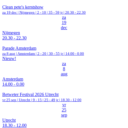
Clean pete's kerstshow
za 19 dec |
Nijmegen
|
2 - 10 | 35 - 59 jr |
20.30 - 22.30
za
19
dec
Nijmegen
20.30 - 22.30
Parade Amsterdam
za 8 aug |
Amsterdam
|
2 - 20 | 30 - 55 jr |
14.00 - 0.00
Nieuw!
za
8
aug
Amsterdam
14.00 - 0.00
Betweter Festival 2026 Utrecht
vr 25 sep |
Utrecht
|
9 - 15 | 25 - 49 jr |
18.30 - 12.00
vr
25
sep
Utrecht
18.30 - 12.00