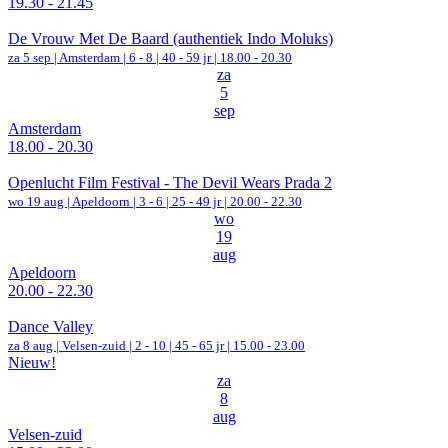
19.30 - 21.45
De Vrouw Met De Baard (authentiek Indo Moluks)
za 5 sep |
Amsterdam
|
6 - 8 | 40 - 59 jr |
18.00 - 20.30
za
5
sep
Amsterdam
18.00 - 20.30
Openlucht Film Festival - The Devil Wears Prada 2
wo 19 aug |
Apeldoorn
|
3 - 6 | 25 - 49 jr |
20.00 - 22.30
wo
19
aug
Apeldoorn
20.00 - 22.30
Dance Valley
za 8 aug |
Velsen-zuid
|
2 - 10 | 45 - 65 jr |
15.00 - 23.00
Nieuw!
za
8
aug
Velsen-zuid