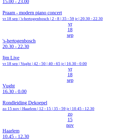
15.00 - 23.00
Praam - modern piano concert
vr 18 sep |
's-hertogenbosch
|
2 - 8 | 35 - 59 jr |
20.30 - 22.30
vr
18
sep
's-hertogenbosch
20.30 - 22.30
Ijm Live
vr 18 sep |
Vught
|
42 - 50 | 40 - 65 jr |
16.30 - 0.00
vr
18
sep
Vught
16.30 - 0.00
Rondleiding Dekoepel
zo 15 nov |
Haarlem
|
12 - 15 | 35 - 59 jr |
10.45 - 12.30
zo
15
nov
Haarlem
10.45 - 12.30