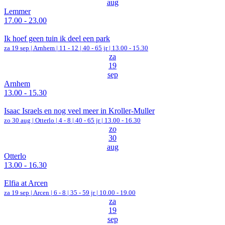
aug
Lemmer
17.00 - 23.00
Ik hoef geen tuin ik deel een park
za 19 sep |
Arnhem
|
11 - 12 | 40 - 65 jr |
13.00 - 15.30
za
19
sep
Arnhem
13.00 - 15.30
Isaac Israels en nog veel meer in Kroller-Muller
zo 30 aug |
Otterlo
|
4 - 8 | 40 - 65 jr |
13.00 - 16.30
zo
30
aug
Otterlo
13.00 - 16.30
Elfia at Arcen
za 19 sep |
Arcen
|
6 - 8 | 35 - 59 jr |
10.00 - 19.00
za
19
sep