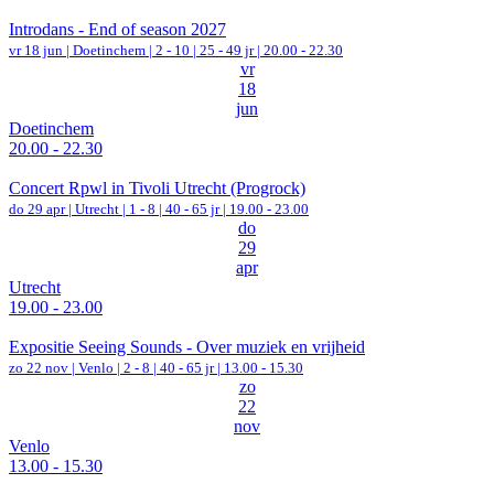
Introdans - End of season 2027
vr 18 jun |
Doetinchem
|
2 - 10 | 25 - 49 jr |
20.00 - 22.30
vr
18
jun
Doetinchem
20.00 - 22.30
Concert Rpwl in Tivoli Utrecht (Progrock)
do 29 apr |
Utrecht
|
1 - 8 | 40 - 65 jr |
19.00 - 23.00
do
29
apr
Utrecht
19.00 - 23.00
Expositie Seeing Sounds - Over muziek en vrijheid
zo 22 nov |
Venlo
|
2 - 8 | 40 - 65 jr |
13.00 - 15.30
zo
22
nov
Venlo
13.00 - 15.30