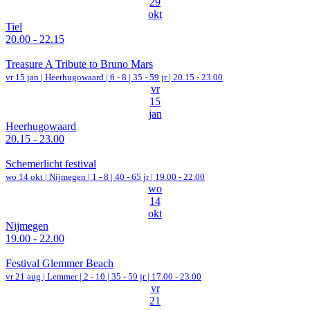
29
okt
Tiel
20.00 - 22.15
Treasure A Tribute to Bruno Mars
vr 15 jan |
Heerhugowaard
|
6 - 8 | 35 - 59 jr |
20.15 - 23.00
vr
15
jan
Heerhugowaard
20.15 - 23.00
Schemerlicht festival
wo 14 okt |
Nijmegen
|
1 - 8 | 40 - 65 jr |
19.00 - 22.00
wo
14
okt
Nijmegen
19.00 - 22.00
Festival Glemmer Beach
vr 21 aug |
Lemmer
|
2 - 10 | 35 - 59 jr |
17.00 - 23.00
vr
21