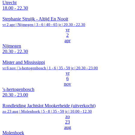
Utrecht
18.00 - 22.30
Stephanie Struijk - Altijd En Nooit
vr 2 apr |
Nijmegen
|
3 - 6 | 40 - 65 jr |
20.30 - 22.30
vr
2
apr
Nijmegen
20.30 - 22.30
Mister and Mississippi
vr 6 nov |
's-hertogenbosch
|
1 - 6 | 35 - 59 jr |
20.30 - 23.00
vr
6
nov
's-hertogenbosch
20.30 - 23.00
Rondleiding Jachtslot Mookerheide (uitverkocht)
zo 23 aug |
Molenhoek
|
5 - 8 | 35 - 59 jr |
10.00 - 12.30
zo
23
aug
Molenhoek