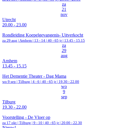
za
21
nov
Utrecht
20.00 - 23.00
Rondleiding Koepelgevangenis- Uitverkocht
za 29 aug |
Arnhem
|
13 - 14 | 40 - 65 jr |
13.45 - 15.15
za
29
aug
Arnhem
13.45 - 15.15
Het Dementie Theater - Dag Mama
wo 9 sep |
Tilburg
|
4 - 6 | 40 - 65 jr |
19.30 - 22.00
wo
9
sep
Tilburg
19.30 - 22.00
Voorstelling - De Vloer op
za 17 okt |
Tilburg
|
9 - 10 | 40 - 65 jr |
20.00 - 22.30
Nieuw!