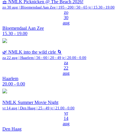
🧺 NMLK Picknicken @ The Beach 2026!
zo 30 aug |
Bloemendaal Aan Zee
|
195 - 200 | 50 - 65 jr |
15.30 - 19.00
zo
30
aug
Bloemendaal Aan Zee
15.30 - 19.00
🌿 NMLK into the wild cirle 🌀
za 22 aug |
Haarlem
|
56 - 60 | 20 - 49 jr |
20.00 - 0.00
za
22
aug
Haarlem
20.00 - 0.00
NMLK Summer Movie Night
vr 14 aug |
Den Haag
| 25 - 49 jr |
21.00 - 0.00
vr
14
aug
Den Haag