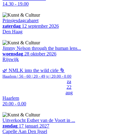
14.30 - 19.00
Prinsjesdagcabaret
zaterdag
12 september 2026
Den Haag
Jimmy Nelson through the human lens...
woensdag
28 oktober 2026
Rijswijk
🌿 NMLK into the wild cirle 🌀
Haarlem
|
56 - 60 | 20 - 49 jr |
20.00 - 0.00
za
22
aug
Haarlem
20.00 - 0.00
Uitverkocht Esther van de Voort in ...
zondag
17 januari 2027
Capelle Aan Den Ijssel