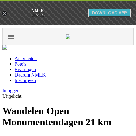
NMLK
DOWNLOAD APP
GRATIS
Activiteiten
Foto's
Ervaringen
Daarom NMLK
Inschrijven
Inloggen
Uitgelicht
Wandelen Open
Monumentendagen 21 km