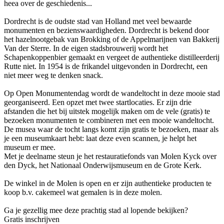
heea over de geschiedenis...
Dordrecht is de oudste stad van Holland met veel bewaarde
monumenten en bezienswaardigheden. Dordrecht is bekend door
het hazelnootgebak van Brokking of de Appelmarijnen van Bakkerij
Van der Sterre. In de eigen stadsbrouwerij wordt het
Schapenkoppenbier gemaakt en vergeet de authentieke distilleerderij
Rutte niet. In 1954 is de frikandel uitgevonden in Dordrecht, een
niet meer weg te denken snack.
Op Open Monumentendag wordt de wandeltocht in deze mooie stad
georganiseerd. Een opzet met twee startlocaties. Er zijn drie
afstanden die het bij uitstek mogelijk maken om de vele (gratis) te
bezoeken monumenten te combineren met een mooie wandeltocht.
De musea waar de tocht langs komt zijn gratis te bezoeken, maar als
je een museumkaart hebt: laat deze even scannen, je helpt het
museum er mee.
Met je deelname steun je het restauratiefonds van Molen Kyck over
den Dyck, het Nationaal Onderwijsmuseum en de Grote Kerk.
De winkel in de Molen is open en er zijn authentieke producten te
koop b.v. cakemeel wat gemalen is in deze molen.
Ga je gezellig mee deze prachtig stad al lopende bekijken?
Gratis inschrijven