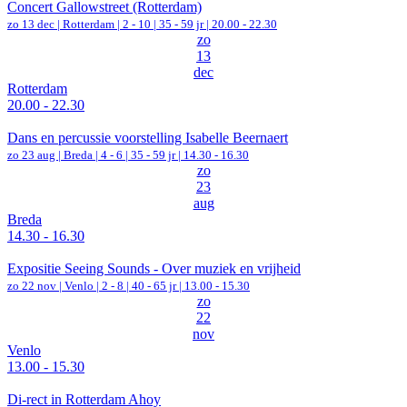
Concert Gallowstreet (Rotterdam)
zo 13 dec |
Rotterdam
|
2 - 10 | 35 - 59 jr |
20.00 - 22.30
zo
13
dec
Rotterdam
20.00 - 22.30
Dans en percussie voorstelling Isabelle Beernaert
zo 23 aug |
Breda
|
4 - 6 | 35 - 59 jr |
14.30 - 16.30
zo
23
aug
Breda
14.30 - 16.30
Expositie Seeing Sounds - Over muziek en vrijheid
zo 22 nov |
Venlo
|
2 - 8 | 40 - 65 jr |
13.00 - 15.30
zo
22
nov
Venlo
13.00 - 15.30
Di-rect in Rotterdam Ahoy