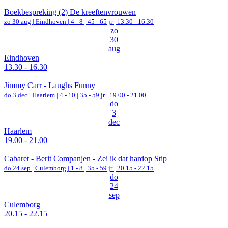
Boekbespreking (2) De kreeftenvrouwen
zo 30 aug |
Eindhoven
|
4 - 8 | 45 - 65 jr |
13.30 - 16.30
zo
30
aug
Eindhoven
13.30 - 16.30
Jimmy Carr - Laughs Funny
do 3 dec |
Haarlem
|
4 - 10 | 35 - 59 jr |
19.00 - 21.00
do
3
dec
Haarlem
19.00 - 21.00
Cabaret - Berit Companjen - Zei ik dat hardop Stip
do 24 sep |
Culemborg
|
1 - 8 | 35 - 59 jr |
20.15 - 22.15
do
24
sep
Culemborg
20.15 - 22.15