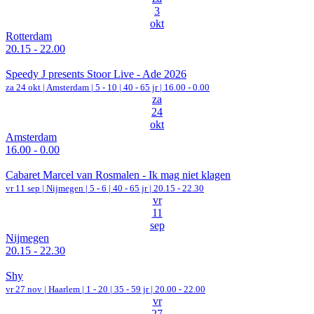
3
okt
Rotterdam
20.15 - 22.00
Speedy J presents Stoor Live - Ade 2026
za 24 okt |
Amsterdam
|
5 - 10 | 40 - 65 jr |
16.00 - 0.00
za
24
okt
Amsterdam
16.00 - 0.00
Cabaret Marcel van Rosmalen - Ik mag niet klagen
vr 11 sep |
Nijmegen
|
5 - 6 | 40 - 65 jr |
20.15 - 22.30
vr
11
sep
Nijmegen
20.15 - 22.30
Shy
vr 27 nov |
Haarlem
|
1 - 20 | 35 - 59 jr |
20.00 - 22.00
vr
27