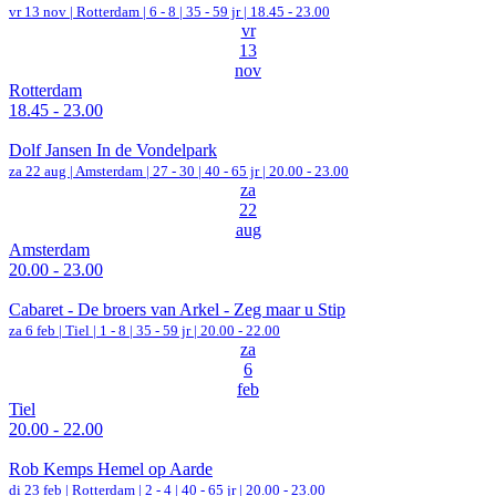
vr 13 nov |
Rotterdam
|
6 - 8 | 35 - 59 jr |
18.45 - 23.00
vr
13
nov
Rotterdam
18.45 - 23.00
Dolf Jansen In de Vondelpark
za 22 aug |
Amsterdam
|
27 - 30 | 40 - 65 jr |
20.00 - 23.00
za
22
aug
Amsterdam
20.00 - 23.00
Cabaret - De broers van Arkel - Zeg maar u Stip
za 6 feb |
Tiel
|
1 - 8 | 35 - 59 jr |
20.00 - 22.00
za
6
feb
Tiel
20.00 - 22.00
Rob Kemps Hemel op Aarde
di 23 feb |
Rotterdam
|
2 - 4 | 40 - 65 jr |
20.00 - 23.00