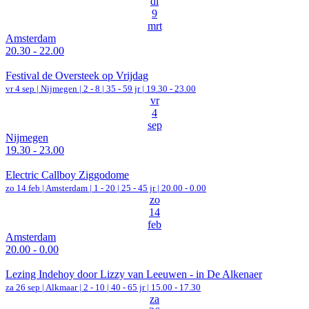
di
9
mrt
Amsterdam
20.30 - 22.00
Festival de Oversteek op Vrijdag
vr 4 sep |
Nijmegen
|
2 - 8 | 35 - 59 jr |
19.30 - 23.00
vr
4
sep
Nijmegen
19.30 - 23.00
Electric Callboy Ziggodome
zo 14 feb |
Amsterdam
|
1 - 20 | 25 - 45 jr |
20.00 - 0.00
zo
14
feb
Amsterdam
20.00 - 0.00
Lezing Indehoy door Lizzy van Leeuwen - in De Alkenaer
za 26 sep |
Alkmaar
|
2 - 10 | 40 - 65 jr |
15.00 - 17.30
za