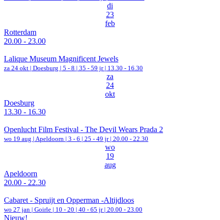
di
23
feb
Rotterdam
20.00 - 23.00
Lalique Museum Magnificent Jewels
za 24 okt |
Doesburg
|
5 - 8 | 35 - 59 jr |
13.30 - 16.30
za
24
okt
Doesburg
13.30 - 16.30
Openlucht Film Festival - The Devil Wears Prada 2
wo 19 aug |
Apeldoorn
|
3 - 6 | 25 - 49 jr |
20.00 - 22.30
wo
19
aug
Apeldoorn
20.00 - 22.30
Cabaret - Spruijt en Opperman -Altijdloos
wo 27 jan |
Goirle
|
10 - 20 | 40 - 65 jr |
20.00 - 23.00
Nieuw!