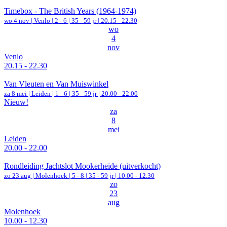
Timebox - The British Years (1964-1974)
wo 4 nov |
Venlo
|
2 - 6 | 35 - 59 jr |
20.15 - 22.30
wo
4
nov
Venlo
20.15 - 22.30
Van Vleuten en Van Muiswinkel
za 8 mei |
Leiden
|
1 - 6 | 35 - 59 jr |
20.00 - 22.00
Nieuw!
za
8
mei
Leiden
20.00 - 22.00
Rondleiding Jachtslot Mookerheide (uitverkocht)
zo 23 aug |
Molenhoek
|
5 - 8 | 35 - 59 jr |
10.00 - 12.30
zo
23
aug
Molenhoek
10.00 - 12.30