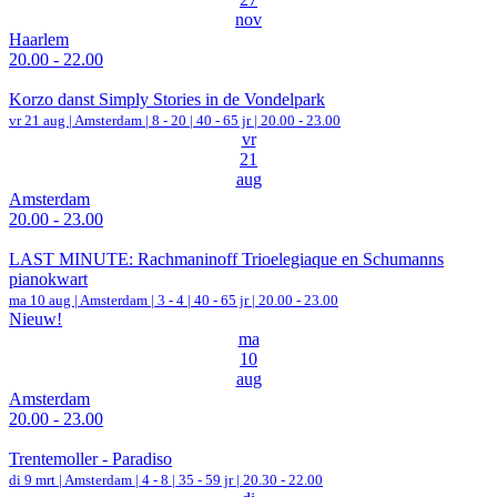
nov
Haarlem
20.00 - 22.00
Korzo danst Simply Stories in de Vondelpark
vr 21 aug |
Amsterdam
|
8 - 20 | 40 - 65 jr |
20.00 - 23.00
vr
21
aug
Amsterdam
20.00 - 23.00
LAST MINUTE: Rachmaninoff Trioelegiaque en Schumanns
pianokwart
ma 10 aug |
Amsterdam
|
3 - 4 | 40 - 65 jr |
20.00 - 23.00
Nieuw!
ma
10
aug
Amsterdam
20.00 - 23.00
Trentemoller - Paradiso
di 9 mrt |
Amsterdam
|
4 - 8 | 35 - 59 jr |
20.30 - 22.00