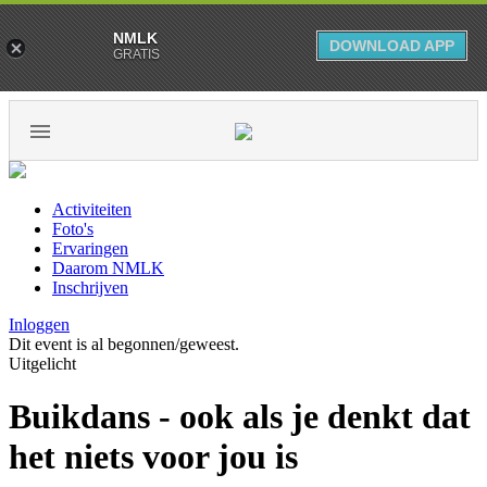
NMLK
DOWNLOAD APP
GRATIS
Activiteiten
Foto's
Ervaringen
Daarom NMLK
Inschrijven
Inloggen
Dit event is al begonnen/geweest.
Uitgelicht
Buikdans - ook als je denkt dat
het niets voor jou is