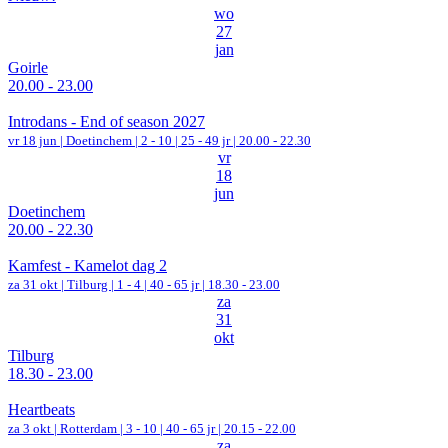
wo
27
jan
Goirle
20.00 - 23.00
Introdans - End of season 2027
vr 18 jun |
Doetinchem
|
2 - 10 | 25 - 49 jr |
20.00 - 22.30
vr
18
jun
Doetinchem
20.00 - 22.30
Kamfest - Kamelot dag 2
za 31 okt |
Tilburg
|
1 - 4 | 40 - 65 jr |
18.30 - 23.00
za
31
okt
Tilburg
18.30 - 23.00
Heartbeats
za 3 okt |
Rotterdam
|
3 - 10 | 40 - 65 jr |
20.15 - 22.00
za