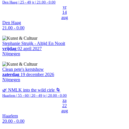
Den Haag
| 25 - 49 jr |
21.00 - 0.00
vr
14
aug
Den Haag
21.00 - 0.00
Stephanie Struijk - Altijd En Nooit
vrijdag
02 april 2027
Nijmegen
Clean pete's kerstshow
zaterdag
19 december 2026
Nijmegen
🌿 NMLK into the wild cirle 🌀
Haarlem
|
55 - 60 | 20 - 49 jr |
20.00 - 0.00
za
22
aug
Haarlem
20.00 - 0.00