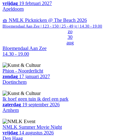
vrijdag
19 februari 2027
Apeldoorn
🧺 NMLK Picknicken @ The Beach 2026
Bloemendaal Aan Zee
|
123 - 150 | 25 - 49 jr |
14.30 - 19.00
zo
30
aug
Bloemendaal Aan Zee
14.30 - 19.00
Phion - Noorderlicht
zondag
17 januari 2027
Doetinchem
Ik hoef geen tuin ik deel een park
zaterdag
19 september 2026
Arnhem
NMLK Summer Movie Night
vrijdag
14 augustus 2026
Den Haag