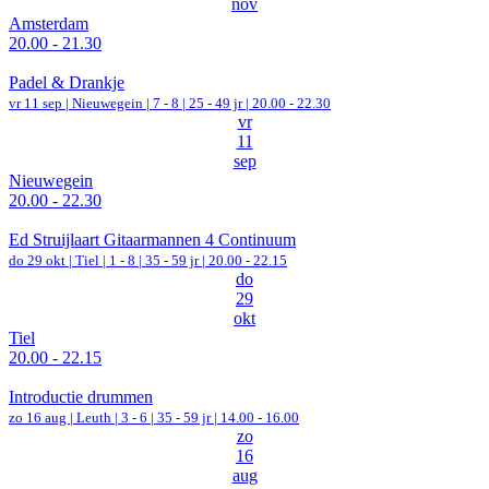
nov
Amsterdam
20.00 - 21.30
Padel & Drankje
vr 11 sep |
Nieuwegein
|
7 - 8 | 25 - 49 jr |
20.00 - 22.30
vr
11
sep
Nieuwegein
20.00 - 22.30
Ed Struijlaart Gitaarmannen 4 Continuum
do 29 okt |
Tiel
|
1 - 8 | 35 - 59 jr |
20.00 - 22.15
do
29
okt
Tiel
20.00 - 22.15
Introductie drummen
zo 16 aug |
Leuth
|
3 - 6 | 35 - 59 jr |
14.00 - 16.00
zo
16
aug