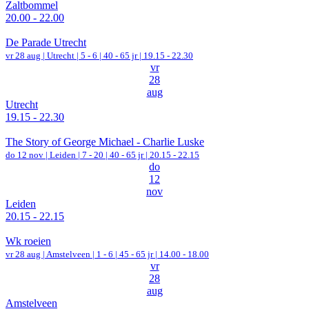
Zaltbommel
20.00 - 22.00
De Parade Utrecht
vr 28 aug |
Utrecht
|
5 - 6 | 40 - 65 jr |
19.15 - 22.30
vr
28
aug
Utrecht
19.15 - 22.30
The Story of George Michael - Charlie Luske
do 12 nov |
Leiden
|
7 - 20 | 40 - 65 jr |
20.15 - 22.15
do
12
nov
Leiden
20.15 - 22.15
Wk roeien
vr 28 aug |
Amstelveen
|
1 - 6 | 45 - 65 jr |
14.00 - 18.00
vr
28
aug
Amstelveen