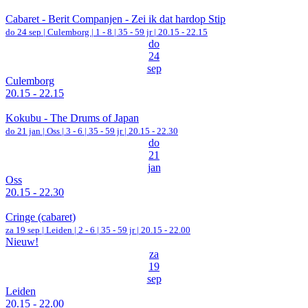
Cabaret - Berit Companjen - Zei ik dat hardop Stip
do 24 sep |
Culemborg
|
1 - 8 | 35 - 59 jr |
20.15 - 22.15
do
24
sep
Culemborg
20.15 - 22.15
Kokubu - The Drums of Japan
do 21 jan |
Oss
|
3 - 6 | 35 - 59 jr |
20.15 - 22.30
do
21
jan
Oss
20.15 - 22.30
Cringe (cabaret)
za 19 sep |
Leiden
|
2 - 6 | 35 - 59 jr |
20.15 - 22.00
Nieuw!
za
19
sep
Leiden
20.15 - 22.00