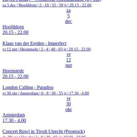
za 5 dec |
Hoofddorp
|
2 - 10 | 35 - 59 jr |
20.15 - 22.00
za
5
dec
Hoofddorp
20.15 - 22.00
Klaas van der Eerden - Imperfect
vr 12 mrt |
Heemstede
|
2 - 4 | 40 - 65 jr |
20.15 - 22.00
vr
12
mrt
Heemstede
20.15 - 22.00
London Calling - Paradiso
vr 30 okt |
Amsterdam
|
6 - 8 | 30 - 55 jr |
17.30 - 4.00
vr
30
okt
Amsterdam
17.30 - 4.00
Concert Rpwl in Tivoli Utrecht (Progrock)