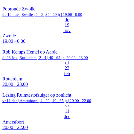
Popronde Zwolle
do 19 nov |
Zwolle
|
5 - 6 | 35 - 59 jr |
19.00 - 0.00
do
19
nov
Zwolle
19.00 - 0.00
Rob Kemps Hemel op Aarde
di 23 feb |
Rotterdam
|
2 - 4 | 40 - 65 jr |
20.00 - 23.00
di
23
feb
Rotterdam
20.00 - 23.00
Lezing Ruimtestofzuiger op zonlicht
vr 11 dec |
Amersfoort
|
4 - 20 | 40 - 65 jr |
20.00 - 22.00
vr
11
dec
Amersfoort
20.00 - 22.00