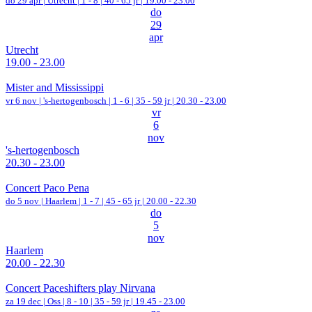
do 29 apr |
Utrecht
|
1 - 8 | 40 - 65 jr |
19.00 - 23.00
do
29
apr
Utrecht
19.00 - 23.00
Mister and Mississippi
vr 6 nov |
's-hertogenbosch
|
1 - 6 | 35 - 59 jr |
20.30 - 23.00
vr
6
nov
's-hertogenbosch
20.30 - 23.00
Concert Paco Pena
do 5 nov |
Haarlem
|
1 - 7 | 45 - 65 jr |
20.00 - 22.30
do
5
nov
Haarlem
20.00 - 22.30
Concert Paceshifters play Nirvana
za 19 dec |
Oss
|
8 - 10 | 35 - 59 jr |
19.45 - 23.00