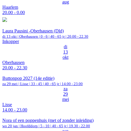
aug
Haarlem
20.00 - 0.00
Laura Pausini -Oberhausen (Dld)
di 13 okt |
Oberhausen
|
0 - 6 | 40 - 65 jr |
20.00 - 22.30
Inkopper
di
13
okt
Oberhausen
20.00 - 22.30
Buttonpop 2027 (14e editie)
za 29 mei |
Lisse
|
33 - 45 | 40 - 65 jr |
14.00 - 23.00
za
29
mei
Lisse
14.00 - 23.00
Nora of een poppenhuis (met of zonder inleiding)
wo 20 jan |
Hoofddorp
|
5 - 10 | 40 - 65 jr |
19.30 - 22.00
wo