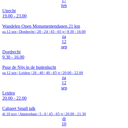
17
feb
Utrecht
19.00 - 23.00
Wandelen Open Monumentendagen 21 km
za 12 sep |
Dordrecht
|
20 - 24 | 45 - 65 jr |
9.30 - 16.00
za
12
sep
Dordrecht
9.30 - 16.00
Puur de Nijs in de buitenlucht
za 12 sep |
Leiden
|
26 - 40 | 40 - 65 jr |
20.00 - 22.00
za
12
sep
Leiden
20.00 - 22.00
Cabaret Small talk
di 10 nov |
Amsterdam
|
5 - 6 | 45 - 65 jr |
20.00 - 21.30
di
10