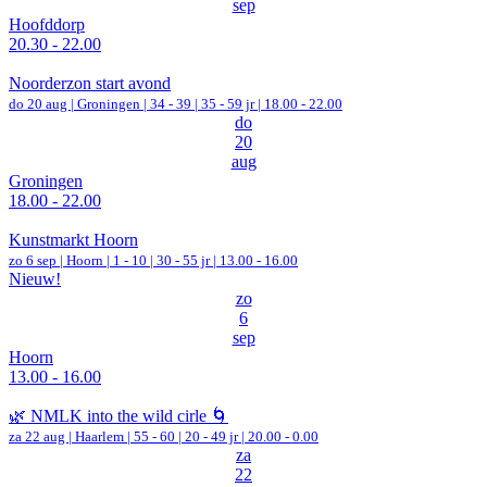
sep
Hoofddorp
20.30 - 22.00
Noorderzon start avond
do 20 aug |
Groningen
|
34 - 39 | 35 - 59 jr |
18.00 - 22.00
do
20
aug
Groningen
18.00 - 22.00
Kunstmarkt Hoorn
zo 6 sep |
Hoorn
|
1 - 10 | 30 - 55 jr |
13.00 - 16.00
Nieuw!
zo
6
sep
Hoorn
13.00 - 16.00
🌿 NMLK into the wild cirle 🌀
za 22 aug |
Haarlem
|
55 - 60 | 20 - 49 jr |
20.00 - 0.00
za
22