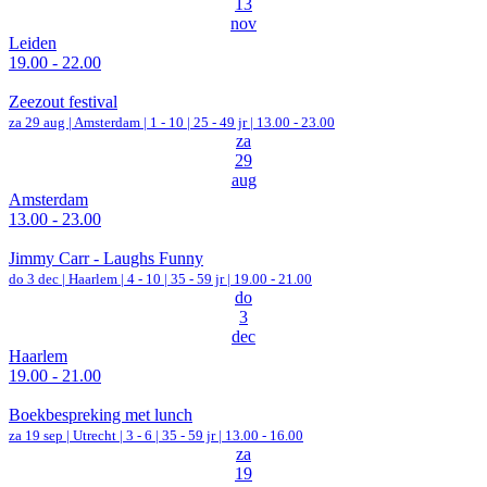
13
nov
Leiden
19.00 - 22.00
Zeezout festival
za 29 aug |
Amsterdam
|
1 - 10 | 25 - 49 jr |
13.00 - 23.00
za
29
aug
Amsterdam
13.00 - 23.00
Jimmy Carr - Laughs Funny
do 3 dec |
Haarlem
|
4 - 10 | 35 - 59 jr |
19.00 - 21.00
do
3
dec
Haarlem
19.00 - 21.00
Boekbespreking met lunch
za 19 sep |
Utrecht
|
3 - 6 | 35 - 59 jr |
13.00 - 16.00
za
19