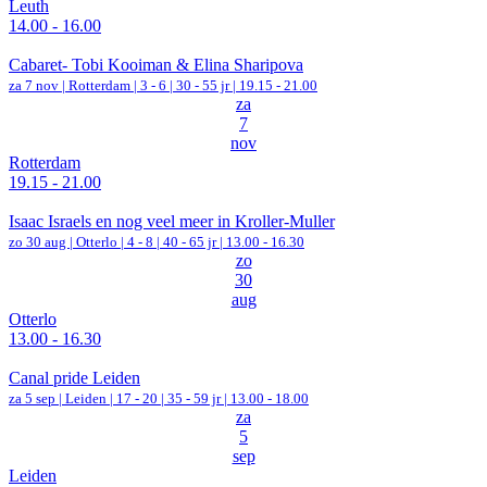
Leuth
14.00 - 16.00
Cabaret- Tobi Kooiman & Elina Sharipova
za 7 nov |
Rotterdam
|
3 - 6 | 30 - 55 jr |
19.15 - 21.00
za
7
nov
Rotterdam
19.15 - 21.00
Isaac Israels en nog veel meer in Kroller-Muller
zo 30 aug |
Otterlo
|
4 - 8 | 40 - 65 jr |
13.00 - 16.30
zo
30
aug
Otterlo
13.00 - 16.30
Canal pride Leiden
za 5 sep |
Leiden
|
17 - 20 | 35 - 59 jr |
13.00 - 18.00
za
5
sep
Leiden