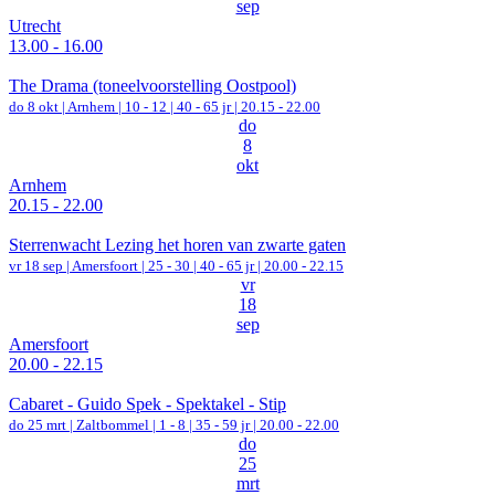
sep
Utrecht
13.00 - 16.00
The Drama (toneelvoorstelling Oostpool)
do 8 okt |
Arnhem
|
10 - 12 | 40 - 65 jr |
20.15 - 22.00
do
8
okt
Arnhem
20.15 - 22.00
Sterrenwacht Lezing het horen van zwarte gaten
vr 18 sep |
Amersfoort
|
25 - 30 | 40 - 65 jr |
20.00 - 22.15
vr
18
sep
Amersfoort
20.00 - 22.15
Cabaret - Guido Spek - Spektakel - Stip
do 25 mrt |
Zaltbommel
|
1 - 8 | 35 - 59 jr |
20.00 - 22.00
do
25
mrt