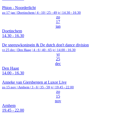
Phion - Noorderlicht
zo 17 jan |
Doetinchem
|
4 - 10 | 25 - 49 jr |
14.30 - 16.30
zo
17
jan
Doetinchem
14.30 - 16.30
De sneeuwkoningin & De dutch don't dance division
vr 25 dec |
Den Haag
|
4 - 6 | 40 - 65 jr |
14.00 - 16.30
vr
25
dec
Den Haag
14.00 - 16.30
Anneke van Giersbergen at Luxor Live
zo 15 nov |
Arnhem
|
3 - 6 | 35 - 59 jr |
19.45 - 22.00
zo
15
nov
Arnhem
19.45 - 22.00