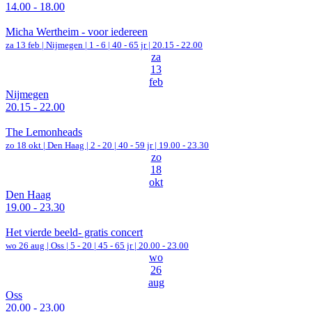
14.00 - 18.00
Micha Wertheim - voor iedereen
za 13 feb |
Nijmegen
|
1 - 6 | 40 - 65 jr |
20.15 - 22.00
za
13
feb
Nijmegen
20.15 - 22.00
The Lemonheads
zo 18 okt |
Den Haag
|
2 - 20 | 40 - 59 jr |
19.00 - 23.30
zo
18
okt
Den Haag
19.00 - 23.30
Het vierde beeld- gratis concert
wo 26 aug |
Oss
|
5 - 20 | 45 - 65 jr |
20.00 - 23.00
wo
26
aug
Oss
20.00 - 23.00