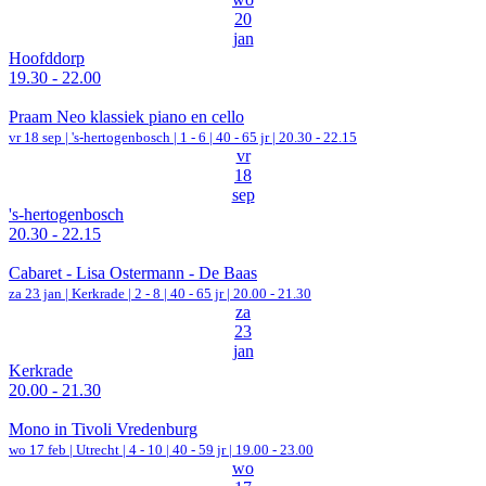
20
jan
Hoofddorp
19.30 - 22.00
Praam Neo klassiek piano en cello
vr 18 sep |
's-hertogenbosch
|
1 - 6 | 40 - 65 jr |
20.30 - 22.15
vr
18
sep
's-hertogenbosch
20.30 - 22.15
Cabaret - Lisa Ostermann - De Baas
za 23 jan |
Kerkrade
|
2 - 8 | 40 - 65 jr |
20.00 - 21.30
za
23
jan
Kerkrade
20.00 - 21.30
Mono in Tivoli Vredenburg
wo 17 feb |
Utrecht
|
4 - 10 | 40 - 59 jr |
19.00 - 23.00
wo