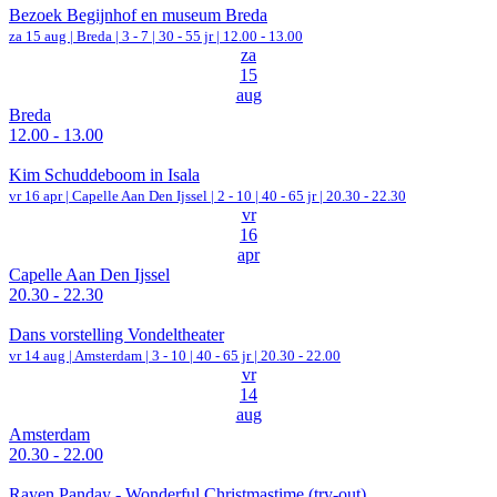
Bezoek Begijnhof en museum Breda
za 15 aug |
Breda
|
3 - 7 | 30 - 55 jr |
12.00 - 13.00
za
15
aug
Breda
12.00 - 13.00
Kim Schuddeboom in Isala
vr 16 apr |
Capelle Aan Den Ijssel
|
2 - 10 | 40 - 65 jr |
20.30 - 22.30
vr
16
apr
Capelle Aan Den Ijssel
20.30 - 22.30
Dans vorstelling Vondeltheater
vr 14 aug |
Amsterdam
|
3 - 10 | 40 - 65 jr |
20.30 - 22.00
vr
14
aug
Amsterdam
20.30 - 22.00
Rayen Panday - Wonderful Christmastime (try-out)