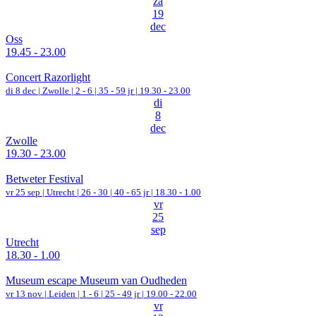
za
19
dec
Oss
19.45 - 23.00
Concert Razorlight
di 8 dec |
Zwolle
|
2 - 6 | 35 - 59 jr |
19.30 - 23.00
di
8
dec
Zwolle
19.30 - 23.00
Betweter Festival
vr 25 sep |
Utrecht
|
26 - 30 | 40 - 65 jr |
18.30 - 1.00
vr
25
sep
Utrecht
18.30 - 1.00
Museum escape Museum van Oudheden
vr 13 nov |
Leiden
|
1 - 6 | 25 - 49 jr |
19.00 - 22.00
vr