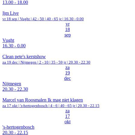
13.00 - 18.00
Ijm Live
vr 18 sep |
Vught
|
42 - 50 | 40 - 65 jr |
16.30 - 0.00
vr
18
sep
Vught
16.30 - 0.00
Clean pete's kerstshow
za 19 dec |
Nijmegen
|
2 - 10 | 35 - 59 jr |
20.30 - 22.30
za
19
dec
Nijmegen
20.30 - 22.30
Marcel van Roosmalen Ik mag niet klagen
za 17 okt |
's-hertogenbosch
|
4 - 6 | 40 - 65 jr |
20.30 - 22.15
za
17
okt
's-hertogenbosch
20.30 - 22.15