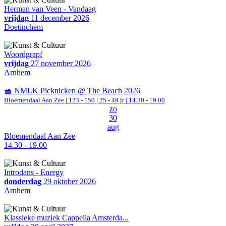
Herman van Veen - Vandaag
vrijdag
11 december 2026
Doetinchem
Woordgrapf
vrijdag
27 november 2026
Arnhem
🧺 NMLK Picknicken @ The Beach 2026
Bloemendaal Aan Zee
|
123 - 150 | 25 - 49 jr |
14.30 - 19.00
zo
30
aug
Bloemendaal Aan Zee
14.30 - 19.00
Introdans - Energy
donderdag
29 oktober 2026
Arnhem
Klassieke muziek Cappella Amsterda...