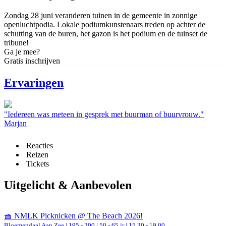
Zondag 28 juni veranderen tuinen in de gemeente in zonnige
openluchtpodia. Lokale podiumkunstenaars treden op achter de
schutting van de buren, het gazon is het podium en de tuinset de
tribune!
Ga je mee?
Gratis inschrijven
Ervaringen
"Iedereen was meteen in gesprek met buurman of buurvrouw."
Marjan
Reacties
Reizen
Tickets
Uitgelicht & Aanbevolen
🧺 NMLK Picknicken @ The Beach 2026!
Bloemendaal Aan Zee
|
195 - 200 | 50 - 65 jr |
15.30 - 19.00