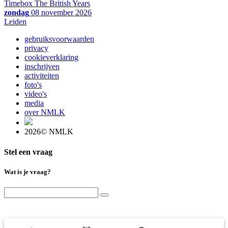
Timebox The British Years
zondag
08 november 2026
Leiden
gebruiksvoorwaarden
privacy
cookieverklaring
inschrijven
activiteiten
foto's
video's
media
over NMLK
2026© NMLK
Stel een vraag
Wat is je vraag?