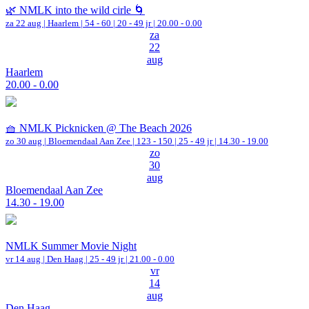
🌿 NMLK into the wild cirle 🌀
za 22 aug |
Haarlem
|
54 - 60 | 20 - 49 jr |
20.00 - 0.00
za
22
aug
Haarlem
20.00 - 0.00
🧺 NMLK Picknicken @ The Beach 2026
zo 30 aug |
Bloemendaal Aan Zee
|
123 - 150 | 25 - 49 jr |
14.30 - 19.00
zo
30
aug
Bloemendaal Aan Zee
14.30 - 19.00
NMLK Summer Movie Night
vr 14 aug |
Den Haag
| 25 - 49 jr |
21.00 - 0.00
vr
14
aug
Den Haag