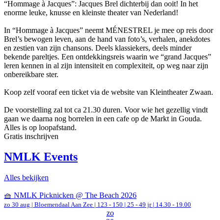
“Hommage à Jacques”: Jacques Brel dichterbij dan ooit! In het
enorme leuke, knusse en kleinste theater van Nederland!
In “Hommage à Jacques” neemt MÉNESTREL je mee op reis door
Brel’s bewogen leven, aan de hand van foto’s, verhalen, anekdotes
en zestien van zijn chansons. Deels klassiekers, deels minder
bekende pareltjes. Een ontdekkingsreis waarin we “grand Jacques”
leren kennen in al zijn intensiteit en complexiteit, op weg naar zijn
onbereikbare ster.
Koop zelf vooraf een ticket via de website van Kleintheater Zwaan.
De voorstelling zal tot ca 21.30 duren. Voor wie het gezellig vindt
gaan we daarna nog borrelen in een cafe op de Markt in Gouda.
Alles is op loopafstand.
Gratis inschrijven
NMLK Events
Alles bekijken
🧺 NMLK Picknicken @ The Beach 2026
zo 30 aug |
Bloemendaal Aan Zee
|
123 - 150 | 25 - 49 jr |
14.30 - 19.00
zo