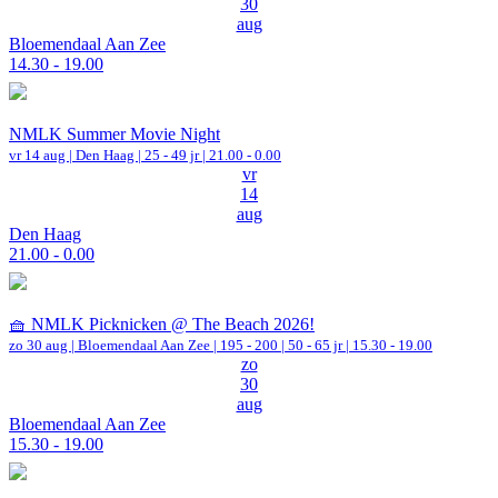
30
aug
Bloemendaal Aan Zee
14.30 - 19.00
NMLK Summer Movie Night
vr 14 aug |
Den Haag
| 25 - 49 jr |
21.00 - 0.00
vr
14
aug
Den Haag
21.00 - 0.00
🧺 NMLK Picknicken @ The Beach 2026!
zo 30 aug |
Bloemendaal Aan Zee
|
195 - 200 | 50 - 65 jr |
15.30 - 19.00
zo
30
aug
Bloemendaal Aan Zee
15.30 - 19.00