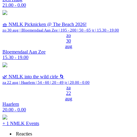
21.00 - 0.00
🧺 NMLK Picknicken @ The Beach 2026!
zo 30 aug |
Bloemendaal Aan Zee
|
195 - 200 | 50 - 65 jr |
15.30 - 19.00
zo
30
aug
Bloemendaal Aan Zee
15.30 - 19.00
🌿 NMLK into the wild cirle 🌀
za 22 aug |
Haarlem
|
54 - 60 | 20 - 49 jr |
20.00 - 0.00
za
22
aug
Haarlem
20.00 - 0.00
+ 1 NMLK Events
Reacties