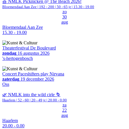
🧺 NMLK Picknicken @ The Beach 2026!
Bloemendaal Aan Zee
|
192 - 200 | 50 - 65 jr |
15.30 - 19.00
zo
30
aug
Bloemendaal Aan Zee
15.30 - 19.00
Theaterfestival De Boulevard
zondag
16 augustus 2026
's-hertogenbosch
Concert Paceshifters play Nirvana
zaterdag
19 december 2026
Oss
🌿 NMLK into the wild cirle 🌀
Haarlem
|
52 - 60 | 20 - 49 jr |
20.00 - 0.00
za
22
aug
Haarlem
20.00 - 0.00