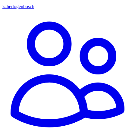
's-hertogenbosch