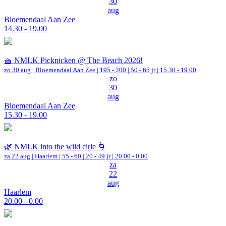
30
aug
Bloemendaal Aan Zee
14.30 - 19.00
🧺 NMLK Picknicken @ The Beach 2026!
zo 30 aug |
Bloemendaal Aan Zee
|
195 - 200 | 50 - 65 jr |
15.30 - 19.00
zo
30
aug
Bloemendaal Aan Zee
15.30 - 19.00
🌿 NMLK into the wild cirle 🌀
za 22 aug |
Haarlem
|
55 - 60 | 20 - 49 jr |
20.00 - 0.00
za
22
aug
Haarlem
20.00 - 0.00