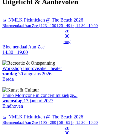
Uitgelicht & Aanbevolen
🧺 NMLK Picknicken @ The Beach 2026
Bloemendaal Aan Zee
|
123 - 150 | 25 - 49 jr |
14.30 - 19.00
zo
30
aug
Bloemendaal Aan Zee
14.30 - 19.00
Workshop Improvisatie Theater
zondag
30 augustus 2026
Breda
Ennio Morricone in concert muziekge...
woensdag
13 januari 2027
Eindhoven
🧺 NMLK Picknicken @ The Beach 2026!
Bloemendaal Aan Zee
|
195 - 200 | 50 - 65 jr |
15.30 - 19.00
zo
30