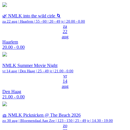
🌿 NMLK into the wild cirle 🌀
za 22 aug |
Haarlem
|
55 - 60 | 20 - 49 jr |
20.00 - 0.00
za
22
aug
Haarlem
20.00 - 0.00
NMLK Summer Movie Night
vr 14 aug |
Den Haag
| 25 - 49 jr |
21.00 - 0.00
vr
14
aug
Den Haag
21.00 - 0.00
🧺 NMLK Picknicken @ The Beach 2026
zo 30 aug |
Bloemendaal Aan Zee
|
123 - 150 | 25 - 49 jr |
14.30 - 19.00
zo