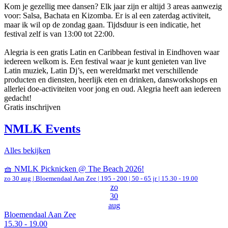
Kom je gezellig mee dansen? Elk jaar zijn er altijd 3 areas aanwezig
voor: Salsa, Bachata en Kizomba. Er is al een zaterdag activiteit,
maar ik wil op de zondag gaan. Tijdsduur is een indicatie, het
festival zelf is van 13:00 tot 22:00.
Alegria is een gratis Latin en Caribbean festival in Eindhoven waar
iedereen welkom is. Een festival waar je kunt genieten van live
Latin muziek, Latin Dj’s, een wereldmarkt met verschillende
producten en diensten, heerlijk eten en drinken, dansworkshops en
allerlei doe-activiteiten voor jong en oud. Alegria heeft aan iedereen
gedacht!
Gratis inschrijven
NMLK Events
Alles bekijken
🧺 NMLK Picknicken @ The Beach 2026!
zo 30 aug |
Bloemendaal Aan Zee
|
195 - 200 | 50 - 65 jr |
15.30 - 19.00
zo
30
aug
Bloemendaal Aan Zee
15.30 - 19.00