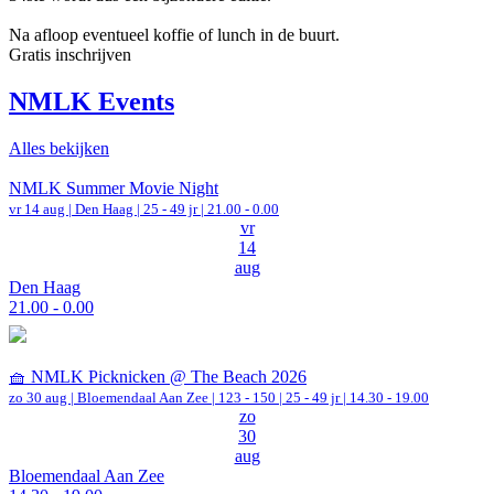
Na afloop eventueel koffie of lunch in de buurt.
Gratis inschrijven
NMLK Events
Alles bekijken
NMLK Summer Movie Night
vr 14 aug |
Den Haag
| 25 - 49 jr |
21.00 - 0.00
vr
14
aug
Den Haag
21.00 - 0.00
🧺 NMLK Picknicken @ The Beach 2026
zo 30 aug |
Bloemendaal Aan Zee
|
123 - 150 | 25 - 49 jr |
14.30 - 19.00
zo
30
aug
Bloemendaal Aan Zee