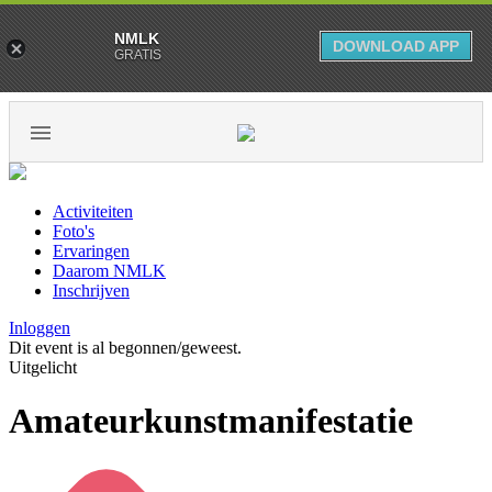
NMLK
DOWNLOAD APP
GRATIS
Activiteiten
Foto's
Ervaringen
Daarom NMLK
Inschrijven
Inloggen
Dit event is al begonnen/geweest.
Uitgelicht
Amateurkunstmanifestatie