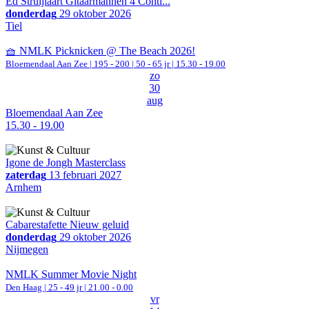
Ed Struijlaart Gitaarmannen 4 Conti...
donderdag
29 oktober 2026
Tiel
🧺 NMLK Picknicken @ The Beach 2026!
Bloemendaal Aan Zee
|
195 - 200 | 50 - 65 jr |
15.30 - 19.00
zo
30
aug
Bloemendaal Aan Zee
15.30 - 19.00
Igone de Jongh Masterclass
zaterdag
13 februari 2027
Arnhem
Cabarestafette Nieuw geluid
donderdag
29 oktober 2026
Nijmegen
NMLK Summer Movie Night
Den Haag
| 25 - 49 jr |
21.00 - 0.00
vr