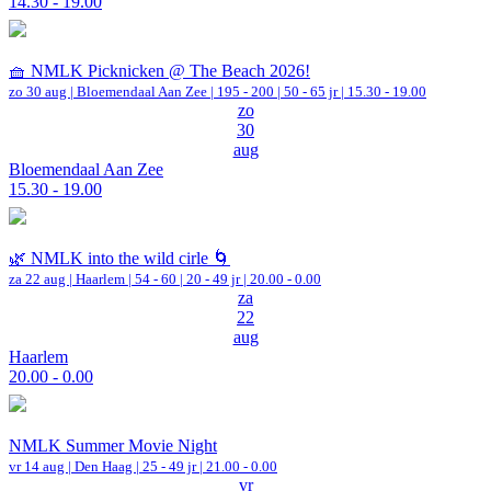
14.30 - 19.00
🧺 NMLK Picknicken @ The Beach 2026!
zo 30 aug |
Bloemendaal Aan Zee
|
195 - 200 | 50 - 65 jr |
15.30 - 19.00
zo
30
aug
Bloemendaal Aan Zee
15.30 - 19.00
🌿 NMLK into the wild cirle 🌀
za 22 aug |
Haarlem
|
54 - 60 | 20 - 49 jr |
20.00 - 0.00
za
22
aug
Haarlem
20.00 - 0.00
NMLK Summer Movie Night
vr 14 aug |
Den Haag
| 25 - 49 jr |
21.00 - 0.00
vr