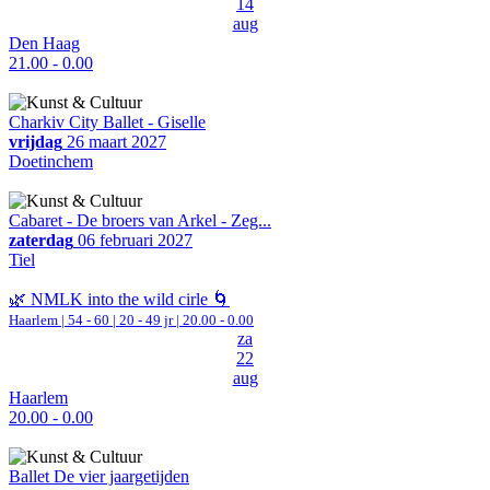
14
aug
Den Haag
21.00 - 0.00
Charkiv City Ballet - Giselle
vrijdag
26 maart 2027
Doetinchem
Cabaret - De broers van Arkel - Zeg...
zaterdag
06 februari 2027
Tiel
🌿 NMLK into the wild cirle 🌀
Haarlem
|
54 - 60 | 20 - 49 jr |
20.00 - 0.00
za
22
aug
Haarlem
20.00 - 0.00
Ballet De vier jaargetijden