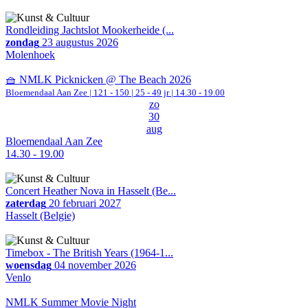
Rondleiding Jachtslot Mookerheide (...
zondag
23 augustus 2026
Molenhoek
🧺 NMLK Picknicken @ The Beach 2026
Bloemendaal Aan Zee
|
121 - 150 | 25 - 49 jr |
14.30 - 19.00
zo
30
aug
Bloemendaal Aan Zee
14.30 - 19.00
Concert Heather Nova in Hasselt (Be...
zaterdag
20 februari 2027
Hasselt (Belgie)
Timebox - The British Years (1964-1...
woensdag
04 november 2026
Venlo
NMLK Summer Movie Night