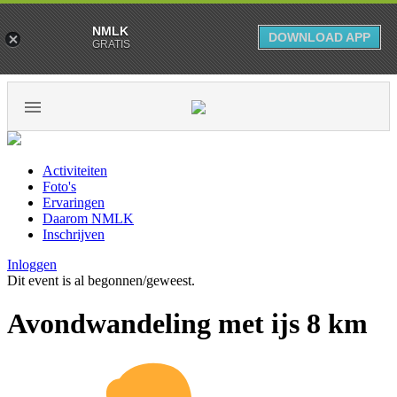
NMLK
DOWNLOAD APP
GRATIS
Activiteiten
Foto's
Ervaringen
Daarom NMLK
Inschrijven
Inloggen
Dit event is al begonnen/geweest.
Avondwandeling met ijs 8 km