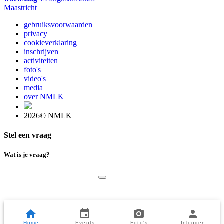
Maastricht
gebruiksvoorwaarden
privacy
cookieverklaring
inschrijven
activiteiten
foto's
video's
media
over NMLK
2026© NMLK
Stel een vraag
Wat is je vraag?
Home
Events
Foto's
Inloggen