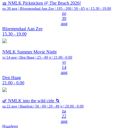
🧺 NMLK Picknicken @ The Beach 2026!
zo 30 aug |
Bloemendaal Aan Zee
|
195 - 200 | 50 - 65 jr |
15.30 - 19.00
zo
30
aug
Bloemendaal Aan Zee
15.30 - 19.00
NMLK Summer Movie Night
vr 14 aug |
Den Haag
| 25 - 49 jr |
21.00 - 0.00
vr
14
aug
Den Haag
21.00 - 0.00
🌿 NMLK into the wild cirle 🌀
za 22 aug |
Haarlem
|
56 - 60 | 20 - 49 jr |
20.00 - 0.00
za
22
aug
Haarlem