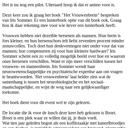
Het is nu nog een pilot. Uiteraard hoop ik dat er animo voor is.
Deze keer zou ik graag het boek "Het Vrouwenbrein" bespreken
van Iris Sommer. Er een luisterboek optie van dit boek ook. Graag
hou ik daar rekening mee voor wie liever een luisterboek heeft.
Vrouwen hebben niet dezelfde hersenen als mannen. Hun brein is
fors kleiner, en hun hersenschors telt liefst zeventien procent minder
zenuwcellen. Toch doet hun denkvermogen niet onder voor dat van
mannen; hoe compenseren zij voor hun kleinere hardware? Iris
Sommer schetst een zo volledig mogelijk beeld over hoe en waarom
onze hersenen verschillen. Want er zijn meer verschillen tussen het
vrouwen- en mannenbrein. Iris Sommer wendt haar
neurowetenschappelijke en psychiatrische expertise aan om vragen
te beantwoorden. 'Het vrouwenbrein' laat helder zien wat de
samenhang is tussen het neurobiologische en het sociaal-
maatschappelijke, en wijst de weg naar een gelijkwaardiger
toekomst.
Het boek dient voor dit event wel te zijn gelezen.
De locatie die ik voor de lunch deze keer heb gekozen is Broei.
Broei is een plek waar ze willen dat jij, je thuis voelt.
Wat tien jaar geleden begon als een koffiezaakje met kaneelbroodjes