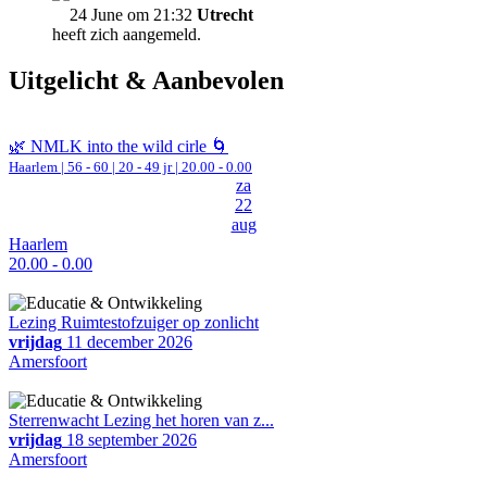
24 June om 21:32
Utrecht
heeft zich aangemeld.
Uitgelicht & Aanbevolen
🌿 NMLK into the wild cirle 🌀
Haarlem
|
56 - 60 | 20 - 49 jr |
20.00 - 0.00
za
22
aug
Haarlem
20.00 - 0.00
Lezing Ruimtestofzuiger op zonlicht
vrijdag
11 december 2026
Amersfoort
Sterrenwacht Lezing het horen van z...
vrijdag
18 september 2026
Amersfoort