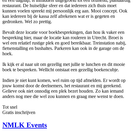
en een daghap, is inmiddels uitgegroeid tot een bruisend, plantaardig
restaurant. De huiselijke sfeer en dat iedereen zich thuis moet
kunnen voelen spreekt mij persoonlijk erg aan. Mooi concept. Ook
kan iedereen bij de kassa zelf afrekenen wat er is gegeten en
gedronken. Wel zo prettig.
Bevalt deze locatie voor boekbesprekingen, dan hou ik vaker een
bespreking hier, maar de locatie kan rouleren in Utrecht. Broei is
wel een relatief rustige plek en goed bereikbaar. Treinstation nabij,
fietsenstalling en bushaltes. Parkeren kan ook in de garage om de
hoek.
Ik kijk er al naar uit om gezellig met jullie te lunchen en dit mooie
boek te bespreken. Wellicht ontstaat een gezellig boekencubje.
Indien je niet kunt komen, wel ruim op tijd afmelden. Er wordt op
jouw komst door de deelnemers, het restaurant en mij gerekend.
Gelieve ook niet onnodig een plek bezet houden. Zo kan iemand
anders nog mee die wel zou kunnen en graag mee wenst te doen.
Tot snel
Gratis inschrijven
NMLK Events