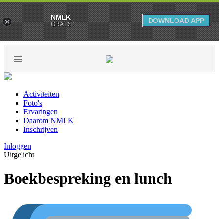
NMLK
DOWNLOAD APP
GRATIS
Activiteiten
Foto's
Ervaringen
Daarom NMLK
Inschrijven
Inloggen
Uitgelicht
Boekbespreking en lunch