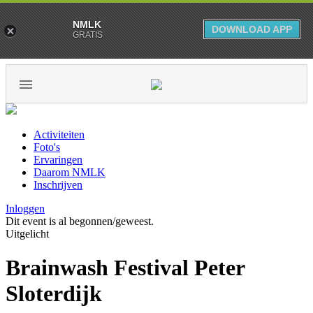
NMLK
DOWNLOAD APP
GRATIS
Activiteiten
Foto's
Ervaringen
Daarom NMLK
Inschrijven
Inloggen
Dit event is al begonnen/geweest.
Uitgelicht
Brainwash Festival Peter
Sloterdijk