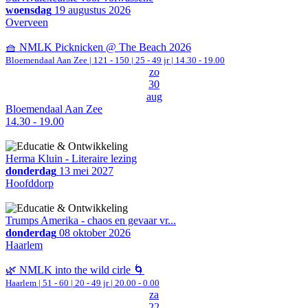
woensdag
19 augustus 2026
Overveen
🧺 NMLK Picknicken @ The Beach 2026
Bloemendaal Aan Zee
|
121 - 150 | 25 - 49 jr |
14.30 - 19.00
zo
30
aug
Bloemendaal Aan Zee
14.30 - 19.00
Herma Kluin - Literaire lezing
donderdag
13 mei 2027
Hoofddorp
Trumps Amerika - chaos en gevaar vr...
donderdag
08 oktober 2026
Haarlem
🌿 NMLK into the wild cirle 🌀
Haarlem
|
51 - 60 | 20 - 49 jr |
20.00 - 0.00
za
22