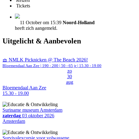
Reizen
Tickets
11 October om 15:39
Noord-Holland
heeft zich aangemeld.
Uitgelicht & Aanbevolen
🧺 NMLK Picknicken @ The Beach 2026!
Bloemendaal Aan Zee
|
190 - 200 | 50 - 65 jr |
15.30 - 19.00
zo
30
aug
Bloemendaal Aan Zee
15.30 - 19.00
Suriname museum Amsterdam
zaterdag
03 oktober 2026
Amsterdam
Survivalexcursie voor volwassene