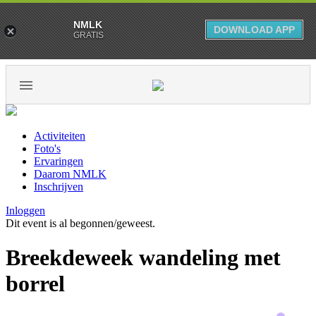
NMLK
DOWNLOAD APP
GRATIS
Activiteiten
Foto's
Ervaringen
Daarom NMLK
Inschrijven
Inloggen
Dit event is al begonnen/geweest.
Breekdeweek wandeling met
borrel