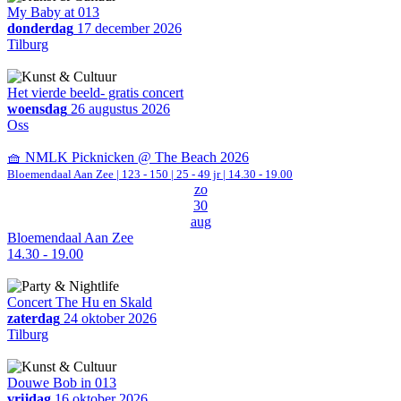
My Baby at 013
donderdag
17 december 2026
Tilburg
Het vierde beeld- gratis concert
woensdag
26 augustus 2026
Oss
🧺 NMLK Picknicken @ The Beach 2026
Bloemendaal Aan Zee
|
123 - 150 | 25 - 49 jr |
14.30 - 19.00
zo
30
aug
Bloemendaal Aan Zee
14.30 - 19.00
Concert The Hu en Skald
zaterdag
24 oktober 2026
Tilburg
Douwe Bob in 013
vrijdag
16 oktober 2026