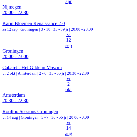
apr
Nijmegen
20.00 - 22.30
Karin Bloemen Renaissance 2-0
za 12 sep |
Groningen
|
3 - 10 | 35 - 59 jr |
20.00 - 23.00
za
12
sep
Groningen
20.00 - 23.00
Cabaret - Het Gilde in Mascini
vr 2 okt |
Amsterdam
|
2 - 6 | 35 - 55 jr |
20.30 - 22.30
vr
2
okt
Amsterdam
20.30 - 22.30
Rooftop Sessions Groningen
vr 14 aug |
Groningen
|
5 - 7 | 30 - 55 jr |
20.00 - 0.00
vr
14
aug