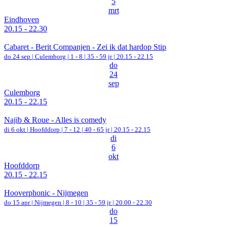
5
mrt
Eindhoven
20.15 - 22.30
Cabaret - Berit Companjen - Zei ik dat hardop Stip
do 24 sep |
Culemborg
|
1 - 8 | 35 - 59 jr |
20.15 - 22.15
do
24
sep
Culemborg
20.15 - 22.15
Najib & Roue - Alles is comedy
di 6 okt |
Hoofddorp
|
7 - 12 | 40 - 65 jr |
20.15 - 22.15
di
6
okt
Hoofddorp
20.15 - 22.15
Hooverphonic - Nijmegen
do 15 apr |
Nijmegen
|
8 - 10 | 35 - 59 jr |
20.00 - 22.30
do
15