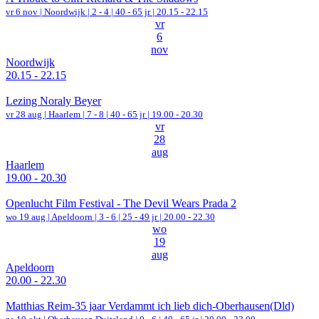
vr 6 nov |
Noordwijk
|
2 - 4 | 40 - 65 jr |
20.15 - 22.15
vr
6
nov
Noordwijk
20.15 - 22.15
Lezing Noraly Beyer
vr 28 aug |
Haarlem
|
7 - 8 | 40 - 65 jr |
19.00 - 20.30
vr
28
aug
Haarlem
19.00 - 20.30
Openlucht Film Festival - The Devil Wears Prada 2
wo 19 aug |
Apeldoorn
|
3 - 6 | 25 - 49 jr |
20.00 - 22.30
wo
19
aug
Apeldoorn
20.00 - 22.30
Matthias Reim-35 jaar Verdammt ich lieb dich-Oberhausen(Dld)