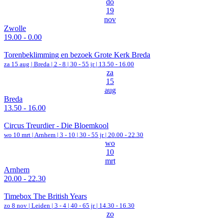
do
19
nov
Zwolle
19.00 - 0.00
Torenbeklimming en bezoek Grote Kerk Breda
za 15 aug |
Breda
|
2 - 8 | 30 - 55 jr |
13.50 - 16.00
za
15
aug
Breda
13.50 - 16.00
Circus Treurdier - Die Bloemkool
wo 10 mrt |
Arnhem
|
3 - 10 | 30 - 55 jr |
20.00 - 22.30
wo
10
mrt
Arnhem
20.00 - 22.30
Timebox The British Years
zo 8 nov |
Leiden
|
3 - 4 | 40 - 65 jr |
14.30 - 16.30
zo