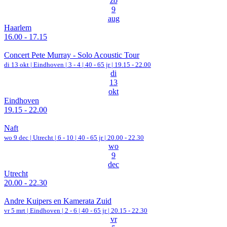
zo
9
aug
Haarlem
16.00 - 17.15
Concert Pete Murray - Solo Acoustic Tour
di 13 okt |
Eindhoven
|
3 - 4 | 40 - 65 jr |
19.15 - 22.00
di
13
okt
Eindhoven
19.15 - 22.00
Naft
wo 9 dec |
Utrecht
|
6 - 10 | 40 - 65 jr |
20.00 - 22.30
wo
9
dec
Utrecht
20.00 - 22.30
Andre Kuipers en Kamerata Zuid
vr 5 mrt |
Eindhoven
|
2 - 6 | 40 - 65 jr |
20.15 - 22.30
vr