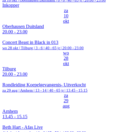
za 10 okt |
Oberhausen Duitsland
|
0 - 6 | 40 - 65 jr |
20.00 - 23.00
Inkopper
za
10
okt
Oberhausen Duitsland
20.00 - 23.00
Concert Beast in Black in 013
wo 28 okt |
Tilburg
|
3 - 6 | 40 - 65 jr |
20.00 - 23.00
wo
28
okt
Tilburg
20.00 - 23.00
Rondleiding Koepelgevangenis- Uitverkocht
za 29 aug |
Arnhem
|
13 - 14 | 40 - 65 jr |
13.45 - 15.15
za
29
aug
Arnhem
13.45 - 15.15
Beth Hart - Afas Live