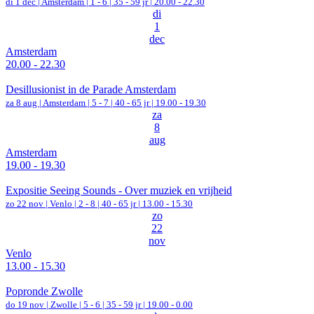
di 1 dec |
Amsterdam
|
1 - 6 | 35 - 59 jr |
20.00 - 22.30
di
1
dec
Amsterdam
20.00 - 22.30
Desillusionist in de Parade Amsterdam
za 8 aug |
Amsterdam
|
5 - 7 | 40 - 65 jr |
19.00 - 19.30
za
8
aug
Amsterdam
19.00 - 19.30
Expositie Seeing Sounds - Over muziek en vrijheid
zo 22 nov |
Venlo
|
2 - 8 | 40 - 65 jr |
13.00 - 15.30
zo
22
nov
Venlo
13.00 - 15.30
Popronde Zwolle
do 19 nov |
Zwolle
|
5 - 6 | 35 - 59 jr |
19.00 - 0.00