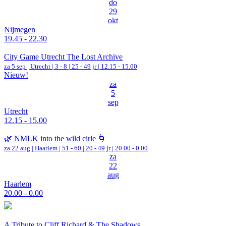
do
29
okt
Nijmegen
19.45 - 22.30
City Game Utrecht The Lost Archive
za 5 sep |
Utrecht
|
3 - 8 | 25 - 49 jr |
12.15 - 15.00
Nieuw!
za
5
sep
Utrecht
12.15 - 15.00
🌿 NMLK into the wild cirle 🌀
za 22 aug |
Haarlem
|
51 - 60 | 20 - 49 jr |
20.00 - 0.00
za
22
aug
Haarlem
20.00 - 0.00
A Tribute to Cliff Richard & The Shadows