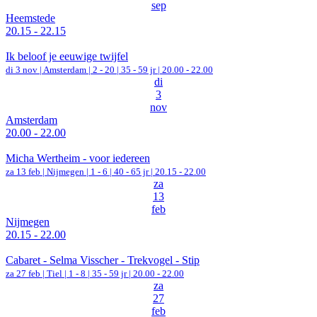
sep
Heemstede
20.15 - 22.15
Ik beloof je eeuwige twijfel
di 3 nov |
Amsterdam
|
2 - 20 | 35 - 59 jr |
20.00 - 22.00
di
3
nov
Amsterdam
20.00 - 22.00
Micha Wertheim - voor iedereen
za 13 feb |
Nijmegen
|
1 - 6 | 40 - 65 jr |
20.15 - 22.00
za
13
feb
Nijmegen
20.15 - 22.00
Cabaret - Selma Visscher - Trekvogel - Stip
za 27 feb |
Tiel
|
1 - 8 | 35 - 59 jr |
20.00 - 22.00
za
27
feb