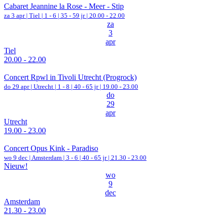
Cabaret Jeannine la Rose - Meer - Stip
za 3 apr |
Tiel
|
1 - 6 | 35 - 59 jr |
20.00 - 22.00
za
3
apr
Tiel
20.00 - 22.00
Concert Rpwl in Tivoli Utrecht (Progrock)
do 29 apr |
Utrecht
|
1 - 8 | 40 - 65 jr |
19.00 - 23.00
do
29
apr
Utrecht
19.00 - 23.00
Concert Opus Kink - Paradiso
wo 9 dec |
Amsterdam
|
3 - 6 | 40 - 65 jr |
21.30 - 23.00
Nieuw!
wo
9
dec
Amsterdam
21.30 - 23.00