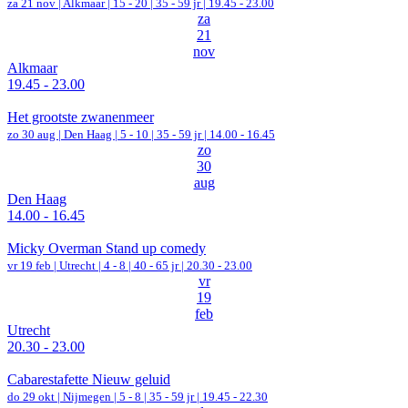
za 21 nov |
Alkmaar
|
15 - 20 | 35 - 59 jr |
19.45 - 23.00
za
21
nov
Alkmaar
19.45 - 23.00
Het grootste zwanenmeer
zo 30 aug |
Den Haag
|
5 - 10 | 35 - 59 jr |
14.00 - 16.45
zo
30
aug
Den Haag
14.00 - 16.45
Micky Overman Stand up comedy
vr 19 feb |
Utrecht
|
4 - 8 | 40 - 65 jr |
20.30 - 23.00
vr
19
feb
Utrecht
20.30 - 23.00
Cabarestafette Nieuw geluid
do 29 okt |
Nijmegen
|
5 - 8 | 35 - 59 jr |
19.45 - 22.30