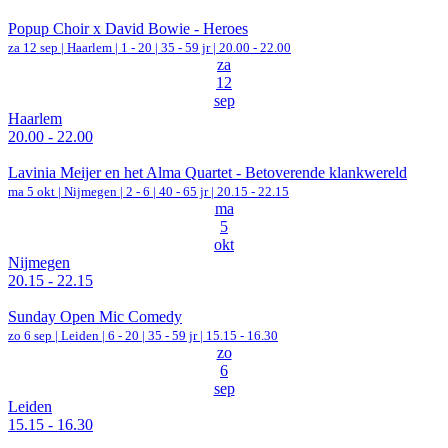
Popup Choir x David Bowie - Heroes
za 12 sep |
Haarlem
|
1 - 20 | 35 - 59 jr |
20.00 - 22.00
za
12
sep
Haarlem
20.00 - 22.00
Lavinia Meijer en het Alma Quartet - Betoverende klankwereld
ma 5 okt |
Nijmegen
|
2 - 6 | 40 - 65 jr |
20.15 - 22.15
ma
5
okt
Nijmegen
20.15 - 22.15
Sunday Open Mic Comedy
zo 6 sep |
Leiden
|
6 - 20 | 35 - 59 jr |
15.15 - 16.30
zo
6
sep
Leiden
15.15 - 16.30