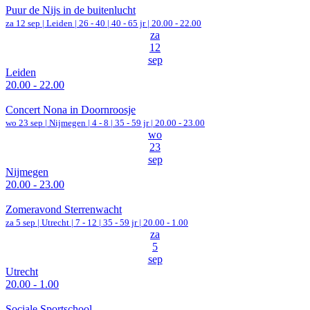
Puur de Nijs in de buitenlucht
za 12 sep |
Leiden
|
26 - 40 | 40 - 65 jr |
20.00 - 22.00
za
12
sep
Leiden
20.00 - 22.00
Concert Nona in Doornroosje
wo 23 sep |
Nijmegen
|
4 - 8 | 35 - 59 jr |
20.00 - 23.00
wo
23
sep
Nijmegen
20.00 - 23.00
Zomeravond Sterrenwacht
za 5 sep |
Utrecht
|
7 - 12 | 35 - 59 jr |
20.00 - 1.00
za
5
sep
Utrecht
20.00 - 1.00
Sociale Sportschool