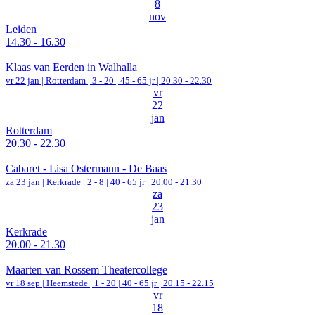
8
nov
Leiden
14.30 - 16.30
Klaas van Eerden in Walhalla
vr 22 jan |
Rotterdam
|
3 - 20 | 45 - 65 jr |
20.30 - 22.30
vr
22
jan
Rotterdam
20.30 - 22.30
Cabaret - Lisa Ostermann - De Baas
za 23 jan |
Kerkrade
|
2 - 8 | 40 - 65 jr |
20.00 - 21.30
za
23
jan
Kerkrade
20.00 - 21.30
Maarten van Rossem Theatercollege
vr 18 sep |
Heemstede
|
1 - 20 | 40 - 65 jr |
20.15 - 22.15
vr
18