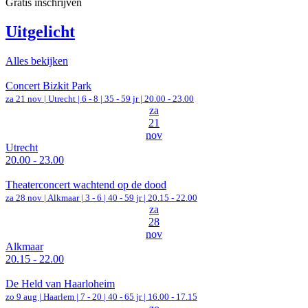
Gratis inschrijven
Uitgelicht
Alles bekijken
Concert Bizkit Park
za 21 nov |
Utrecht
|
6 - 8 | 35 - 59 jr |
20.00 - 23.00
za
21
nov
Utrecht
20.00 - 23.00
Theaterconcert wachtend op de dood
za 28 nov |
Alkmaar
|
3 - 6 | 40 - 59 jr |
20.15 - 22.00
za
28
nov
Alkmaar
20.15 - 22.00
De Held van Haarloheim
zo 9 aug |
Haarlem
|
7 - 20 | 40 - 65 jr |
16.00 - 17.15