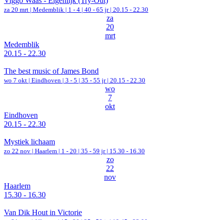
Viggo Waas - Eigenlijk (Try-Out)
za 20 mrt |
Medemblik
|
1 - 4 | 40 - 65 jr |
20.15 - 22.30
za
20
mrt
Medemblik
20.15 - 22.30
The best music of James Bond
wo 7 okt |
Eindhoven
|
3 - 5 | 35 - 55 jr |
20.15 - 22.30
wo
7
okt
Eindhoven
20.15 - 22.30
Mystiek lichaam
zo 22 nov |
Haarlem
|
1 - 20 | 35 - 59 jr |
15.30 - 16.30
zo
22
nov
Haarlem
15.30 - 16.30
Van Dik Hout in Victorie