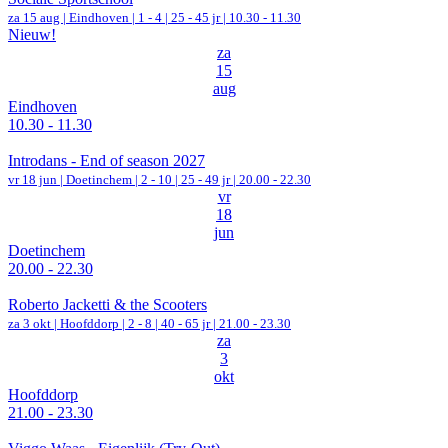
za 15 aug |
Eindhoven
|
1 - 4 | 25 - 45 jr |
10.30 - 11.30
Nieuw!
za
15
aug
Eindhoven
10.30 - 11.30
Introdans - End of season 2027
vr 18 jun |
Doetinchem
|
2 - 10 | 25 - 49 jr |
20.00 - 22.30
vr
18
jun
Doetinchem
20.00 - 22.30
Roberto Jacketti & the Scooters
za 3 okt |
Hoofddorp
|
2 - 8 | 40 - 65 jr |
21.00 - 23.30
za
3
okt
Hoofddorp
21.00 - 23.30