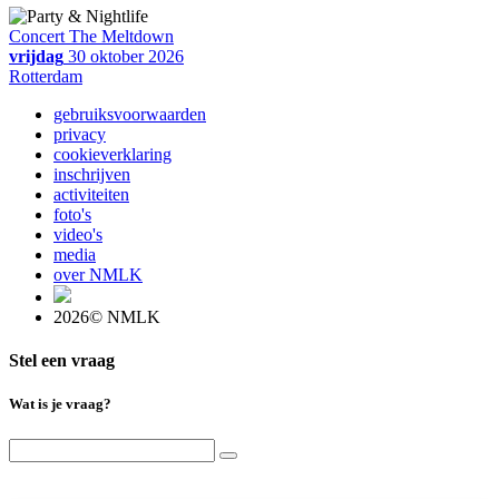
Concert The Meltdown
vrijdag
30 oktober 2026
Rotterdam
gebruiksvoorwaarden
privacy
cookieverklaring
inschrijven
activiteiten
foto's
video's
media
over NMLK
2026© NMLK
Stel een vraag
Wat is je vraag?