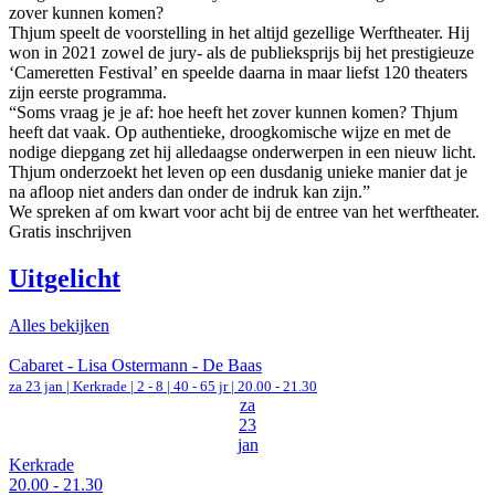
zover kunnen komen?
Thjum speelt de voorstelling in het altijd gezellige Werftheater. Hij
won in 2021 zowel de jury- als de publieksprijs bij het prestigieuze
‘Cameretten Festival’ en speelde daarna in maar liefst 120 theaters
zijn eerste programma.
“Soms vraag je je af: hoe heeft het zover kunnen komen? Thjum
heeft dat vaak. Op authentieke, droogkomische wijze en met de
nodige diepgang zet hij alledaagse onderwerpen in een nieuw licht.
Thjum onderzoekt het leven op een dusdanig unieke manier dat je
na afloop niet anders dan onder de indruk kan zijn.”
We spreken af om kwart voor acht bij de entree van het werftheater.
Gratis inschrijven
Uitgelicht
Alles bekijken
Cabaret - Lisa Ostermann - De Baas
za 23 jan |
Kerkrade
|
2 - 8 | 40 - 65 jr |
20.00 - 21.30
za
23
jan
Kerkrade
20.00 - 21.30