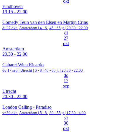
okt
Eindhoven
19.15 - 22.00
Comedy Teun van den Elsen en Martijn Crins
di 27 okt |
Amsterdam
|
4 - 6 | 45 - 65 jr |
20.30 - 22.00
di
27
okt
Amsterdam
20.30 - 22.00
Cabaret Wina Ricardo
do 17 sep |
Utrecht
|
6 - 8 | 40 - 65 jr |
20.30 - 22.00
do
17
sep
Utrecht
20.30 - 22.00
London Calling - Paradiso
vr 30 okt |
Amsterdam
|
5 - 8 | 30 - 55 jr |
17.30 - 4.00
vr
30
okt