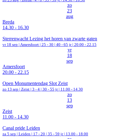
zo
23
aug
Breda
14.30 - 16.30
Sterrenwacht Lezing het horen van zwarte gaten
vr 18 sep |
Amersfoort
|
25 - 30 | 40 - 65 jr |
20.00 - 22.15
vr
18
sep
Amersfoort
20.00 - 22.15
Open Monumentendag Slot Zeist
zo 13 sep |
Zeist
|
3 - 4 | 30 - 55 jr |
11.00 - 14.30
zo
13
sep
Zeist
11.00 - 14.30
Canal pride Leiden
za 5 sep |
Leiden
|
17 - 20 | 35 - 59 jr |
13.00 - 18.00