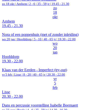
zo 18 okt |
Arnhem
|
2 - 6 | 35 - 59 jr |
19.45 - 21.30
zo
18
okt
Arnhem
19.45 - 21.30
Nora of een poppenhuis (met of zonder inleiding)
wo 20 jan |
Hoofddorp
|
5 - 10 | 40 - 65 jr |
19.30 - 22.00
wo
20
jan
Hoofddorp
19.30 - 22.00
Klaas van der Eerden - Imperfect (try-out)
vr 5 feb |
Lisse
|
8 - 20 | 40 - 65 jr |
20.30 - 22.00
vr
5
feb
Lisse
20.30 - 22.00
Dans en percussie voorstelling Isabelle Beernaert
zo 23 aug |
Breda
|
4 - 6 | 35 - 59 jr |
14.30 - 16.30