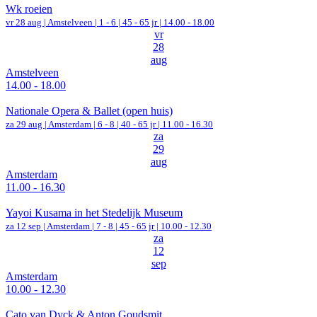
Wk roeien
vr 28 aug |
Amstelveen
|
1 - 6 | 45 - 65 jr |
14.00 - 18.00
vr
28
aug
Amstelveen
14.00 - 18.00
Nationale Opera & Ballet (open huis)
za 29 aug |
Amsterdam
|
6 - 8 | 40 - 65 jr |
11.00 - 16.30
za
29
aug
Amsterdam
11.00 - 16.30
Yayoi Kusama in het Stedelijk Museum
za 12 sep |
Amsterdam
|
7 - 8 | 45 - 65 jr |
10.00 - 12.30
za
12
sep
Amsterdam
10.00 - 12.30
Cato van Dyck & Anton Goudsmit