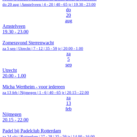
do 20 aug |
Amstelveen
|
4 - 20 | 40 - 65 jr |
19.30 - 23.00
do
20
aug
Amstelveen
19.30 - 23.00
Zomeravond Sterrenwacht
za 5 sep |
Utrecht
|
7 - 12 | 35 - 59 jr |
20.00 - 1.00
za
5
sep
Utrecht
20.00 - 1.00
Micha Wertheim - voor iedereen
za 13 feb |
Nijmegen
|
1 - 6 | 40 - 65 jr |
20.15 - 22.00
za
13
feb
Nijmegen
20.15 - 22.00
Padel bij Padelclub Rotterdam
za 24 okt |
Rotterdam
|
27 - 28 | 35 - 59 jr |
14.00 - 16.00