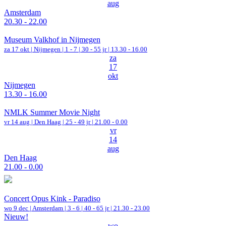
aug
Amsterdam
20.30 - 22.00
Museum Valkhof in Nijmegen
za 17 okt |
Nijmegen
|
1 - 7 | 30 - 55 jr |
13.30 - 16.00
za
17
okt
Nijmegen
13.30 - 16.00
NMLK Summer Movie Night
vr 14 aug |
Den Haag
| 25 - 49 jr |
21.00 - 0.00
vr
14
aug
Den Haag
21.00 - 0.00
Concert Opus Kink - Paradiso
wo 9 dec |
Amsterdam
|
3 - 6 | 40 - 65 jr |
21.30 - 23.00
Nieuw!
wo