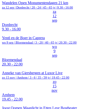
Wandelen Open Monumentendagen 21 km
za 12 sep |
Dordrecht
|
20 - 24 | 45 - 65 jr |
9.30 - 16.00
za
12
sep
Dordrecht
9.30 - 16.00
Yentl en de Boer in Caprera
wo 9 sep |
Bloemendaal
|
3 - 20 | 40 - 65 jr |
20.30 - 22.00
wo
9
sep
Bloemendaal
20.30 - 22.00
Anneke van Giersbergen at Luxor Live
zo 15 nov |
Arnhem
|
3 - 6 | 35 - 59 jr |
19.45 - 22.00
zo
15
nov
Arnhem
19.45 - 22.00
Joost Oomen Maanlicht in Etten Leur Bostheater