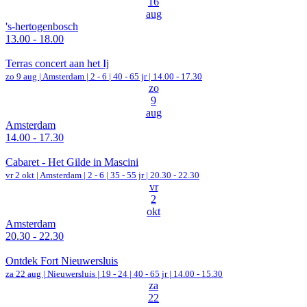
16
aug
's-hertogenbosch
13.00 - 18.00
Terras concert aan het Ij
zo 9 aug |
Amsterdam
|
2 - 6 | 40 - 65 jr |
14.00 - 17.30
zo
9
aug
Amsterdam
14.00 - 17.30
Cabaret - Het Gilde in Mascini
vr 2 okt |
Amsterdam
|
2 - 6 | 35 - 55 jr |
20.30 - 22.30
vr
2
okt
Amsterdam
20.30 - 22.30
Ontdek Fort Nieuwersluis
za 22 aug |
Nieuwersluis
|
19 - 24 | 40 - 65 jr |
14.00 - 15.30
za
22