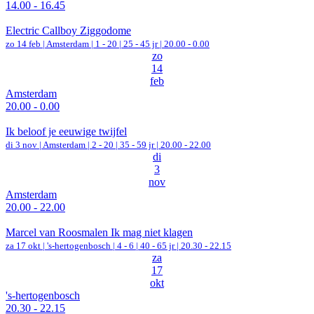
14.00 - 16.45
Electric Callboy Ziggodome
zo 14 feb |
Amsterdam
|
1 - 20 | 25 - 45 jr |
20.00 - 0.00
zo
14
feb
Amsterdam
20.00 - 0.00
Ik beloof je eeuwige twijfel
di 3 nov |
Amsterdam
|
2 - 20 | 35 - 59 jr |
20.00 - 22.00
di
3
nov
Amsterdam
20.00 - 22.00
Marcel van Roosmalen Ik mag niet klagen
za 17 okt |
's-hertogenbosch
|
4 - 6 | 40 - 65 jr |
20.30 - 22.15
za
17
okt
's-hertogenbosch
20.30 - 22.15