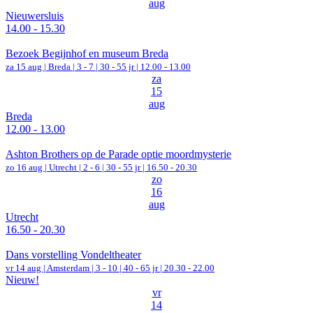
aug
Nieuwersluis
14.00 - 15.30
Bezoek Begijnhof en museum Breda
za 15 aug |
Breda
|
3 - 7 | 30 - 55 jr |
12.00 - 13.00
za
15
aug
Breda
12.00 - 13.00
Ashton Brothers op de Parade optie moordmysterie
zo 16 aug |
Utrecht
|
2 - 6 | 30 - 55 jr |
16.50 - 20.30
zo
16
aug
Utrecht
16.50 - 20.30
Dans vorstelling Vondeltheater
vr 14 aug |
Amsterdam
|
3 - 10 | 40 - 65 jr |
20.30 - 22.00
Nieuw!
vr
14