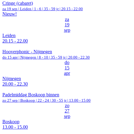
Cringe (cabaret)
za 19 sep |
Leiden
|
1 - 6 | 35 - 59 jr |
20.15 - 22.00
Nieuw!
za
19
sep
Leiden
20.15 - 22.00
Hooverphonic - Nijmegen
do 15 apr |
Nijmegen
|
8 - 10 | 35 - 59 jr |
20.00 - 22.30
do
15
apr
Nijmegen
20.00 - 22.30
Padelmiddag Boskoop binnen
zo 27 sep |
Boskoop
|
22 - 24 | 30 - 55 jr |
13.00 - 15.00
zo
27
sep
Boskoop
13.00 - 15.00