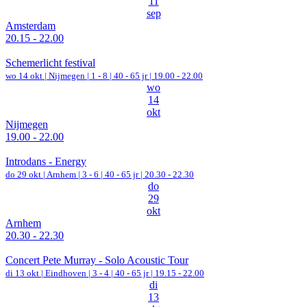
11
sep
Amsterdam
20.15 - 22.00
Schemerlicht festival
wo 14 okt |
Nijmegen
|
1 - 8 | 40 - 65 jr |
19.00 - 22.00
wo
14
okt
Nijmegen
19.00 - 22.00
Introdans - Energy
do 29 okt |
Arnhem
|
3 - 6 | 40 - 65 jr |
20.30 - 22.30
do
29
okt
Arnhem
20.30 - 22.30
Concert Pete Murray - Solo Acoustic Tour
di 13 okt |
Eindhoven
|
3 - 4 | 40 - 65 jr |
19.15 - 22.00
di
13