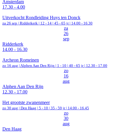
Amsterdam
17.30 - 4.00
Uitverkocht Rondleiding Huys ten Donck
za 26 sep |
Ridderkerk
|
12 - 14 | 45 - 65 jr |
14.00 - 16.30
za
26
sep
Ridderkerk
14.00 - 16.30
Archeon Romeinen
zo 16 aug |
Alphen Aan Den Rijn
|
1 - 10 | 40 - 65 jr |
12.30 - 17.00
zo
16
aug
Alphen Aan Den Rijn
12.30 - 17.00
Het grootste zwanenmeer
zo 30 aug |
Den Haag
|
5 - 10 | 35 - 59 jr |
14.00 - 16.45
zo
30
aug
Den Haag