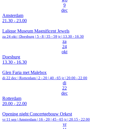
9
dec
Amsterdam
21.30 - 23.00
Lalique Museum Magnificent Jewels
za 24 okt |
Doesburg
|
5 - 8 | 35 - 59 jr |
13.30 - 16.30
za
24
okt
Doesburg
13.30 - 16.30
Glen Faria met Malebox
di 22 dec |
Rotterdam
|
2 - 20 | 40 - 65 jr |
20.00 - 22.00
di
22
dec
Rotterdam
20.00 - 22.00
Opening night Concertgebouw Orkest
vr 11 sep |
Amsterdam
|
16 - 20 | 45 - 65 jr |
20.15 - 22.00
vr