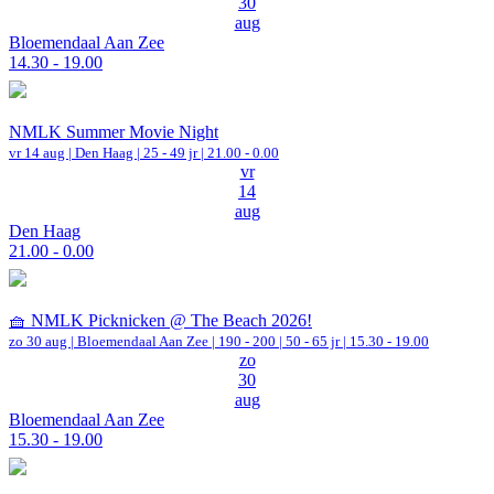
30
aug
Bloemendaal Aan Zee
14.30 - 19.00
NMLK Summer Movie Night
vr 14 aug |
Den Haag
| 25 - 49 jr |
21.00 - 0.00
vr
14
aug
Den Haag
21.00 - 0.00
🧺 NMLK Picknicken @ The Beach 2026!
zo 30 aug |
Bloemendaal Aan Zee
|
190 - 200 | 50 - 65 jr |
15.30 - 19.00
zo
30
aug
Bloemendaal Aan Zee
15.30 - 19.00