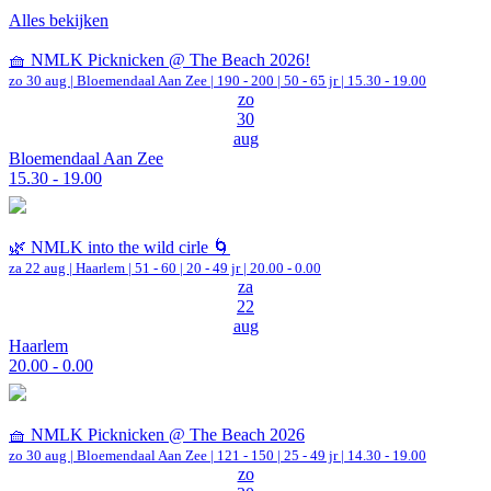
Alles bekijken
🧺 NMLK Picknicken @ The Beach 2026!
zo 30 aug |
Bloemendaal Aan Zee
|
190 - 200 | 50 - 65 jr |
15.30 - 19.00
zo
30
aug
Bloemendaal Aan Zee
15.30 - 19.00
🌿 NMLK into the wild cirle 🌀
za 22 aug |
Haarlem
|
51 - 60 | 20 - 49 jr |
20.00 - 0.00
za
22
aug
Haarlem
20.00 - 0.00
🧺 NMLK Picknicken @ The Beach 2026
zo 30 aug |
Bloemendaal Aan Zee
|
121 - 150 | 25 - 49 jr |
14.30 - 19.00
zo