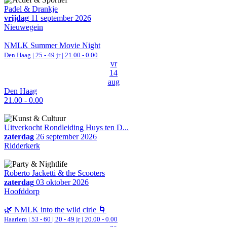
Padel & Drankje
vrijdag
11 september 2026
Nieuwegein
NMLK Summer Movie Night
Den Haag
| 25 - 49 jr |
21.00 - 0.00
vr
14
aug
Den Haag
21.00 - 0.00
Uitverkocht Rondleiding Huys ten D...
zaterdag
26 september 2026
Ridderkerk
Roberto Jacketti & the Scooters
zaterdag
03 oktober 2026
Hoofddorp
🌿 NMLK into the wild cirle 🌀
Haarlem
|
53 - 60 | 20 - 49 jr |
20.00 - 0.00