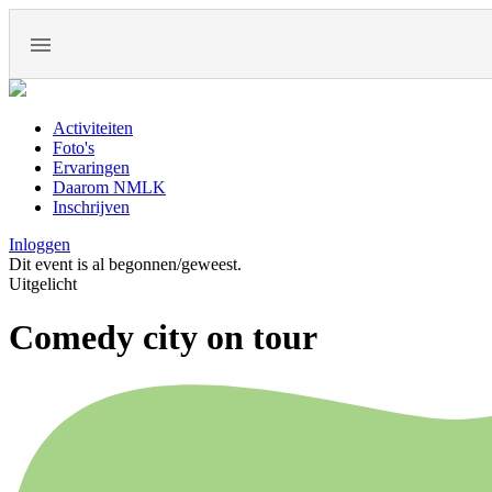
Activiteiten
Foto's
Ervaringen
Daarom NMLK
Inschrijven
Inloggen
Dit event is al begonnen/geweest.
Uitgelicht
Comedy city on tour