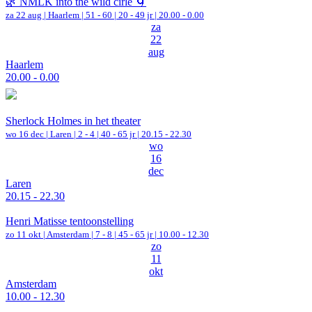
🌿 NMLK into the wild cirle 🌀
za 22 aug |
Haarlem
|
51 - 60 | 20 - 49 jr |
20.00 - 0.00
za
22
aug
Haarlem
20.00 - 0.00
Sherlock Holmes in het theater
wo 16 dec |
Laren
|
2 - 4 | 40 - 65 jr |
20.15 - 22.30
wo
16
dec
Laren
20.15 - 22.30
Henri Matisse tentoonstelling
zo 11 okt |
Amsterdam
|
7 - 8 | 45 - 65 jr |
10.00 - 12.30
zo
11
okt
Amsterdam
10.00 - 12.30