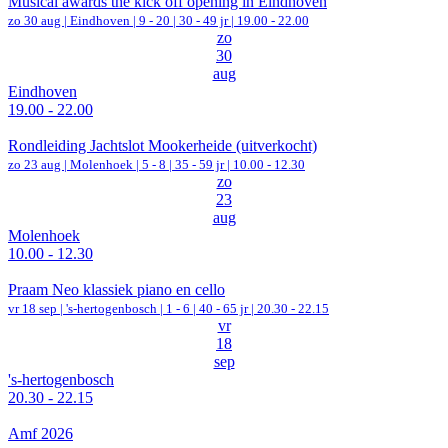
Musical awards the kick off opening in Eindhoven
zo 30 aug |
Eindhoven
|
9 - 20 | 30 - 49 jr |
19.00 - 22.00
zo
30
aug
Eindhoven
19.00 - 22.00
Rondleiding Jachtslot Mookerheide (uitverkocht)
zo 23 aug |
Molenhoek
|
5 - 8 | 35 - 59 jr |
10.00 - 12.30
zo
23
aug
Molenhoek
10.00 - 12.30
Praam Neo klassiek piano en cello
vr 18 sep |
's-hertogenbosch
|
1 - 6 | 40 - 65 jr |
20.30 - 22.15
vr
18
sep
's-hertogenbosch
20.30 - 22.15
Amf 2026