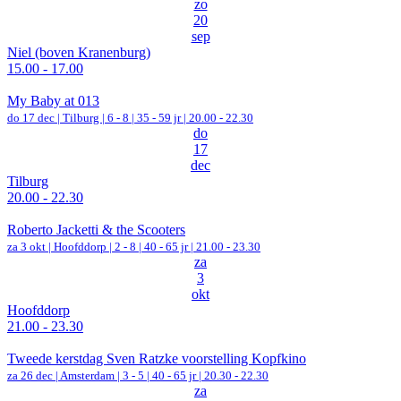
zo
20
sep
Niel (boven Kranenburg)
15.00 - 17.00
My Baby at 013
do 17 dec |
Tilburg
|
6 - 8 | 35 - 59 jr |
20.00 - 22.30
do
17
dec
Tilburg
20.00 - 22.30
Roberto Jacketti & the Scooters
za 3 okt |
Hoofddorp
|
2 - 8 | 40 - 65 jr |
21.00 - 23.30
za
3
okt
Hoofddorp
21.00 - 23.30
Tweede kerstdag Sven Ratzke voorstelling Kopfkino
za 26 dec |
Amsterdam
|
3 - 5 | 40 - 65 jr |
20.30 - 22.30
za