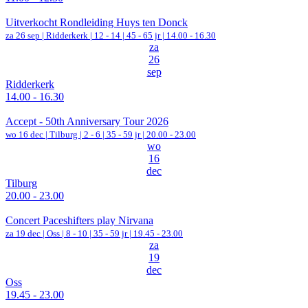
Uitverkocht Rondleiding Huys ten Donck
za 26 sep |
Ridderkerk
|
12 - 14 | 45 - 65 jr |
14.00 - 16.30
za
26
sep
Ridderkerk
14.00 - 16.30
Accept - 50th Anniversary Tour 2026
wo 16 dec |
Tilburg
|
2 - 6 | 35 - 59 jr |
20.00 - 23.00
wo
16
dec
Tilburg
20.00 - 23.00
Concert Paceshifters play Nirvana
za 19 dec |
Oss
|
8 - 10 | 35 - 59 jr |
19.45 - 23.00
za
19
dec
Oss
19.45 - 23.00