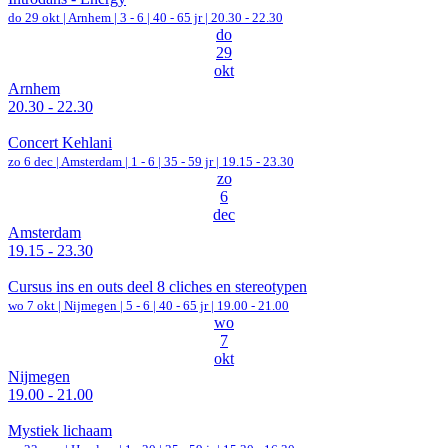
do 29 okt |
Arnhem
|
3 - 6 | 40 - 65 jr |
20.30 - 22.30
do
29
okt
Arnhem
20.30 - 22.30
Concert Kehlani
zo 6 dec |
Amsterdam
|
1 - 6 | 35 - 59 jr |
19.15 - 23.30
zo
6
dec
Amsterdam
19.15 - 23.30
Cursus ins en outs deel 8 cliches en stereotypen
wo 7 okt |
Nijmegen
|
5 - 6 | 40 - 65 jr |
19.00 - 21.00
wo
7
okt
Nijmegen
19.00 - 21.00
Mystiek lichaam