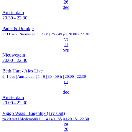
26
dec
Amsterdam
20.30 - 22.30
Padel & Drankje
vr 11 sep |
Nieuwegein
|
7 - 8 | 25 - 49 jr |
20.00 - 22.30
vr
11
sep
Nieuwegein
20.00 - 22.30
Beth Hart - Afas Live
di 1 dec |
Amsterdam
|
1 - 6 | 35 - 59 jr |
20.00 - 22.30
di
1
dec
Amsterdam
20.00 - 22.30
Viggo Waas - Eigenlijk (Try-Out)
za 20 mrt |
Medemblik
|
1 - 4 | 40 - 65 jr |
20.15 - 22.30
za
20