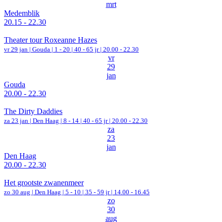
mrt
Medemblik
20.15 - 22.30
Theater tour Roxeanne Hazes
vr 29 jan |
Gouda
|
1 - 20 | 40 - 65 jr |
20.00 - 22.30
vr
29
jan
Gouda
20.00 - 22.30
The Dirty Daddies
za 23 jan |
Den Haag
|
8 - 14 | 40 - 65 jr |
20.00 - 22.30
za
23
jan
Den Haag
20.00 - 22.30
Het grootste zwanenmeer
zo 30 aug |
Den Haag
|
5 - 10 | 35 - 59 jr |
14.00 - 16.45
zo
30
aug