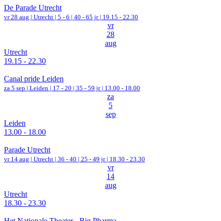
De Parade Utrecht
vr 28 aug |
Utrecht
|
5 - 6 | 40 - 65 jr |
19.15 - 22.30
vr
28
aug
Utrecht
19.15 - 22.30
Canal pride Leiden
za 5 sep |
Leiden
|
17 - 20 | 35 - 59 jr |
13.00 - 18.00
za
5
sep
Leiden
13.00 - 18.00
Parade Utrecht
vr 14 aug |
Utrecht
|
36 - 40 | 25 - 49 jr |
18.30 - 23.30
vr
14
aug
Utrecht
18.30 - 23.30
Het Nationale Theater - Big Pharma