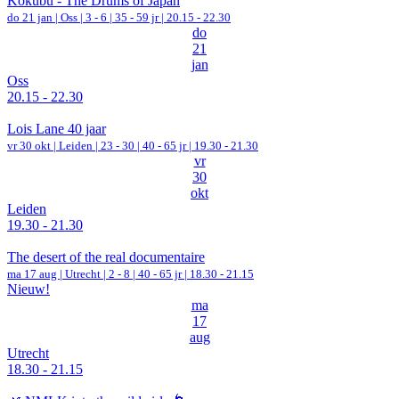
Kokubu - The Drums of Japan
do 21 jan |
Oss
|
3 - 6 | 35 - 59 jr |
20.15 - 22.30
do
21
jan
Oss
20.15 - 22.30
Lois Lane 40 jaar
vr 30 okt |
Leiden
|
23 - 30 | 40 - 65 jr |
19.30 - 21.30
vr
30
okt
Leiden
19.30 - 21.30
The desert of the real documentaire
ma 17 aug |
Utrecht
|
2 - 8 | 40 - 65 jr |
18.30 - 21.15
Nieuw!
ma
17
aug
Utrecht
18.30 - 21.15