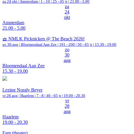
za 24 okt |
Amsterdam
|
1 - 10 | 25 - 45 jr |
21.00 - 5.00
za
24
okt
Amsterdam
21.00 - 5.00
🧺 NMLK Picknicken @ The Beach 2026!
zo 30 aug |
Bloemendaal Aan Zee
|
191 - 200 | 50 - 65 jr |
15.30 - 19.00
zo
30
aug
Bloemendaal Aan Zee
15.30 - 19.00
Lezing Noraly Beyer
vr 28 aug |
Haarlem
|
7 - 8 | 40 - 65 jr |
19.00 - 20.30
vr
28
aug
Haarlem
19.00 - 20.30
Fam (theater)