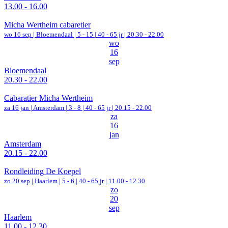
13.00 - 16.00
Micha Wertheim cabaretier
wo 16 sep |
Bloemendaal
|
5 - 15 | 40 - 65 jr |
20.30 - 22.00
wo
16
sep
Bloemendaal
20.30 - 22.00
Cabaratier Micha Wertheim
za 16 jan |
Amsterdam
|
3 - 8 | 40 - 65 jr |
20.15 - 22.00
za
16
jan
Amsterdam
20.15 - 22.00
Rondleiding De Koepel
zo 20 sep |
Haarlem
|
5 - 6 | 40 - 65 jr |
11.00 - 12.30
zo
20
sep
Haarlem
11.00 - 12.30