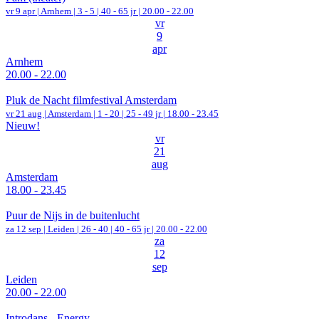
vr 9 apr |
Arnhem
|
3 - 5 | 40 - 65 jr |
20.00 - 22.00
vr
9
apr
Arnhem
20.00 - 22.00
Pluk de Nacht filmfestival Amsterdam
vr 21 aug |
Amsterdam
|
1 - 20 | 25 - 49 jr |
18.00 - 23.45
Nieuw!
vr
21
aug
Amsterdam
18.00 - 23.45
Puur de Nijs in de buitenlucht
za 12 sep |
Leiden
|
26 - 40 | 40 - 65 jr |
20.00 - 22.00
za
12
sep
Leiden
20.00 - 22.00
Introdans - Energy