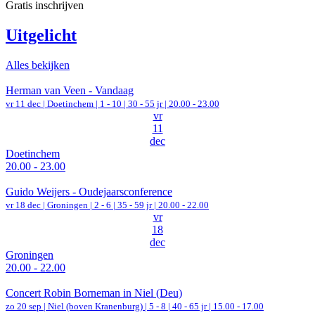
Gratis inschrijven
Uitgelicht
Alles bekijken
Herman van Veen - Vandaag
vr 11 dec |
Doetinchem
|
1 - 10 | 30 - 55 jr |
20.00 - 23.00
vr
11
dec
Doetinchem
20.00 - 23.00
Guido Weijers - Oudejaarsconference
vr 18 dec |
Groningen
|
2 - 6 | 35 - 59 jr |
20.00 - 22.00
vr
18
dec
Groningen
20.00 - 22.00
Concert Robin Borneman in Niel (Deu)
zo 20 sep |
Niel (boven Kranenburg)
|
5 - 8 | 40 - 65 jr |
15.00 - 17.00