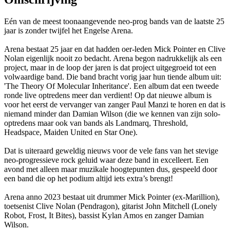
Eén van de meest toonaangevende neo-prog bands van de laatste 25
jaar is zonder twijfel het Engelse Arena.
Arena bestaat 25 jaar en dat hadden oer-leden Mick Pointer en Clive
Nolan eigenlijk nooit zo bedacht. Arena begon nadrukkelijk als een
project, maar in de loop der jaren is dat project uitgegroeid tot een
volwaardige band. Die band bracht vorig jaar hun tiende album uit:
'The Theory Of Molecular Inheritance'. Een album dat een tweede
ronde live optredens meer dan verdient! Op dat nieuwe album is
voor het eerst de vervanger van zanger Paul Manzi te horen en dat is
niemand minder dan Damian Wilson (die we kennen van zijn solo-
optredens maar ook van bands als Landmarq, Threshold,
Headspace, Maiden United en Star One).
Dat is uiteraard geweldig nieuws voor de vele fans van het stevige
neo-progressieve rock geluid waar deze band in excelleert. Een
avond met alleen maar muzikale hoogtepunten dus, gespeeld door
een band die op het podium altijd iets extra’s brengt!
Arena anno 2023 bestaat uit drummer Mick Pointer (ex-Marillion),
toetsenist Clive Nolan (Pendragon), gitarist John Mitchell (Lonely
Robot, Frost, It Bites), bassist Kylan Amos en zanger Damian
Wilson.