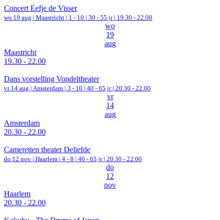
Concert Eefje de Visser
wo 19 aug |
Maastricht
|
1 - 10 | 30 - 55 jr |
19.30 - 22.00
wo
19
aug
Maastricht
19.30 - 22.00
Dans vorstelling Vondeltheater
vr 14 aug |
Amsterdam
|
3 - 10 | 40 - 65 jr |
20.30 - 22.00
vr
14
aug
Amsterdam
20.30 - 22.00
Cameretten theater Deliefde
do 12 nov |
Haarlem
|
4 - 8 | 40 - 65 jr |
20.30 - 22.00
do
12
nov
Haarlem
20.30 - 22.00