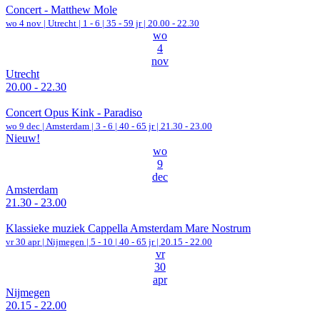
Concert - Matthew Mole
wo 4 nov |
Utrecht
|
1 - 6 | 35 - 59 jr |
20.00 - 22.30
wo
4
nov
Utrecht
20.00 - 22.30
Concert Opus Kink - Paradiso
wo 9 dec |
Amsterdam
|
3 - 6 | 40 - 65 jr |
21.30 - 23.00
Nieuw!
wo
9
dec
Amsterdam
21.30 - 23.00
Klassieke muziek Cappella Amsterdam Mare Nostrum
vr 30 apr |
Nijmegen
|
5 - 10 | 40 - 65 jr |
20.15 - 22.00
vr
30
apr
Nijmegen
20.15 - 22.00