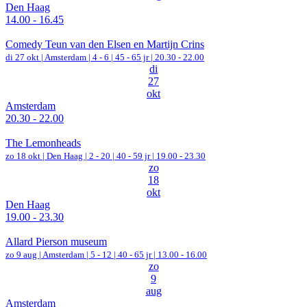
Den Haag
14.00 - 16.45
Comedy Teun van den Elsen en Martijn Crins
di 27 okt |
Amsterdam
|
4 - 6 | 45 - 65 jr |
20.30 - 22.00
di
27
okt
Amsterdam
20.30 - 22.00
The Lemonheads
zo 18 okt |
Den Haag
|
2 - 20 | 40 - 59 jr |
19.00 - 23.30
zo
18
okt
Den Haag
19.00 - 23.30
Allard Pierson museum
zo 9 aug |
Amsterdam
|
5 - 12 | 40 - 65 jr |
13.00 - 16.00
zo
9
aug
Amsterdam