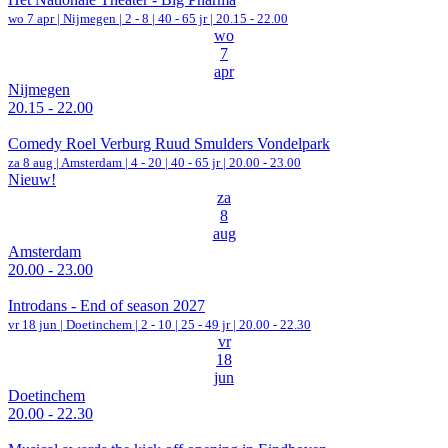
wo 7 apr |
Nijmegen
|
2 - 8 | 40 - 65 jr |
20.15 - 22.00
wo
7
apr
Nijmegen
20.15 - 22.00
Comedy Roel Verburg Ruud Smulders Vondelpark
za 8 aug |
Amsterdam
|
4 - 20 | 40 - 65 jr |
20.00 - 23.00
Nieuw!
za
8
aug
Amsterdam
20.00 - 23.00
Introdans - End of season 2027
vr 18 jun |
Doetinchem
|
2 - 10 | 25 - 49 jr |
20.00 - 22.30
vr
18
jun
Doetinchem
20.00 - 22.30