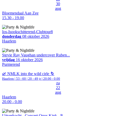
30
aug
Bloemendaal Aan Zee
15.30 - 19.00
Ios-Isookschitterend-Clubtour8
donderdag
08 oktober 2026
Haarlem
Stevie Ray Vaughan undercover Ruben...
vrijdag
16 oktober 2026
Purmerend
🌿 NMLK into the wild cirle 🌀
Haarlem
|
53 - 60 | 20 - 49 jr |
20.00 - 0.00
za
22
aug
Haarlem
20.00 - 0.00
Uitverkocht - Concert Opus Kink - P...