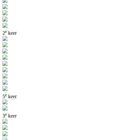
e
2
keer
e
5
keer
e
3
keer