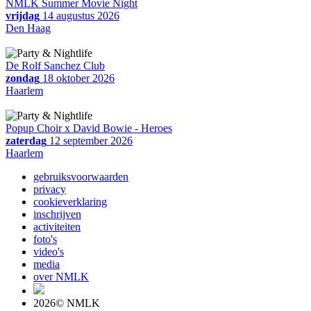
NMLK Summer Movie Night
vrijdag
14 augustus 2026
Den Haag
De Rolf Sanchez Club
zondag
18 oktober 2026
Haarlem
Popup Choir x David Bowie - Heroes
zaterdag
12 september 2026
Haarlem
gebruiksvoorwaarden
privacy
cookieverklaring
inschrijven
activiteiten
foto's
video's
media
over NMLK
2026© NMLK