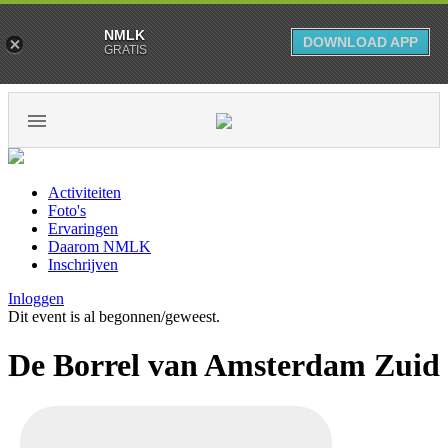
NMLK
DOWNLOAD APP
GRATIS
Activiteiten
Foto's
Ervaringen
Daarom NMLK
Inschrijven
Inloggen
Dit event is al begonnen/geweest.
De Borrel van Amsterdam Zuid